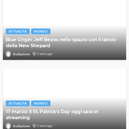
ATTUALITÀ
MONDO
Blue Origin: Jeff Bezos nello spazio con il lancio
della New Shepard
5 anni ago
Redazione
ATTUALITÀ
MONDO
17 marzo: il St. Patrick’s Day oggi sarà in
streaming
5 anni ago
Redazione