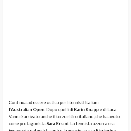
Continua ad essere ostico per i tennisti italiani
l’
Australian Open
. Dopo quelli di
Karin Knapp
e di Luca
Vanni è arrivato anche il terzo ritiro italiano, che ha avuto
come protagonista
Sara Errani
. La tennista azzurra era
impegnata nel match contro la mancina russa
Ekaterina