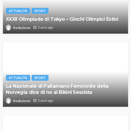
ATTUALITÀ
SPORT
XXXII Olimpiade di Tokyo – Giochi Olimpici Estivi
5 anni ago
Redazione
ATTUALITÀ
SPORT
La Nazionale di Pallamano Femminile della
Norvegia dice di no al Bikini Sessista
5 anni ago
Redazione