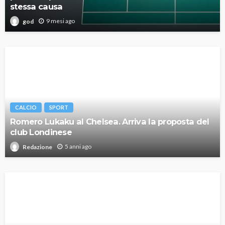
stessa causa
9 mesi ago
god
CALCIO
SPORT
Romero Lukaku al Chelsea. Arriva la proposta del
club Londinese
5 anni ago
Redazione