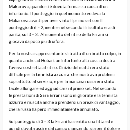
Makarova
, quando si è dovuta fermare a causa di un
infortunio. Il punteggio in quel momento vedeva la
Makarova avanti per aver vinto il primo set con il
punteggio di 6 – 2, mentre nel secondo il risultato era di
parità, sul 3 – 3. Al momento del ritiro della Errani si
giocava da poco più di un’ora.
Per la nostra rappresentante si tratta di un brutto colpo, in
quanto anche ad Hobart un infortunio alla coscia destra
l’aveva costretta al ritiro. L’inizio del match era stato
difficile per la
tennista azzurra
, che mostrava problemi
soprattutto al servizio, e per la mancina russa era stato
facile allungare ed aggiudicarsi il primo set. Nel secondo,
le prestazioni di
Sara Errani
sono migliorate e la tennista
azzurra è riuscita anche a prendersi un break di vantaggio,
che la russa ha però immediatamente annullato.
Sul punteggio di 3 – 3 la Errani ha sentito una fitta ed è
quindi dovuta uscire dal campo piangendo, sia per il dolore