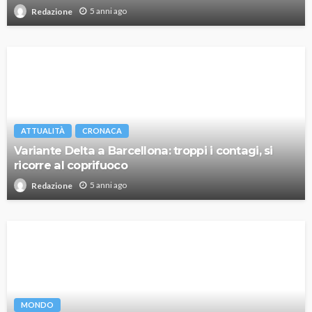
5 anni ago
Redazione
ATTUALITÀ
CRONACA
Variante Delta a Barcellona: troppi i contagi, si
ricorre al coprifuoco
5 anni ago
Redazione
MONDO