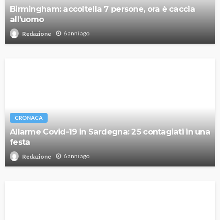
Birmingham: accoltella 7 persone, ora è caccia
all’uomo
6 anni ago
Redazione
CRONACA
Allarme Covid-19 in Sardegna: 25 contagiati in una
festa
6 anni ago
Redazione