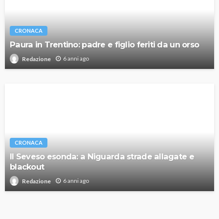
CRONACA
Paura in Trentino: padre e figlio feriti da un orso
6 anni ago
Redazione
CRONACA
Il Seveso esonda: a Niguarda strade allagate e
blackout
6 anni ago
Redazione