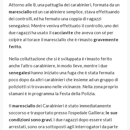
Attorno alle 8, una pattuglia dei carabinieri, formata da un
maresciallo
ed un carabiniere semplice, stava effettuando
dei controlli, ed ha fermato una coppia di ragazzi
senegalesi. Mentre veniva effettuato il controllo, uno dei
due ragazzi ha usato il
cacciavite
che aveva con sé per
colpire al torace il maresciallo che è rimasto
gravemente
ferito
.
Nella colluttazione che si è sviluppata è rimasto ferito
anche l’altro carabiniere, in modo lieve, mentre i due
senegalesi
hanno iniziato una fuga che è stata fermata
poco dopo da altri carabinieri che insieme ad un gruppo di
poliziotti si trovavano nelle vicinanze. Nella zona proprio
stamani è in programma la Festa della Polizia.
Il
maresciallo
dei Carabinieri è stato immediatamente
soccorso e trasportato presso l’ospedale Galliera;
le sue
condizioni sono gravi.
I due ragazzi dopo essere stati
arrestati, sono ora sottoposti agli interrogatori da parte