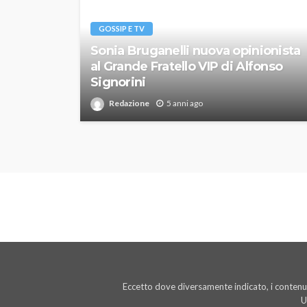
GOSSIP E TV
Sonia Bruganelli nuova opinionista
al Grande Fratello VIP di Alfonso
Signorini
Redazione
5 anni ago
Eccetto dove diversamente indicato, i contenut
U