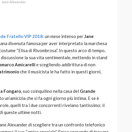
Jane Alexander
de Fratello VIP
2018
: un mese intenso per
Jane
AUTO
SPORT
taliana divenuta famosa per aver interpretato la marchesa
MG alle Final 8 di Coppa
 costume “Elisa di Rivombrosa”. In questo arco di tempo,
Davis: tennis mondiale e
n discussione la sua vita sentimentale, mettendo in stand
passione per
nmarco Amicarelli
e scegliendo addirittura di non
quale
l’automobilismo
atrimonio
che il musicista le ha fatto in questi giorni,
o prato
abbracciano la stessa causa
785
582
god
9 mesi ago
ia Fongaro
, suo coinquilino nella casa del
Grande
o un’amicizia che si fa ogni giorno più intima. E se è
ole, quelli tra i due concorrenti rivelano tantissimo; il
di queste ultime notti.
 Jane Alexander di scegliere tra un confronto telefonico
giungere il suo “amico speciale”. Forse sperando di trovare