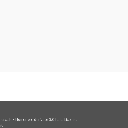
rciale - Non opere derivate 3.0 Italia License.
it