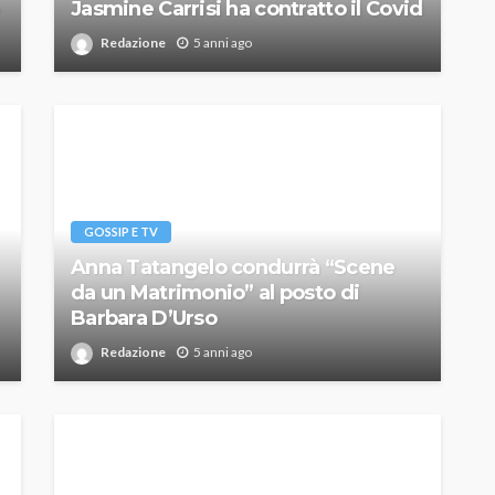
Jasmine Carrisi ha contratto il Covid
Redazione
5 anni ago
GOSSIP E TV
Anna Tatangelo condurrà “Scene
da un Matrimonio” al posto di
Barbara D’Urso
Redazione
5 anni ago