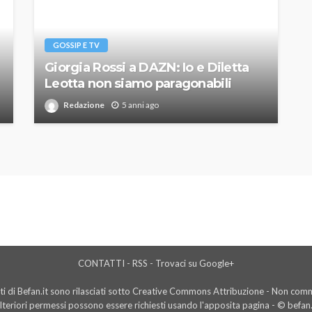
GOSSIP E TV
Giorgia Rossi a DAZN: Io e Diletta
Leotta non siamo paragonabili
Redazione
5 anni ago
CONTATTI
-
RSS
-
Trovaci su Google+
i di Befan.it sono rilasciati sotto Creative Commons Attribuzione - Non comme
lteriori permessi possono essere richiesti usando l'
apposita pagina
- © befan.