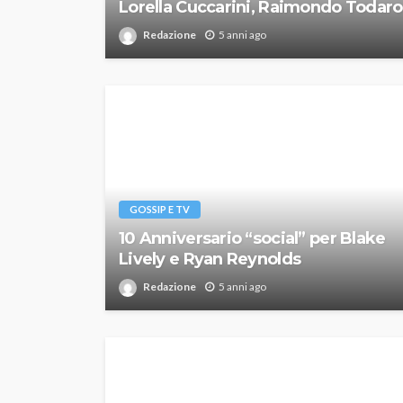
Lorella Cuccarini, Raimondo Todaro
Redazione
5 anni ago
GOSSIP E TV
10 Anniversario “social” per Blake
Lively e Ryan Reynolds
Redazione
5 anni ago