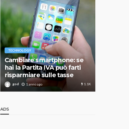
VARIE
TECHNOLOGY
Migliori r
Cambiare smartphone: se
guida agg
hai la Partita IVA può farti
scegliere
risparmiare sulle tasse
perfetto
1.1K
god
god
1 anno ago
1 an
ADS