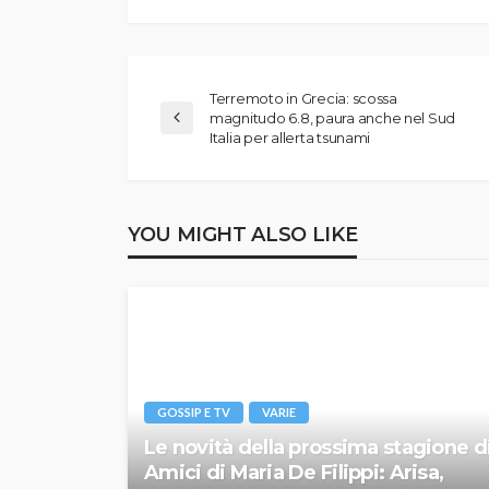
Terremoto in Grecia: scossa
magnitudo 6.8, paura anche nel Sud
Italia per allerta tsunami
YOU MIGHT ALSO LIKE
GOSSIP E TV
VARIE
Le novità della prossima stagione d
Amici di Maria De Filippi: Arisa,