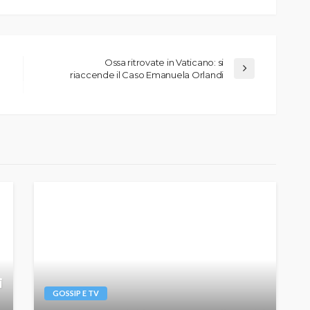
Ossa ritrovate in Vaticano: si
riaccende il Caso Emanuela Orlandi
i
GOSSIP E TV