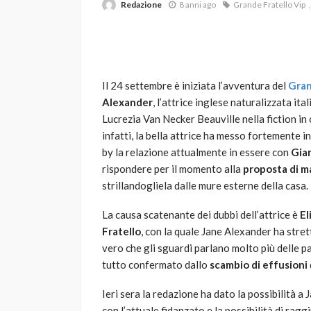
Redazione
8 anni ago
Grande Fratello Vip
Il 24 settembre è iniziata l’avventura del
Gran
Alexander
, l’attrice inglese naturalizzata i
Lucrezia Van Necker Beauville nella fiction in
infatti, la bella attrice ha messo fortemente i
VARIE
by la relazione attualmente in essere con
Gia
Robot tagliaerba: 
rispondere per il momento alla
proposta di m
scegliere per il tu
strillandogliela dalle mure esterne della casa.
god
1 anno ago
La causa scatenante dei dubbi dell’attrice è
El
Fratello
, con la quale Jane Alexander ha strett
vero che gli sguardi parlano molto più delle par
tutto confermato dallo
scambio di effusioni
Ieri sera la redazione ha dato la possibilità a
con l’attuale fidanzato e la possibilità di rag