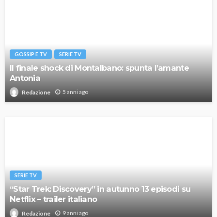
GOSSIP E TV
SERIE TV
Il finale shock di Montalbano: spunta l’amante
Antonia
5 anni ago
Redazione
SERIE TV
“Star Trek: Discovery” in autunno 13 episodi su
Netflix – trailer italiano
9 anni ago
Redazione