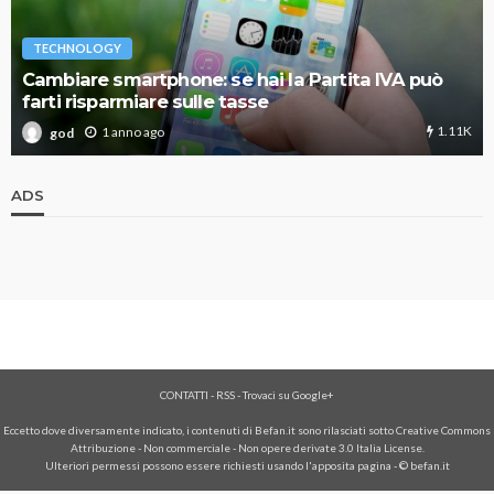
TECHNOLOGY
Cambiare smartphone: se hai la Partita IVA può
farti risparmiare sulle tasse
1.11K
1 anno ago
god
ADS
CONTATTI
-
RSS
-
Trovaci su Google+
Eccetto dove diversamente indicato, i contenuti di Befan.it sono rilasciati sotto Creative Commons
Attribuzione - Non commerciale - Non opere derivate 3.0 Italia License.
Ulteriori permessi possono essere richiesti usando l'
apposita pagina
- © befan.it