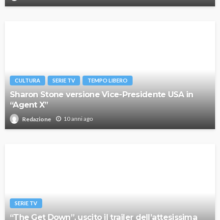
CULTURA
SERIE TV
TEMPO LIBERO
Sharon Stone versione Vice-Presidente USA in
“Agent X”
10 anni ago
Redazione
SERIE TV
“The Get Down”, uscito il trailer dell’attesissima