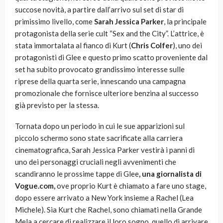
succose novità, a partire dall’arrivo sul set di star di
primissimo livello, come
Sarah Jessica Parker
, la principale
protagonista della serie cult “Sex and the City”. L’attrice, è
stata immortalata al fianco di Kurt (
Chris Colfer
), uno dei
protagonisti di Glee e questo primo scatto proveniente dal
set ha subito provocato grandissimo interesse sulle
riprese della quarta serie, innescando una campagna
promozionale che fornisce ulteriore benzina al successo
già previsto per la stessa.
Tornata dopo un periodo in cui le sue apparizioni sul
piccolo schermo sono state sacrificate alla carriera
cinematografica, Sarah Jessica Parker vestirà i panni di
uno dei personaggi cruciali negli avvenimenti che
scandiranno le prossime tappe di Glee
, una giornalista di
Vogue.com,
ove proprio Kurt è chiamato a fare uno stage,
dopo essere arrivato a New York insieme a Rachel (Lea
Michele). Sia Kurt che Rachel, sono chiamati nella Grande
Mela a cercare di realizzare il loro sogno, quello di arrivare