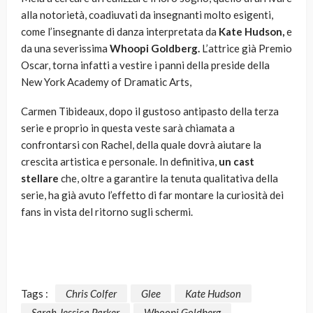
alla notorietà, coadiuvati da insegnanti molto esigenti,
come l’insegnante di danza interpretata da
Kate Hudson,
e
da una severissima
Whoopi Goldberg.
L’attrice già Premio
Oscar, torna infatti a vestire i panni della preside della
New York Academy of Dramatic Arts,
Carmen Tibideaux, dopo il gustoso antipasto della terza
serie e proprio in questa veste sarà chiamata a
confrontarsi con Rachel, della quale dovrà aiutare la
crescita artistica e personale. In definitiva,
un cast
stellare
che, oltre a garantire la tenuta qualitativa della
serie, ha già avuto l’effetto di far montare la curiosità dei
fans in vista del ritorno sugli schermi.
Tags :
Chris Colfer
Glee
Kate Hudson
Sarah Jessica Parker
Whoopi Goldberg