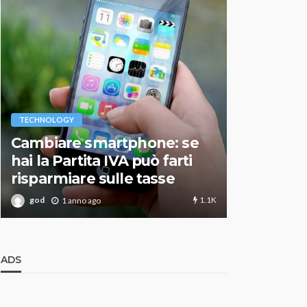
VARIE
TECHNOLOGY
Migliori r
Cambiare smartphone: se
guida agg
hai la Partita IVA può farti
scegliere
risparmiare sulle tasse
perfetto
1.1K
god
god
1 anno ago
1 an
ADS