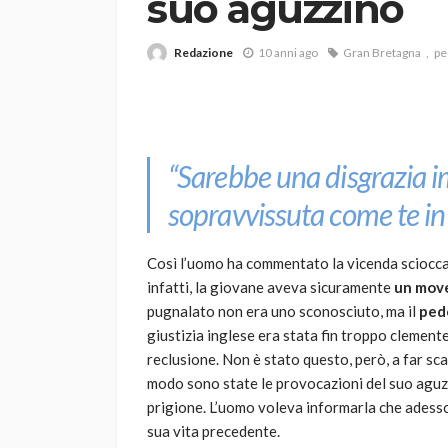
suo aguzzino
Redazione
10 anni ago
Gran Bretagna
pe
“Sarebbe una disgrazia
VARIE
sopravvissuta come te in 
Robot tagliaerba: 
scegliere per il tu
Così l’uomo ha commentato la vicenda scioccan
infatti, la giovane aveva sicuramente
un move
god
1 anno ago
pugnalato non era uno sconosciuto, ma il
pedo
giustizia inglese era stata fin troppo clement
reclusione. Non è stato questo, però, a far scat
modo sono state le provocazioni del suo aguzzi
prigione. L’uomo voleva informarla che adesso
sua vita precedente.