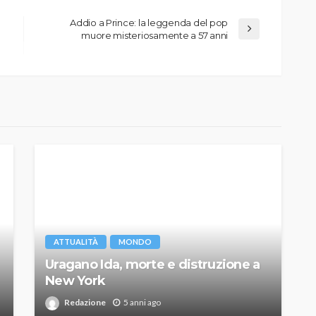
Addio a Prince: la leggenda del pop
muore misteriosamente a 57 anni
ATTUALITÀ
MONDO
Uragano Ida, morte e distruzione a
New York
Redazione
5 anni ago