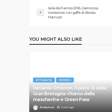
Isola dei Famosi 2016, clamorosa
rivelazione con gaffe di Alessia
Marcuzzi
YOU MIGHT ALSO LIKE
ATTUALITÀ
MONDO
Variante Omicron, il piano B della
Gran Bretagna: ritorno delle
mascherine e Green Pass
Redazione
5 anni ago