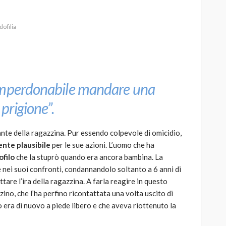
dofilia
AUTO
SPORT
MG alle Final 8 di Coppa
 imperdonabile mandare una
Davis: tennis mondiale e
passione per
prigione”.
quale
l’automobilismo
o prato
abbracciano la stessa causa
te della ragazzina. Pur essendo colpevole di omicidio,
nte plausibile
per le sue azioni. L’uomo che ha
785
582
god
9 mesi ago
filo
che la stuprò quando era ancora bambina. La
e nei suoi confronti, condannandolo soltanto a 6 anni di
tare l’ira della ragazzina. A farla reagire in questo
no, che l’ha perfino ricontattata una volta uscito di
 era di nuovo a piede libero e che aveva riottenuto la