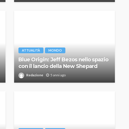
ATTUALITÀ
MONDO
Blue Origin: Jeff Bezos nello spazio
con il lancio della New Shepard
Redazione
5 anni ago