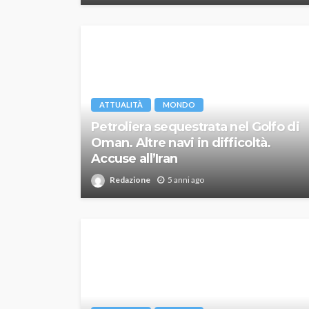
ATTUALITÀ
MONDO
Petroliera sequestrata nel Golfo di
Oman. Altre navi in difficoltà.
Accuse all’Iran
Redazione
5 anni ago