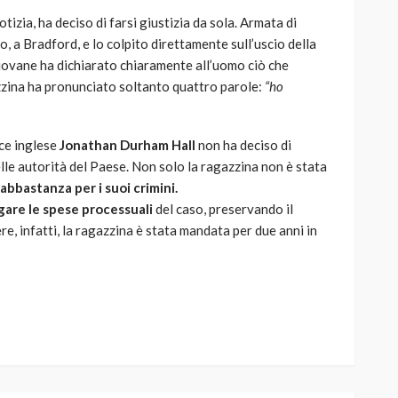
izia, ha deciso di farsi giustizia da sola. Armata di
lo, a Bradford, e lo colpito direttamente sull’uscio della
iovane ha dichiarato chiaramente all’uomo ciò che
gazzina ha pronunciato soltanto quattro parole:
“ho
ice inglese
Jonathan Durham Hall
non ha deciso di
elle autorità del Paese. Non solo la ragazzina non è stata
abbastanza per i suoi crimini.
gare le spese processuali
del caso, preservando il
re, infatti, la ragazzina è stata mandata per due anni in