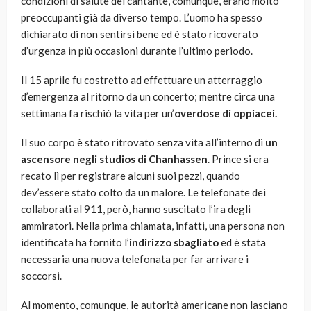
condizioni di salute del cantante, comunque, erano molto
preoccupanti già da diverso tempo. L’uomo ha spesso
dichiarato di non sentirsi bene ed è stato ricoverato
d’urgenza in più occasioni durante l’ultimo periodo.
Il 15 aprile fu costretto ad effettuare un atterraggio
d’emergenza al ritorno da un concerto; mentre circa una
settimana fa rischiò la vita per un’
overdose di oppiacei.
Il suo corpo è stato ritrovato senza vita all’interno di
un
ascensore negli studios di Chanhassen
. Prince si era
recato lì per registrare alcuni suoi pezzi, quando
dev’essere stato colto da un malore. Le telefonate dei
collaborati al 911, però, hanno suscitato l’ira degli
ammiratori. Nella prima chiamata, infatti, una persona non
identificata ha fornito l’
indirizzo sbagliato
ed è stata
necessaria una nuova telefonata per far arrivare i
soccorsi.
Al momento, comunque, le autorità americane non lasciano