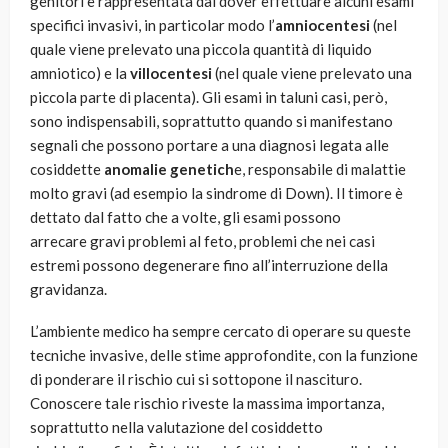
genitori è rappresentata dal dover effettuare alcuni esami
specifici invasivi, in particolar modo l’
amniocentesi
(nel
quale viene prelevato una piccola quantità di liquido
amniotico) e la
villocentesi
(nel quale viene prelevato una
piccola parte di placenta). Gli esami in taluni casi, però,
sono indispensabili, soprattutto quando si manifestano
segnali che possono portare a una diagnosi legata alle
cosiddette
anomalie genetich
e, responsabile di malattie
molto gravi (ad esempio la sindrome di Down). Il timore è
dettato dal fatto che a volte, gli esami possono
arrecare gravi problemi al feto, problemi che nei casi
estremi possono degenerare fino all’interruzione della
gravidanza.
L’ambiente medico ha sempre cercato di operare su queste
tecniche invasive, delle stime approfondite, con la funzione
di ponderare il rischio cui si sottopone il nascituro.
Conoscere tale rischio riveste la massima importanza,
soprattutto nella valutazione del cosiddetto