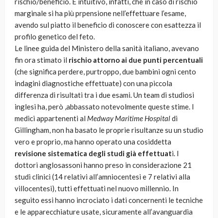
rischio/beneficio. È intuitivo, infatti, che in caso di rischio
marginale si ha più prpensione nell’effettuare l’esame,
avendo sul piatto il beneficio di conoscere con esattezza il
profilo genetico del feto.
Le linee guida del Ministero della sanità italiano, avevano
fin ora stimato il
rischio attorno ai due punti percentuali
(che significa perdere, purtroppo, due bambini ogni cento
indagini diagnostiche effettuate) con una piccola
differenza di risultati tra i due esami. Un team di studiosi
inglesi ha, però ,abbassato notevolmente queste stime. I
medici appartenenti al
Medway Maritime Hospital
di
Gillingham, non ha basato le proprie risultanze su un studio
vero e proprio, ma hanno operato una cosiddetta
revisione sistematica degli studi già effettuat
i. I
dottori anglosassoni hanno preso in considerazione 21
studi clinici (14 relativi all’amniocentesi e 7 relativi alla
villocentesi), tutti effettuati nel nuovo millennio. In
seguito essi hanno incrociato i dati concernenti le tecniche
e le apparecchiature usate, sicuramente all’avanguardia