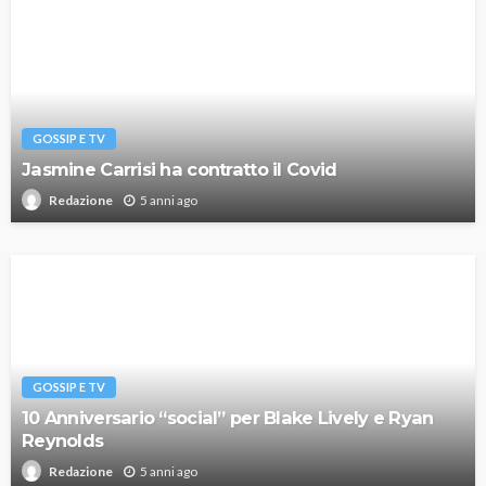
GOSSIP E TV
Jasmine Carrisi ha contratto il Covid
5 anni ago
Redazione
GOSSIP E TV
10 Anniversario “social” per Blake Lively e Ryan
Reynolds
5 anni ago
Redazione