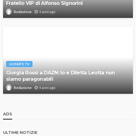
Fratello VIP di Alfonso Signorini
5 anni ago
Redazione
GOSSIP E TV
Giorgia Rossi a DAZN: Io e Diletta Leotta non
siamo paragonabili
5 anni ago
Redazione
ADS
ULTIME NOTIZIE