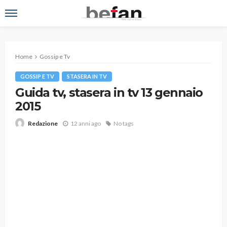
Home
Gossip e Tv
GOSSIP E TV
STASERA IN TV
Guida tv, stasera in tv 13 gennaio
2015
12 anni ago
No tags
Redazione