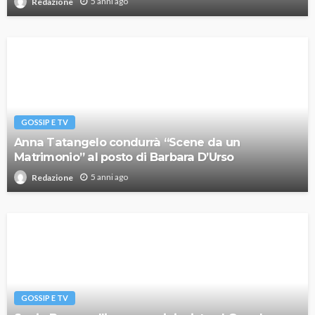
5 anni ago
Redazione
GOSSIP E TV
Anna Tatangelo condurrà “Scene da un
Matrimonio” al posto di Barbara D’Urso
5 anni ago
Redazione
GOSSIP E TV