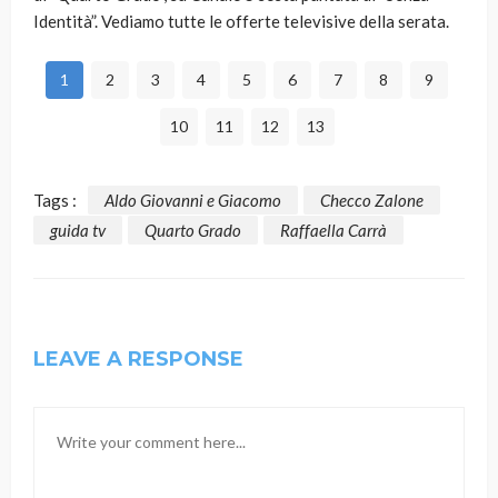
Identità”. Vediamo tutte le offerte televisive della serata.
1
2
3
4
5
6
7
8
9
10
11
12
13
Tags :
Aldo Giovanni e Giacomo
Checco Zalone
guida tv
Quarto Grado
Raffaella Carrà
LEAVE A RESPONSE