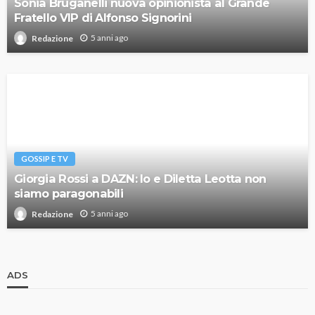
Sonia Bruganelli nuova opinionista al Grande
Fratello VIP di Alfonso Signorini
5 anni ago
Redazione
GOSSIP E TV
Giorgia Rossi a DAZN: Io e Diletta Leotta non
siamo paragonabili
5 anni ago
Redazione
ADS