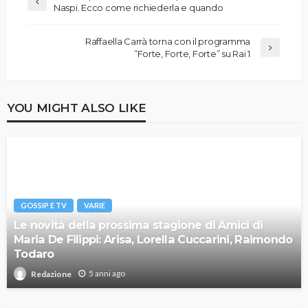
Naspi. Ecco come richiederla e quando
Raffaella Carrà torna con il programma
”Forte, Forte, Forte” su Rai 1
YOU MIGHT ALSO LIKE
GOSSIP E TV
VARIE
Le novità della prossima stagione di Amici di
Maria De Filippi: Arisa, Lorella Cuccarini, Raimondo
Todaro
5 anni ago
Redazione