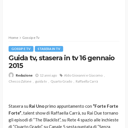
Home
Gossip e Tv
GOSSIP E TV
STASERA IN TV
Guida tv, stasera in tv 16 gennaio
2015
12 anni ago
Aldo Giovanni e Giacomo
Redazione
Checco Zalone
guida tv
Quarto Grado
Raffaella Carrà
Stasera su
Rai Uno
primo appuntamento con
“Forte Forte
Forte”
, talent show di Raffaella Carrà, su Rai Due tornano
gli episodi di “The Blacklist”, su Rete 4 spazio alle inchieste
di “Quarto Grado”, su Canale 5 sesta puntata di “Senza