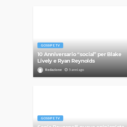
GOSSIP E TV
10 Anniversario “social” per Blake
Lively e Ryan Reynolds
Redazione
5 anni ago
GOSSIP E TV