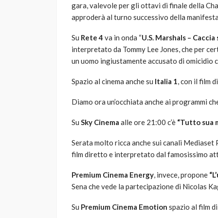
gara, valevole per gli ottavi di finale della 
approderà al turno successivo della manifest
Su
Rete 4
va in onda “
U.S. Marshals – Caccia
interpretato da Tommy Lee Jones, che per certi 
un uomo ingiustamente accusato di omicidio che
Spazio al cinema anche su
Italia 1
, con il film
Diamo ora un’occhiata anche ai programmi che
Su
Sky Cinema
alle ore 21:00 c’è
“Tutto sua 
Serata molto ricca anche sui canali Mediaset
film diretto e interpretato dal famosissimo a
Premium Cinema Energy
, invece, propone
“L
Sena che vede la partecipazione di Nicolas K
Su
Premium Cinema Emotion
spazio al film 