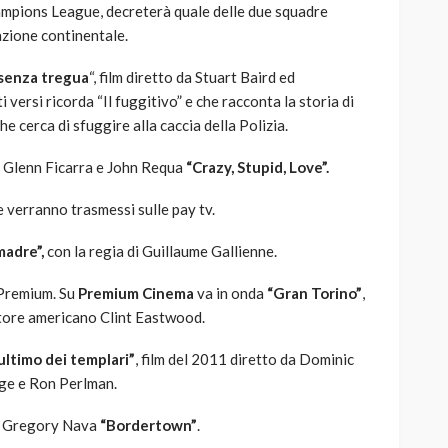
Champions League, decreterà quale delle due squadre
azione continentale.
 senza tregua
“, film diretto da Stuart Baird ed
versi ricorda “Il fuggitivo” e che racconta la storia di
 cerca di sfuggire alla caccia della Polizia.
 di Glenn Ficarra e John Requa
“Crazy, Stupid, Love”.
 verranno trasmessi sulle pay tv.
madre”,
con la regia di Guillaume Gallienne.
 Premium. Su
Premium Cinema
va in onda
“Gran Torino”
,
ttore americano Clint Eastwood.
’ultimo dei templari”
, film del 2011 diretto da Dominic
age e Ron Perlman.
di Gregory Nava
“Bordertown”
.