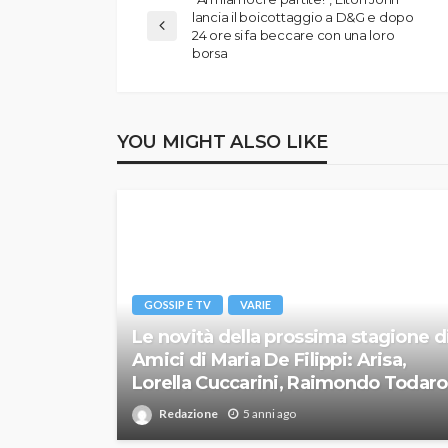
lancia il boicottaggio a D&G e dopo
24 ore si fa beccare con una loro
borsa
YOU MIGHT ALSO LIKE
GOSSIP E TV
VARIE
Le novità della prossima stagione d
Amici di Maria De Filippi: Arisa,
Lorella Cuccarini, Raimondo Todaro
Redazione
5 anni ago