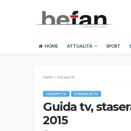
HOME
ATTUALITÀ
SPORT
Home
Gossip e Tv
GOSSIP E TV
STASERA IN TV
Guida tv, staser
2015