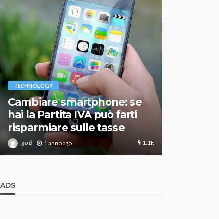
VARIE
TECHNOLOGY
Migliori r
Cambiare smartphone: se
guida agg
hai la Partita IVA può farti
scegliere
risparmiare sulle tasse
perfetto
1.1K
god
god
1 anno ago
1 an
ADS