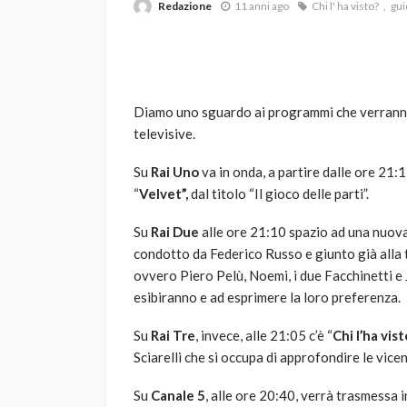
Redazione
11 anni ago
Chi l' ha visto?
gui
Diamo uno sguardo ai programmi che verranno 
televisive.
Su
Rai Uno
va in onda, a partire dalle ore 21:
VARIE
“
Velvet”,
dal titolo “Il gioco delle parti”.
Robot tagliaerba: 
Su
Rai Due
alle ore 21:10 spazio ad una nuov
scegliere per il tu
condotto da Federico Russo e giunto già alla 
god
1 anno ago
ovvero Piero Pelù, Noemi, i due Facchinetti e 
esibiranno e ad esprimere la loro preferenza.
Su
Rai Tre
, invece, alle 21:05 c’è “
Chi l’ha vist
Sciarelli che si occupa di approfondire le vice
Su
Canale 5
, alle ore 20:40, verrà trasmessa i