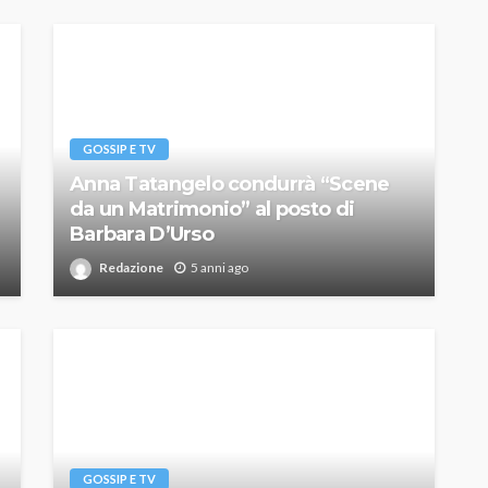
GOSSIP E TV
Anna Tatangelo condurrà “Scene
da un Matrimonio” al posto di
Barbara D’Urso
Redazione
5 anni ago
GOSSIP E TV