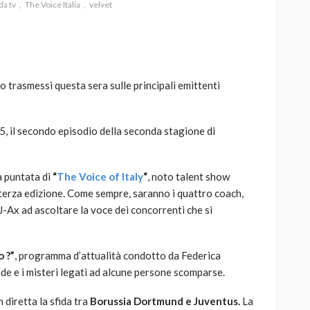
da tv
The Voice Italia
velvet
trasmessi questa sera sulle principali emittenti
AUTO
SPORT
MG alle Final 8 di Coppa
Davis: tennis mondiale e
15, il secondo episodio della seconda stagione di
passione per
quale
l’automobilismo
a puntata di
“
The Voice of Italy
“
, noto talent show
o prato
abbracciano la stessa causa
terza edizione. Come sempre, saranno i quattro coach,
784
581
god
9 mesi ago
J-Ax ad ascoltare la voce dei concorrenti che si
o ?”
, programma d’attualità condotto da Federica
nde e i misteri legati ad alcune persone scomparse.
n diretta la sfida tra
Borussia Dortmund e Juventus.
La