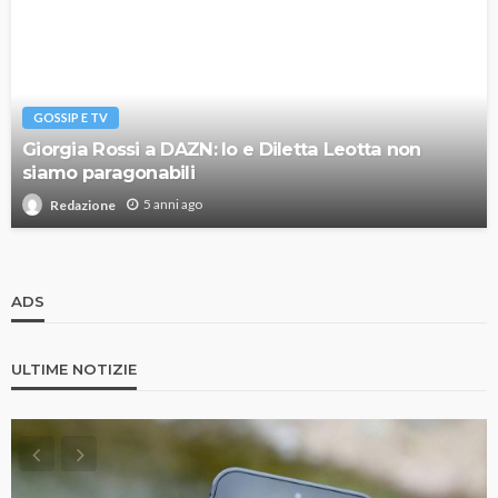
GOSSIP E TV
Giorgia Rossi a DAZN: Io e Diletta Leotta non
siamo paragonabili
5 anni ago
Redazione
ADS
ULTIME NOTIZIE