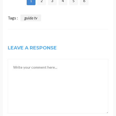
1
2
3
4
5
6
Tags :
guida tv
LEAVE A RESPONSE