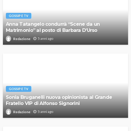
GOSSIP E TV
Anna Tatangelo condurrà “Scene da un
Matrimonio” al posto di Barbara D’Urso
5 anni ago
Redazione
GOSSIP E TV
Sonia Bruganelli nuova opinionista al Grande
Fratello VIP di Alfonso Signorini
5 anni ago
Redazione