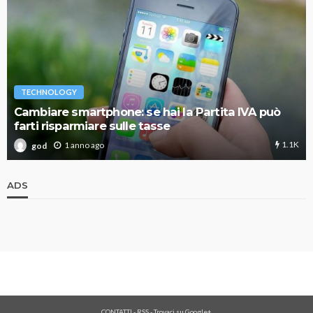
TECHNOLOGY
Cambiare smartphone: se hai la Partita IVA può
farti risparmiare sulle tasse
1.1K
1 anno ago
god
ADS
CONTATTI
-
RSS
-
Trovaci su Google+