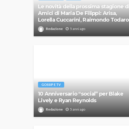
Le novità della prossima stagione d
Amici di Maria De Filippi: Arisa,
Lorella Cuccarini, Raimondo Todaro
Redazione
5 anni ago
GOSSIP E TV
10 Anniversario “social” per Blake
Lively e Ryan Reynolds
Redazione
5 anni ago