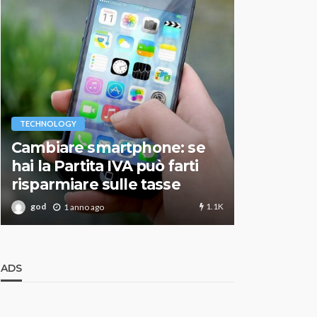
VARIE
TECHNOLOGY
Migliori r
Cambiare smartphone: se
guida agg
hai la Partita IVA può farti
scegliere
risparmiare sulle tasse
perfetto
1.1K
god
god
1 anno ago
1 an
ADS