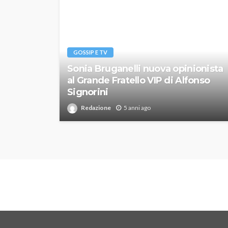
GOSSIP E TV
Sonia Bruganelli nuova opinionista
al Grande Fratello VIP di Alfonso
Signorini
Redazione
5 anni ago