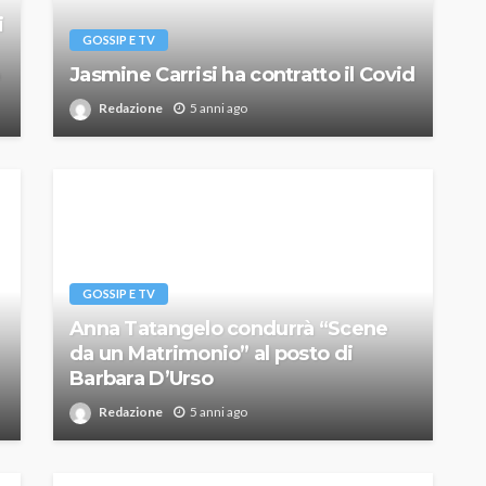
i
GOSSIP E TV
Jasmine Carrisi ha contratto il Covid
Redazione
5 anni ago
GOSSIP E TV
Anna Tatangelo condurrà “Scene
da un Matrimonio” al posto di
Barbara D’Urso
Redazione
5 anni ago