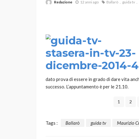
Redazione
12 anni ago
Ballarò
guida tv
VARIE
Robot tagliaerba: 
dato prova di essere in grado di dare vita anch
scegliere per il tu
successo. L’appuntamento è per le 21.10.
god
1 anno ago
1
2
Tags :
Ballarò
guida tv
Maurizio C