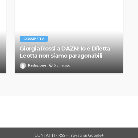
GOSSIP E TV
Giorgia Rossi a DAZN: Io e Diletta
Leotta non siamo paragonabili
Redazione
5 anni ago
CONTATTI
-
RSS
-
Trovaci su Google+