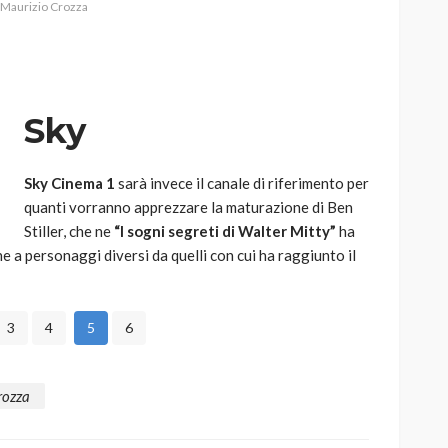
Maurizio Crozza
Sky
AUTO
SPORT
MG alle Final 8 di Coppa
Davis: tennis mondiale e
Sky Cinema 1
sarà invece il canale di riferimento per
passione per
quanti vorranno apprezzare la maturazione di Ben
quale
l’automobilismo
Stiller, che ne
“I sogni segreti di Walter Mitty”
ha
e a personaggi diversi da quelli con cui ha raggiunto il
o prato
abbracciano la stessa causa
784
580
god
9 mesi ago
3
4
5
6
rozza