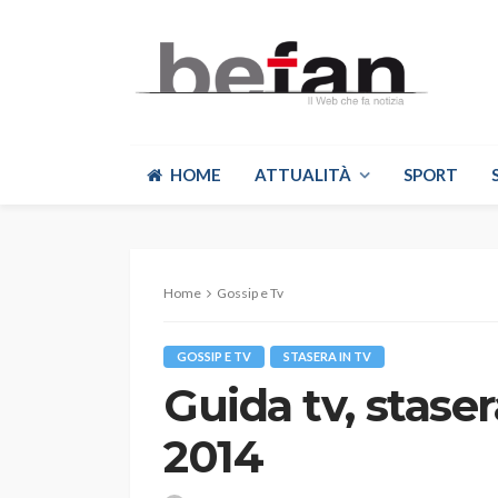
HOME
ATTUALITÀ
SPORT
Home
Gossip e Tv
GOSSIP E TV
STASERA IN TV
Guida tv, stase
2014