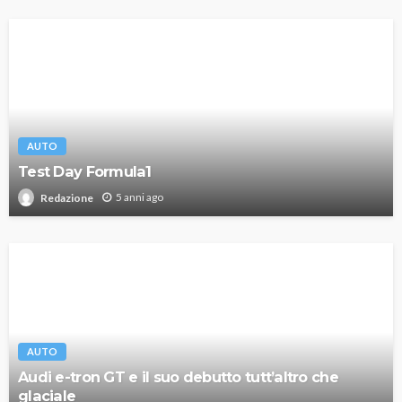
AUTO
Test Day Formula1
5 anni ago
Redazione
AUTO
Audi e-tron GT e il suo debutto tutt’altro che
glaciale