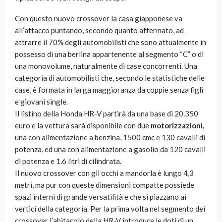
Con questo nuovo crossover la casa giapponese va
all’attacco puntando, secondo quanto affermato, ad
attrarre il 70% degli automobilisti che sono attualmente in
possesso di una berlina appartenente al segmento “C” o di
una monovolume, naturalmente di case concorrenti. Una
categoria di automobilisti che, secondo le statistiche delle
case, è formata in larga maggioranza da coppie senza figli
e giovani single.
Il listino della Honda HR-V partirà da una base di 20.350
euro e la vettura sarà disponibile con due
motorizzazioni,
una con alimentazione a benzina, 1500 cmc e 130 cavalli di
potenza, ed una con alimentazione a gasolio da 120 cavalli
di potenza e 1.6 litri di cilindrata.
Il nuovo crossover con gli occhi a mandorla è lungo 4,3
metri, ma pur con queste dimensioni compatte possiede
spazi interni di grande versatilità e che si piazzano ai
vertici della categoria. Per la prima volta nel segmento dei
crossover l’abitacolo della HR-V introduce le doti di un