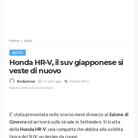
Home
Auto
AUTO
Honda HR-V, il suv giapponese si
veste di nuovo
11 anni ago
Honda HR-V
Redazione
Salone dell'auto di Ginevra
E’ stata presentata nello scorso mese di marzo al
Salone di
Ginevra
ed arriverà sulle strade in Settembre. Si tratta
della
Honda HR-V
, una compatta che abbina alla solidità
tipica del SUV, un design da coupé.