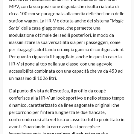
MPV, con la sua posizione di guida che risulta rialzata di
circa 100 mm se paragonata alla media delle berline o delle
station wagon. La HR-V è dotata anche del sistema “
Magic
Seats
” della casa giapponese, che permette una
modulazione ottimale dei sedili posteriori, in modo da
massimizzare la sua versatilità sia per i passeggeri, come
per i bagagli, adottando un’ampia gamma di configurazioni.
Per quanto riguarda il bagagliaio, anche in questo caso la
HR-V si pone al top nella sua classe, con una agevole
accessibilità combinata con una capacità che va da 453 ad
un massimo di 1026 litri.
Dal punto di vista dell’estetica, il profilo da coupé
conferisce alla HR-V un look sportivo e nello stesso tempo
dinamico, caratterizzato da linee sagomate originali che
percorrono per l’intera lunghezza le due fiancate,
conferendo così alla vettura un assetto tutto proiettato in
avanti. Guardando la carrozzeria si percepisce
immediatamente la
sensazione di robustezza
che