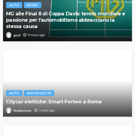
AUTO
SPORT
MG alle Final 8 di Coppa Davis: tennis mondiale e
passione per l’automobilismo abbracciano la
stessa causa
9 mesi ago
god
AUTO
NUOVE USCITE
Citycar elettiche: Smart Fortwo a Roma
5 anni ago
Redazione