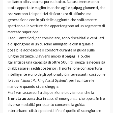
soltanto alla vista ma pure al tatto. Naturalmente sono
state apportate migliorie anche agli
equipaggiamenti
, che
ora vantano i dispositivi di sicurezza di ultimissima
generazione con in più delle aggiunte che solitamente
spettano alle vetture che appartengono ad un segmento di
mercato superiore.
I sedili anteriori, per cominciare, sono riscaldati e ventilati
e dispongono di un cuscino allungabile con il quale è
possibile accrescere il comfort durante la guida sulle
lunghe distanze. Davvero ampio il
bagagliaio
, che
garantisce una capacità di oltre 500 litri senza la necessità
di abbassare i sedili posteriori. Il portellone con apertura
intelligente è uno degli optional più interessanti, così come
lo Spas, “
Smart Parking Assist System”
, per facilitare le
manovre quando si parcheggia.
Fra i vari accessori a disposizione troviamo anche la
frenata automatica
in caso di emergenza, che opera in tre
diverse modalità per quanto concerne la guida:
interurbano, città e pedoni. Il fine è quello di scongiurare