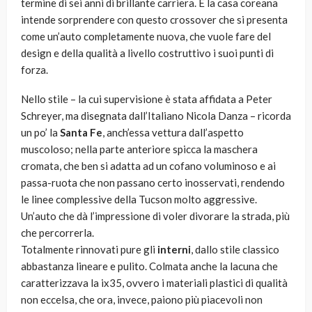
termine di sei anni di brillante carriera. E la casa coreana
intende sorprendere con questo crossover che si presenta
come un’auto completamente nuova, che vuole fare del
design e della qualità a livello costruttivo i suoi punti di
forza.
Nello stile – la cui supervisione è stata affidata a Peter
Schreyer, ma disegnata dall’Italiano Nicola Danza – ricorda
un po’ la
Santa Fe
, anch’essa vettura dall’aspetto
muscoloso; nella parte anteriore spicca la maschera
cromata, che ben si adatta ad un cofano voluminoso e ai
passa-ruota che non passano certo inosservati, rendendo
le linee complessive della Tucson molto aggressive.
Un’auto che dà l’impressione di voler divorare la strada, più
che percorrerla.
Totalmente rinnovati pure gli
interni
, dallo stile classico
abbastanza lineare e pulito. Colmata anche la lacuna che
caratterizzava la ix35, ovvero i materiali plastici di qualità
non eccelsa, che ora, invece, paiono più piacevoli non