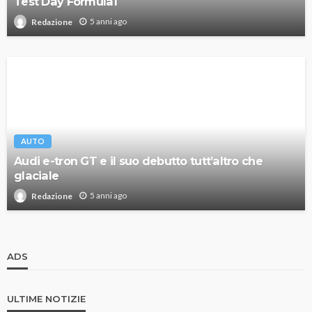
Test Day Formula1
5 anni ago
Redazione
AUTO
Audi e-tron GT e il suo debutto tutt’altro che
glaciale
5 anni ago
Redazione
ADS
ULTIME NOTIZIE