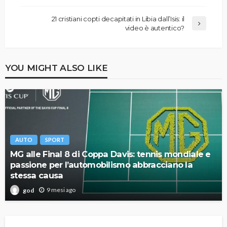
21 cristiani copti decapitati in Libia dall’Isis: il
video è autentico?
YOU MIGHT ALSO LIKE
AUTO
SPORT
MG alle Final 8 di Coppa Davis: tennis mondiale e
passione per l’automobilismo abbracciano la
stessa causa
9 mesi ago
god