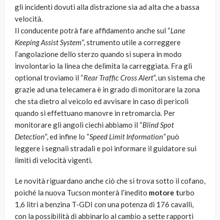
gli incidenti dovuti alla distrazione sia ad alta che a bassa
velocità.
Il conducente potrà fare affidamento anche sul “
Lane
Keeping Assist System
“, strumento utile a correggere
l’angolazione dello sterzo quando si supera in modo
involontario la linea che delimita la carreggiata. Fra gli
optional troviamo il “
Rear Traffic Cross Alert
“, un sistema che
grazie ad una telecamera è in grado di monitorare la zona
che sta dietro al veicolo ed avvisare in caso di pericoli
quando si effettuano manovre in retromarcia. Per
monitorare gli angoli ciechi abbiamo il “
Blind Spot
Detection
“, ed infine lo “
Speed Limit Information”
può
leggere i segnali stradali e poi informare il guidatore sui
limiti di velocità vigenti.
Le novità riguardano anche ciò che si trova sotto il cofano,
poiché la nuova Tucson monterà l’inedito
motore t
urbo
1,6 litri a benzina T-GDI con una potenza di 176 cavalli,
con la possibilità di abbinarlo al cambio a sette rapporti