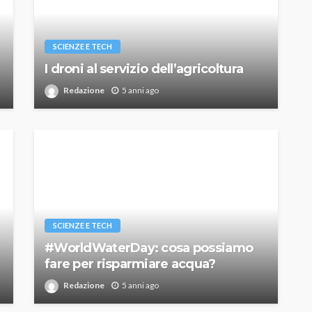
SCIENZE E TECH
I droni al servizio dell’agricoltura
Redazione
5 anni ago
SCIENZE E TECH
#WorldWaterDay: cosa possiamo
fare per risparmiare acqua?
Redazione
5 anni ago