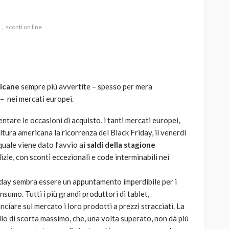
sconti on line
AUTO
SPORT
MG alle Final 8 di Coppa
ricane
sempre più avvertite – spesso per mera
Davis: tennis mondiale e
– nei mercati europei.
passione per
quale
l’automobilismo
entare le occasioni di acquisto, i tanti mercati europei,
o prato
abbracciano la stessa causa
ultura americana la ricorrenza del Black Friday, il venerdì
uale viene dato l’avvio ai
saldi della stagione
786
583
god
9 mesi ago
izie, con sconti eccezionali e code interminabili nei
riday sembra essere un appuntamento imperdibile per i
nsumo. Tutti i più grandi produttori di tablet,
nciare sul mercato i loro prodotti a prezzi stracciati. La
lo di scorta massimo, che, una volta superato, non dà più