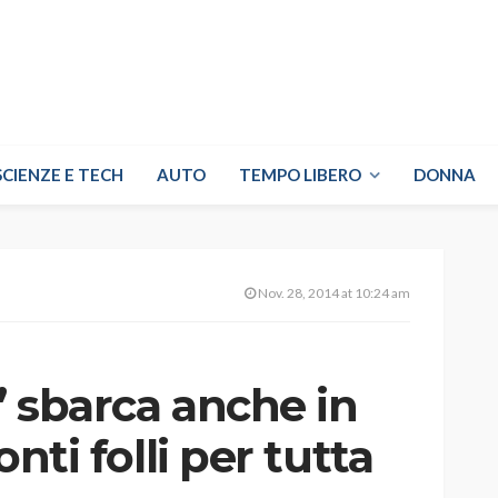
SCIENZE E TECH
AUTO
TEMPO LIBERO
DONNA
Nov. 28, 2014 at 10:24 am
y” sbarca anche in
conti folli per tutta