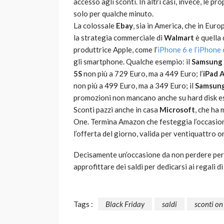
accesso agli sconti. In altri casi, invece, le 
solo per qualche minuto.
La colossale
Ebay
, sia in America, che in Euro
la strategia commerciale di
Walmart
è quella 
produttrice Apple, come l’
iPhone 6 e l’iPhone 
gli smartphone. Qualche esempio: il
Samsung 
5S
non più a 729 Euro, ma a 449 Euro; l’
iPad A
non più a 499 Euro, ma a 349 Euro; il
Samsung
promozioni non mancano anche su hard disk es
Sconti pazzi anche in casa
Microsoft
, che ha 
One. Termina Amazon che festeggia l’occasione
l’offerta del giorno, valida per ventiquattro o
Decisamente un’occasione da non perdere per i 
approfittare dei saldi per dedicarsi ai regali 
Tags :
Black Friday
saldi
sconti on