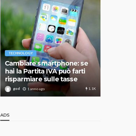
VARIE
TECHNOLOGY
Migliori r
Cambiare smartphone: se
guida agg
hai la Partita IVA può farti
scegliere
risparmiare sulle tasse
perfetto
1.1K
god
god
1 anno ago
1 an
ADS