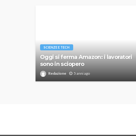
SCIENZE E TECH
Oggi si ferma Amazon: i lavoratori
sono in sciopero
Redazione
5 anni ago