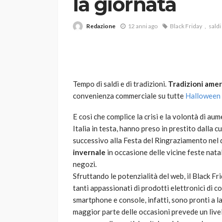
la giornata
Redazione
12 anni ago
Black Friday
saldi
Tempo di saldi e di tradizioni.
Tradizioni ame
convenienza commerciale su tutte
Halloween
VARIE
Robot tagliaerba: 
E così che complice la crisi e la volontà di aum
scegliere per il tu
Italia in testa, hanno preso in prestito dalla c
successivo alla Festa del Ringraziamento nel q
god
1 anno ago
invernale
in occasione delle vicine feste natal
negozi.
Sfruttando le potenzialità del web, il Black F
tanti appassionati di prodotti elettronici di co
smartphone e console, infatti, sono pronti a la
maggior parte delle occasioni prevede un livel