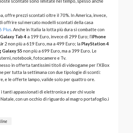
proposte scontate sono limitate nel tempo, spesso anche
pa, offre prezzi scontati oltre il 70%. In America, invece,
di offrire sul mercato modelli scontati della casa
6 Plus
. Anche in Italia la lotta più dura si combatte con
Galaxy Tab 4
a 199 Euro, invece di 299 Euro; l’
iPhone
ir
2 non più a 619 Euro, ma a 499 Euro; la
PlayStation 4
 Galaxy S5
non più a 699 Euro, ma a 399 Euro. Le
terni, notebook, fotocamere e Tv.
messo in offerta tantissimi titoli di videogame per l’XBox
 per tutta la settimana con due tipologie di sconti:
re, e le offerte lampo, valide solo per quattro ore.
tanti appassionati di elettronica e per chi vuole
di Natale, con un occhio di riguardo al magro portafoglio.ì
 line