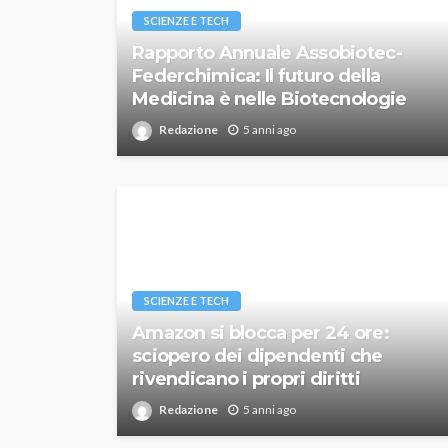
SCIENZE E TECH
Rapporto Annuale Assobiotec-
Federchimica: Il futuro della
Medicina è nelle Biotecnologie
Redazione
5 anni ago
SCIENZE E TECH
Amazon si blocca per 24 ore:
sciopero dei dipendenti che
rivendicano i propri diritti
Redazione
5 anni ago