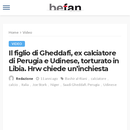
Home
Video
VIDEO
Il figlio di Gheddafi, ex calciatore
di Perugia e Udinese, torturato in
Libia. Hrw chiede un’inchiesta
11 anni ago
Bashir al-Riani
calciatore
Redazione
calcio
Italia
Joe Stork
Niger
Saadi Gheddafi. Perugia
Udinese