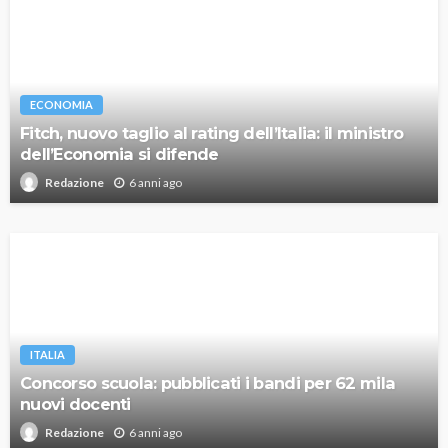
ECONOMIA
Fitch, nuovo taglio al rating dell’Italia: il ministro
dell’Economia si difende
6 anni ago
Redazione
ITALIA
Concorso scuola: pubblicati i bandi per 62 mila
nuovi docenti
6 anni ago
Redazione