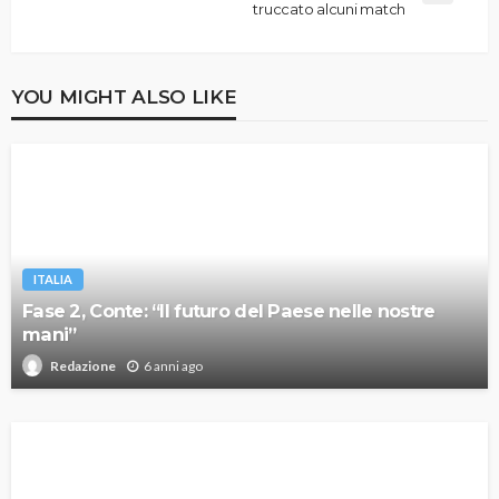
truccato alcuni match
YOU MIGHT ALSO LIKE
ITALIA
Fase 2, Conte: “Il futuro del Paese nelle nostre
mani”
6 anni ago
Redazione