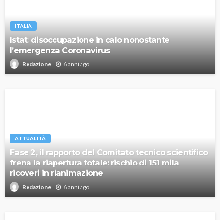
ITALIA
Istat: disoccupazione in calo nonostante
l’emergenza Coronavirus
6 anni ago
Redazione
ATTUALITÀ
Fase 2, il rapporto del Comitato tecnico scientifico
frena la riapertura totale: rischio di 151 mila
ricoveri in rianimazione
6 anni ago
Redazione