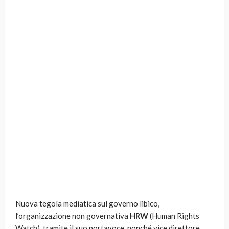
Nuova tegola mediatica sul governo libico,
l’organizzazione non governativa
HRW
(Human Rights
Watch), tramite il suo portavoce, nonché vice direttore