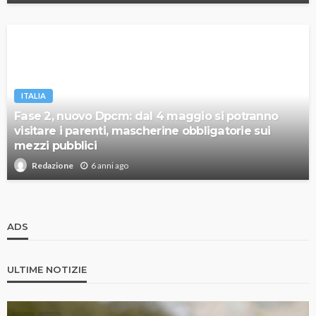
ITALIA
Fase 2, nuovo Dpcm: dal 4 maggio si potranno
visitare i parenti, mascherine obbligatorie sui
mezzi pubblici
6 anni ago
Redazione
ADS
ULTIME NOTIZIE