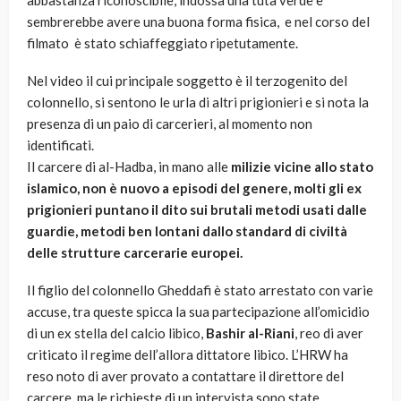
abbastanza riconoscibile, indossa una tuta verde e
sembrerebbe avere una buona forma fisica, e nel corso del
filmato è stato schiaffeggiato ripetutamente.
Nel video il cui principale soggetto è il terzogenito del
colonnello, si sentono le urla di altri prigionieri e si nota la
presenza di un paio di carcerieri, al momento non
identificati.
Il carcere di al-Hadba, in mano alle
milizie vicine allo stato
islamico, non è nuovo a episodi del genere, molti gli ex
prigionieri puntano il dito sui brutali metodi usati dalle
guardie, metodi ben lontani dallo standard di civiltà
delle strutture carcerarie europei.
Il figlio del colonnello Gheddafi è stato arrestato con varie
accuse, tra queste spicca la sua partecipazione all’omicidio
di un ex stella del calcio libico,
Bashir al-Riani
, reo di aver
criticato il regime dell’allora dittatore libico. L’HRW ha
reso noto di aver provato a contattare il direttore del
carcere, ma le richieste di un intervista sono state