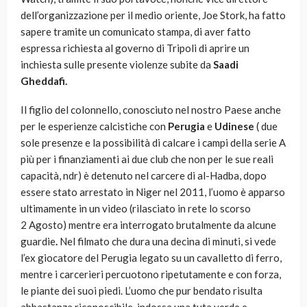
dell’organizzazione per il medio oriente, Joe Stork, ha fatto
sapere tramite un comunicato stampa, di aver fatto
espressa richiesta al governo di Tripoli di aprire un
inchiesta sulle presente violenze subite da
Saadi
Gheddafi.
Il figlio del colonnello, conosciuto nel nostro Paese anche
per le esperienze calcistiche con
Perugia
e
Udinese
( due
sole presenze e la possibilità di calcare i campi della serie A
più per i finanziamenti ai due club che non per le sue reali
capacità, ndr) è detenuto nel carcere di al-Hadba, dopo
essere stato arrestato in Niger nel 2011, l’uomo è apparso
ultimamente in un video (rilasciato in rete lo scorso
2 Agosto) mentre era interrogato brutalmente da alcune
guardie
.
Nel filmato che dura una decina di minuti, si vede
l’ex giocatore del Perugia legato su un cavalletto di ferro,
mentre i carcerieri percuotono ripetutamente e con forza,
le piante dei suoi piedi. L’uomo che pur bendato risulta