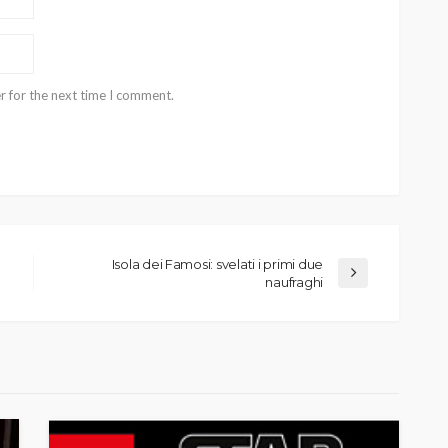
r for the next time I comment.
Isola dei Famosi: svelati i primi due
naufraghi