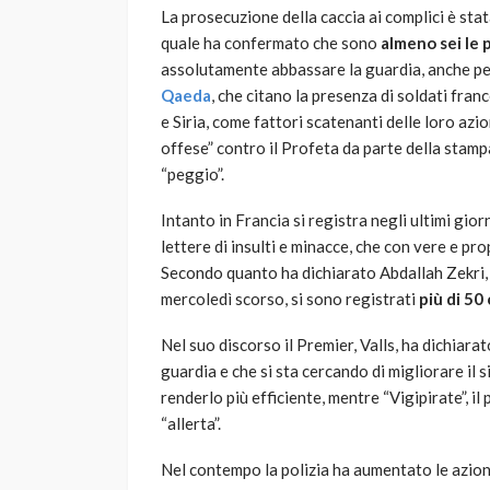
La prosecuzione della caccia ai complici è sta
quale ha confermato che sono
almeno sei le 
assolutamente abbassare la guardia, anche pe
Qaeda
, che citano la presenza di soldati fran
e Siria, come fattori scatenanti delle loro azi
offese” contro il Profeta da parte della stam
“peggio”.
Intanto in Francia si registra negli ultimi gior
lettere di insulti e minacce, che con vere e pr
Secondo quanto ha dichiarato Abdallah Zekri, 
mercoledì scorso, si sono registrati
più di 50 
Nel suo discorso il Premier, Valls, ha dichiar
guardia e che si sta cercando di migliorare il 
renderlo più efficiente, mentre “Vigipirate”, i
“allerta”.
Nel contempo la polizia ha aumentato le azion