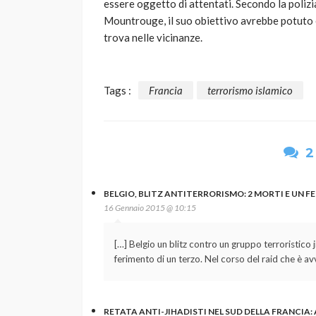
essere oggetto di attentati. Secondo la polizi
Mountrouge, il suo obiettivo avrebbe potuto e
trova nelle vicinanze.
Tags :
Francia
terrorismo islamico
2
BELGIO, BLITZ ANTITERRORISMO: 2 MORTI E UN FE
16 Gennaio 2015 @ 10:15
[…] Belgio un blitz contro un gruppo terroristico ji
ferimento di un terzo. Nel corso del raid che è av
RETATA ANTI-JIHADISTI NEL SUD DELLA FRANCIA: 