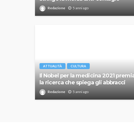
Redazione
5 anni ago
ATTUALITÀ
CULTURA
Il Nobel per la medicina 2021 premi
la ricerca che spiega gli abbracci
Redazione
5 anni ago