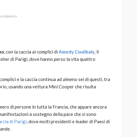
o islamico
AUTO
SPORT
MG alle Final 8 di Coppa
mo
, con la caccia ai complici di
Amedy Coulibaly
, il
Davis: tennis mondiale e
her di Parigi, dove hanno perso la vita quattro
passione per
quale
l’automobilismo
o prato
abbracciano la stessa causa
omplici e la caccia continua ad almeno sei di questi, tra
orio, usando una vettura Mini Cooper che risulta
785
582
god
9 mesi ago
mero di persone in tutta la Francia, che appare ancora
le manifestazioni a sostegno della pace che si sono
rcia di Parigi
, dove molti presidenti e leader di Paesi di
lande.