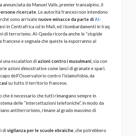
ta annunciata da Manuel Valls, premier transalpino, il
persone ricercate
. Le autorità francesi non intendono
rché sono arrivate
nuove minacce da parte di
Al-
cesi in Centrafrica od in Mali, ed i bombardamenti in Iraq
oni di terrorismo. Al-Qaeda ricorda anche le “stupide
pa francese e segnala che queste la esporranno al
ni una escalation di
azioni contro i musulmani
, sia con
oprie azioni dimostrative come lanci di granate e spari.
capo dell’Osservatorio contro l’islamofobia, da
casi
su tutto il territorio francese.
ato che è necessario che tutti rimangano sempre in
sistema delle “intercettazioni telefoniche”, in modo da
l piano antiterrorismo, rimane al grado massimo di
i di
vigilanza per le scuole ebraiche
, che potrebbero