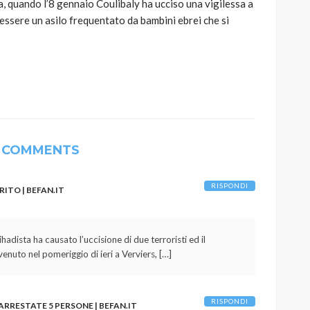
a, quando l’8 gennaio Coulibaly ha ucciso una vigilessa a
ssere un asilo frequentato da bambini ebrei che si
 COMMENTS
RISPONDI
RITO | BEFAN.IT
hadista ha causato l’uccisione di due terroristi ed il
venuto nel pomeriggio di ieri a Verviers, […]
RISPONDI
ARRESTATE 5 PERSONE | BEFAN.IT