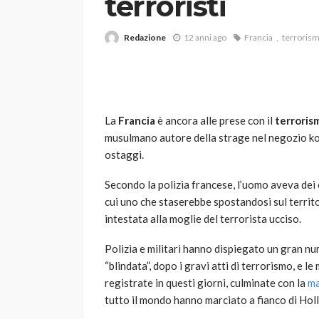
terroristi
Redazione
12 anni ago
Francia
terrorism
La
Francia
è ancora alle prese con il
terroris
musulmano autore della strage nel negozio kos
VARIE
ostaggi.
Robot tagliaerba: 
scegliere per il tu
Secondo la polizia francese, l’uomo aveva dei c
cui uno che staserebbe spostandosi sul territ
god
1 anno ago
intestata alla moglie del terrorista ucciso.
Polizia e militari hanno dispiegato un gran nu
“blindata”, dopo i gravi atti di terrorismo, e 
registrate in questi giorni, culminate con la
ma
tutto il mondo hanno marciato a fianco di Hol