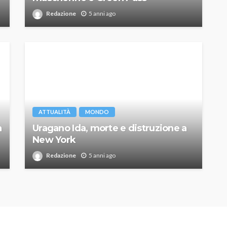
Redazione
5 anni ago
ATTUALITÀ
MONDO
a
Uragano Ida, morte e distruzione a
New York
Redazione
5 anni ago