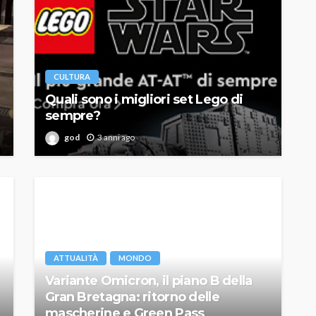
CULTURA
Quali sono i migliori set Lego di
sempre?
god
3 anni ago
ATTUALITÀ
MONDO
Variante Omicron, il piano B della
Gran Bretagna: ritorno delle
mascherine e Green Pass