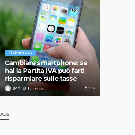
VARIE
TECHNOLOGY
Migliori r
Cambiare smartphone: se
guida agg
hai la Partita IVA può farti
scegliere
risparmiare sulle tasse
perfetto
1.1K
god
god
1 anno ago
1 an
ADS