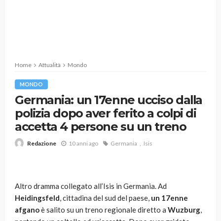
Home
Attualità
Mondo
MONDO
Germania: un 17enne ucciso dalla
polizia dopo aver ferito a colpi di
accetta 4 persone su un treno
10 anni ago
Germania
Isis
Redazione
Altro dramma collegato all’Isis in Germania. Ad
Heidingsfeld
, cittadina del sud del paese,
un 17enne
afgano
è salito su un treno regionale diretto a
Wuzburg
,