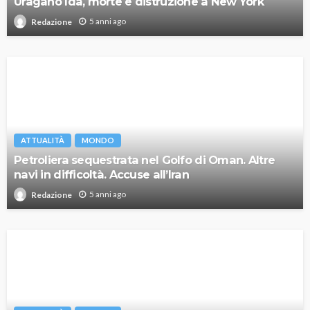
Uragano Ida, morte e distruzione a New York
5 anni ago
Redazione
ATTUALITÀ
MONDO
Petroliera sequestrata nel Golfo di Oman. Altre
navi in difficoltà. Accuse all’Iran
5 anni ago
Redazione