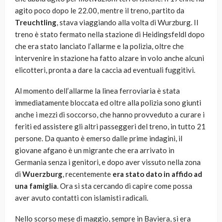
agito poco dopo le 22.00, mentre il treno, partito da
Treuchtling
, stava viaggiando alla volta di Wurzburg. Il
treno è stato fermato nella stazione di Heidingsfeldl dopo
che era stato lanciato l’allarme e la polizia, oltre che
intervenire in stazione ha fatto alzare in volo anche alcuni
elicotteri, pronta a dare la caccia ad eventuali fuggitivi.
Al momento dell’allarme la linea ferroviaria è stata
immediatamente bloccata ed oltre alla polizia sono giunti
anche i mezzi di soccorso, che hanno provveduto a curare i
feriti ed assistere gli altri passeggeri del treno, in tutto 21
persone. Da quanto è emerso dalle prime indagini, il
giovane afgano è un migrante che era arrivato in
Germania senza i genitori, e dopo aver vissuto nella zona
di
Wuerzburg
, recentemente
era stato dato in affido ad
una famiglia
. Ora si sta cercando di capire come possa
aver avuto contatti con islamisti radicali.
Nello scorso mese di maggio, sempre in Baviera, si era