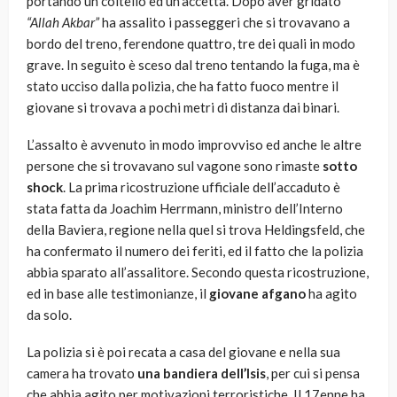
portando un coltello ed un’accetta. Dopo aver gridato
“Allah Akbar”
ha assalito i passeggeri che si trovavano a
bordo del treno, ferendone quattro, tre dei quali in modo
grave. In seguito è sceso dal treno tentando la fuga, ma è
stato ucciso dalla polizia, che ha fatto fuoco mentre il
giovane si trovava a pochi metri di distanza dai binari.
L’assalto è avvenuto in modo improvviso ed anche le altre
persone che si trovavano sul vagone sono rimaste
sotto
shock
. La prima ricostruzione ufficiale dell’accaduto è
stata fatta da Joachim Herrmann, ministro dell’Interno
della Baviera, regione nella quel si trova Heldingsfeld, che
ha confermato il numero dei feriti, ed il fatto che la polizia
abbia sparato all’assalitore. Secondo questa ricostruzione,
ed in base alle testimonianze, il
giovane afgano
ha agito
da solo.
La polizia si è poi recata a casa del giovane e nella sua
camera ha trovato
una bandiera dell’Isis
, per cui si pensa
che abbia agito per motivazioni terroristiche. Il 17enne ha