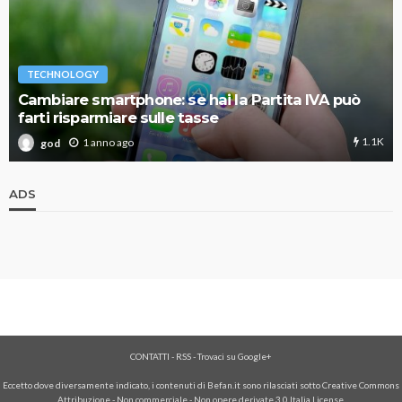
TECHNOLOGY
Cambiare smartphone: se hai la Partita IVA può
farti risparmiare sulle tasse
1.1K
1 anno ago
god
ADS
CONTATTI
-
RSS
-
Trovaci su Google+
Eccetto dove diversamente indicato, i contenuti di Befan.it sono rilasciati sotto Creative Commons
Attribuzione - Non commerciale - Non opere derivate 3.0 Italia License.