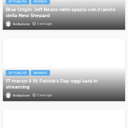
ATTUALITÀ
MONDO
Blue Origin: Jeff Bezos nello spazio con il lancio
della New Shepard
5 anni ago
Redazione
ATTUALITÀ
MONDO
17 marzo: il St. Patrick’s Day oggi sarà in
streaming
5 anni ago
Redazione