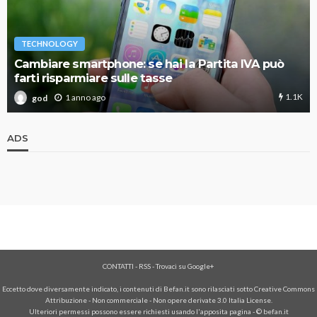
TECHNOLOGY
Cambiare smartphone: se hai la Partita IVA può
farti risparmiare sulle tasse
1.1K
1 anno ago
god
ADS
CONTATTI
-
RSS
-
Trovaci su Google+
Eccetto dove diversamente indicato, i contenuti di Befan.it sono rilasciati sotto Creative Commons
Attribuzione - Non commerciale - Non opere derivate 3.0 Italia License.
Ulteriori permessi possono essere richiesti usando l'
apposita pagina
- © befan.it