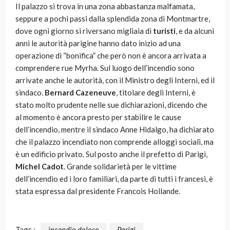
Il palazzo si trova in una zona abbastanza malfamata,
seppure a pochi passi dalla splendida zona di Montmartre,
dove ogni giorno si riversano migliaia di
turisti
, e da alcuni
anni le autorità parigine hanno dato inizio ad una
operazione di “bonifica” che però non è ancora arrivata a
comprendere rue Myrha. Sul luogo dell’incendio sono
arrivate anche le autorità, con il Ministro degli Interni, ed il
sindaco.
Bernard Cazeneuve
, titolare degli Interni, è
stato molto prudente nelle sue dichiarazioni, dicendo che
al momento è ancora presto per stabilire le cause
dell’incendio, mentre il sindaco Anne Hidalgo, ha dichiarato
che il palazzo incendiato non comprende alloggi sociali, ma
è un edificio privato. Sul posto anche il prefetto di Parigi,
Michel Cadot
. Grande solidarietà per le vittime
dell’incendio ed i loro familiari, da parte di tutti i francesi, è
stata espressa dal presidente Francois Hollande.
Tags :
incendio doloso
Parigi