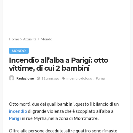
Home
Attualità
Mondo
MONDO
Incendio all’alba a Parigi: otto
vittime, di cui 2 bambini
11 anni ago
incendio doloso
Parigi
Redazione
Otto morti, due dei quali
bambini
, questo il bilancio di un
incendio
di grande violenza che è scoppiato all’alba a
Parigi
in rue Myrha, nella zona di
Montmatre
.
Oltre alle persone decedute, altre quattro sono rimaste