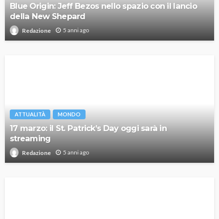
Blue Origin: Jeff Bezos nello spazio con il lancio
della New Shepard
5 anni ago
Redazione
ATTUALITÀ
MONDO
17 marzo: il St. Patrick’s Day oggi sarà in
streaming
5 anni ago
Redazione