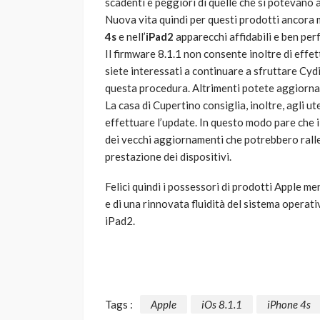
scadenti e peggiori di quelle che si potevano 
Nuova vita quindi per questi prodotti ancora 
4s
e nell’
iPad2
apparecchi affidabili e ben perf
Il firmware 8.1.1 non consente inoltre di effet
siete interessati a continuare a sfruttare Cydia
questa procedura. Altrimenti potete aggiorn
La casa di Cupertino consiglia, inoltre, agli ut
effettuare l’update. In questo modo pare che il te
dei vecchi aggiornamenti che potrebbero rallen
prestazione dei dispositivi.
Felici quindi i possessori di prodotti Apple me
e di una rinnovata fluidità del sistema operat
iPad2.
Tags :
Apple
iOs 8.1.1
iPhone 4s