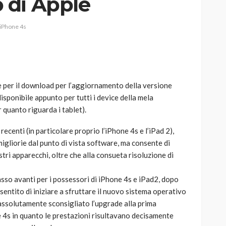
 di Apple
iPhone 4s
AUTO
SPORT
MG alle Final 8 di Coppa
le per il download per l’aggiornamento della versione
Davis: tennis mondiale e
sponibile appunto per tutti i device della mela
passione per
r quanto riguarda i tablet).
quale
l’automobilismo
o prato
abbracciano la stessa causa
ecenti (in particolare proprio l’iPhone 4s e l’iPad 2),
liorie dal punto di vista software, ma consente di
785
582
god
9 mesi ago
tri apparecchi, oltre che alla consueta risoluzione di
asso avanti per i possessori di iPhone 4s e iPad2, dopo
sentito di iniziare a sfruttare il nuovo sistema operativo
, assolutamente sconsigliato l’upgrade alla prima
ne 4s in quanto le prestazioni risultavano decisamente