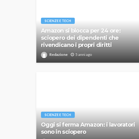
SCIENZE E TECH
Amazon si blocca per 24 ore:
sciopero dei dipendenti che
rivendicano i propri diritti
Redazione
5 anni ago
SCIENZE E TECH
Oggi si ferma Amazon: i lavoratori
sono in sciopero