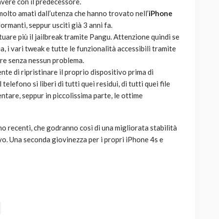
avere con il predecessore.
molto amati dall’utenza che hanno trovato nell’
iPhone
ormanti, seppur usciti già 3 anni fa.
tuare più il jailbreak tramite Pangu. Attenzione quindi se
, i vari tweak e tutte le funzionalità accessibili tramite
are senza nessun problema.
ente di ripristinare il proprio dispositivo prima di
lefono si liberi di tutti quei residui, di tutti quei file
tare, seppur in piccolissima parte, le ottime
no recenti, che godranno così di una migliorata stabilità
ivo. Una seconda giovinezza per i propri iPhone 4s e