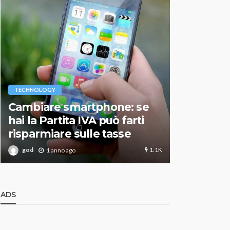
VARIE
TECHNOLOGY
Migliori r
Cambiare smartphone: se
guida agg
hai la Partita IVA può farti
scegliere
risparmiare sulle tasse
perfetto
1.1K
god
god
1 anno ago
1 an
ADS