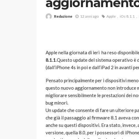
aggiornamento
Redazione
12 anni ago
Apple
iOs 8.1.1
Apple nella giornata di ieri ha reso disponibi
8.1.1
.Questo update del sistema operativo è di
VARIE
(dall’iPhone 4s in poi e dall’iPad 2 in avanti pe
Robot tagliaerba: 
scegliere per il tu
Pensato principalmente per i dispositivi meno r
questo nuovo aggiornamento non introduce mig
god
1 anno ago
migliorare sensibilmente le prestazioni dei nos
bug minori.
Un update che consente di fare un ulteriore p
che già il passaggio al firmware 8.1 aveva con
anche su questi dispositivi. Era stato, invece
versione, quella 8.0, per i possessori di iPho