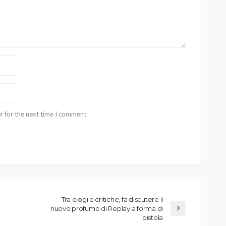
r for the next time I comment.
Tra elogi e critiche, fa discutere il
nuovo profumo di Replay a forma di
pistola