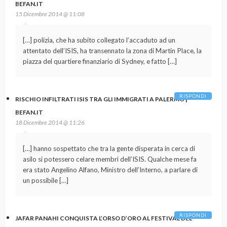
BEFAN.IT
15 Dicembre 2014 @ 11:08
[…] polizia, che ha subito collegato l’accaduto ad un
attentato dell’ISIS, ha transennato la zona di Martin Place, la
piazza del quartiere finanziario di Sydney, e fatto […]
RISPONDI
RISCHIO INFILTRATI ISIS TRA GLI IMMIGRATI A PALERMO |
BEFAN.IT
18 Dicembre 2014 @ 11:26
[…] hanno sospettato che tra la gente disperata in cerca di
asilo si potessero celare membri dell’ISIS. Qualche mese fa
era stato Angelino Alfano, Ministro dell’Interno, a parlare di
un possibile […]
RISPONDI
JAFAR PANAHI CONQUISTA L’ORSO D’ORO AL FESTIVAL DEL