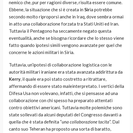
nemico che, pur per ragioni diverse, risulta essere comune.
Ebbene, la situazione che si è creata in
Sir
ia potrebbe
secondo molto riproporsi anche in Iraq, dove sembra ormai
in atto una collaborazione forzata tra Stati Uniti ed Iran.
Tuttavia il Pentagono ha seccamente negato questa
eventualità, anche se bisogna ricordare che lo stesso viene
fatto quando ipotesi simili vengono avanzate per quel che
concerne le azioni militari in Siria.
Tuttavia, un’ipotesi di collaborazione logistica con le
autorità militari iraniane era stata avanzata addirittura da
Kerry
, il quale era poi stato costretto a ritrattare,
affermando di essere stato maleinterpretato. I vertici della
Difesa Usa non volevano, infatti, che si pensasse ad una
collaborazione con chi spesso ha preparato attentati
contro obiettivi americani. Tuttavia molte polemiche sono
state sollevati da alcuni deputati del Congresso davanti a
quella che è stata definita “
una collaborazione tacita
“. Dal
canto suo Teheran ha proposto una sorta di baratto,