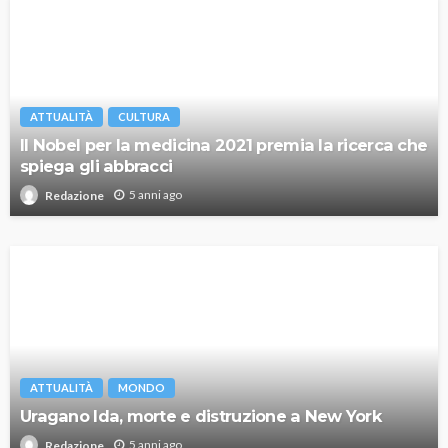
ATTUALITÀ
CULTURA
Il Nobel per la medicina 2021 premia la ricerca che
spiega gli abbracci
5 anni ago
Redazione
ATTUALITÀ
MONDO
Uragano Ida, morte e distruzione a New York
5 anni ago
Redazione