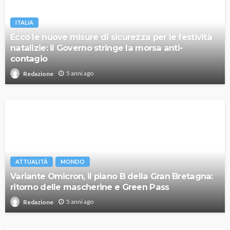
ITALIA
Ecco le nuove misure di sicurezza per le festività
natalizie: il Governo stringe la morsa anti-
contagio
5 anni ago
Redazione
ATTUALITÀ
MONDO
Variante Omicron, il piano B della Gran Bretagna:
ritorno delle mascherine e Green Pass
5 anni ago
Redazione