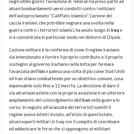
negli ultimi giorni: l’aviazione di Teheran ha preso parte ad
alcuni bombardamenti aerei condotti contro i miliziani
dell’autoproclamato “Califfato islamico”. L’azione dei
caccia iraniani, che potrebbe segnare una svolta nella
guerra contro i terroristi islamici, ha avuto luogo in
Iraq
e
si è concentrata in particolar modo nei dintorni di Diyala.
L’azione militare è la conferma di come il regime iraniano
sia intenzionato a fornire il proprio contributo e il proprio
sostegno al governo iracheno nella lotta per fermare
l’avanzata dell’
Isis
e palesa una volta di più come Stati Uniti
ed Iran stiano combattendo per un obiettivo comune, cosa
impensabile solo fino a 12 mesi fa. La decisione di dare il
via ad un’operazione con la propria aviazione è un ulteriore
ampliamento del coinvolgimento dell’
Iran
nella guerra in
corso: in seguito all’avanzata dei terroristi sunniti il
regime aveva infatti inviato, all’inizio di quest’estate,
alcuni esperti militari in Iraq con il compito di coordinare
ed addestrare le forze che si oppongono ai miliziani