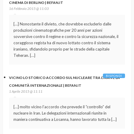
CINEMA DI BERLINO | BEFAN.IT
16 Febbraio 2015 @ 11:03
[…] Nonostante il divieto, che dovrebbe escluderlo dalle
produzioni cinematografiche per 20 anni per azioni
sovversive contro il regime e contro la sicurezza nazionale, il
coraggioso regista ha di nuovo lottato contro il sistema
iraniano, sfidandolo proprio per le strade della capitale
Teheran. […]
RISPONDI
VICINO LO STORICO ACCORDO SUL NUCLEARE TRA L’IRAN E LA
COMUNITÀ INTERNAZIONALE | BEFAN.IT
1 Aprile 2015 @ 11:11
[…] molto vicino l’accordo che prevede il “controllo” del
nucleare in Iran. Le delegazioni internazionali riunite in
maniera continuativa a Losanna, hanno lavorato tutta la […]