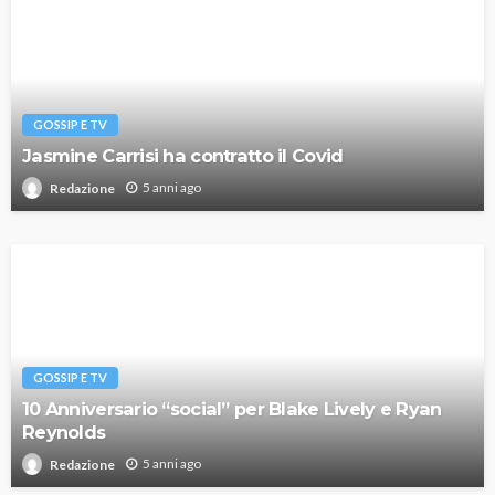
GOSSIP E TV
Jasmine Carrisi ha contratto il Covid
5 anni ago
Redazione
GOSSIP E TV
10 Anniversario “social” per Blake Lively e Ryan
Reynolds
5 anni ago
Redazione