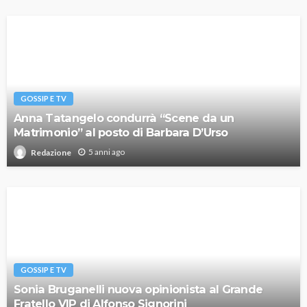
GOSSIP E TV
Anna Tatangelo condurrà “Scene da un
Matrimonio” al posto di Barbara D’Urso
5 anni ago
Redazione
GOSSIP E TV
Sonia Bruganelli nuova opinionista al Grande
Fratello VIP di Alfonso Signorini