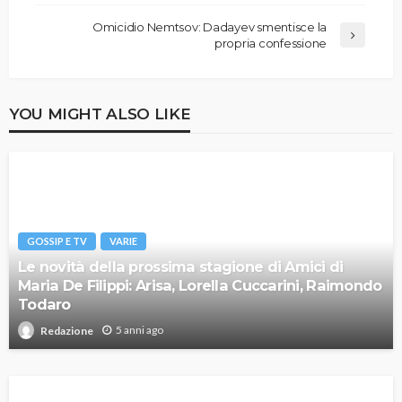
Omicidio Nemtsov: Dadayev smentisce la
propria confessione
YOU MIGHT ALSO LIKE
GOSSIP E TV
VARIE
Le novità della prossima stagione di Amici di
Maria De Filippi: Arisa, Lorella Cuccarini, Raimondo
Todaro
5 anni ago
Redazione