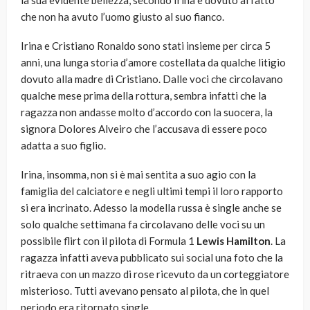
la sua evidente bellezza, secondo Irina è dovuto al fatto
che non ha avuto l’uomo giusto al suo fianco.
Irina e Cristiano Ronaldo sono stati insieme per circa 5
anni, una lunga storia d’amore costellata da qualche litigio
dovuto alla madre di Cristiano. Dalle voci che circolavano
qualche mese prima della rottura, sembra infatti che la
ragazza non andasse molto d’accordo con la suocera, la
signora Dolores Alveiro che l’accusava di essere poco
adatta a suo figlio.
Irina, insomma, non si è mai sentita a suo agio con la
famiglia del calciatore e negli ultimi tempi il loro rapporto
si era incrinato. Adesso la modella russa è single anche se
solo qualche settimana fa circolavano delle voci su un
possibile flirt con il pilota di Formula 1
Lewis Hamilton
. La
ragazza infatti aveva pubblicato sui social una foto che la
ritraeva con un mazzo di rose ricevuto da un corteggiatore
misterioso. Tutti avevano pensato al pilota, che in quel
periodo era ritornato single.