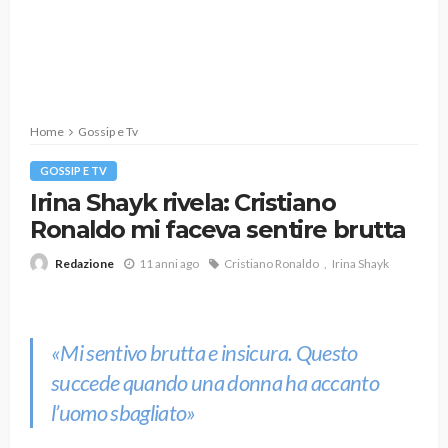
Home
Gossip e Tv
GOSSIP E TV
Irina Shayk rivela: Cristiano
Ronaldo mi faceva sentire brutta
11 anni ago
Cristiano Ronaldo
Irina Shayk
Redazione
«Mi sentivo brutta e insicura. Questo
succede quando una donna ha accanto
l’uomo sbagliato»