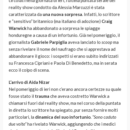
circolati nella giornata di ieri, l’ultima puntata serale del
reality show condotto da Alessia Marcuzzi è stata
caratterizzata da
una nuova sorpresa
. Infatti, lo scrittore
e “sensitivo” britannico (ma italiano di adozione)
Craig
Warwick
ha abbandonato a sorpresa le spiagge
honduregne a causa di un infortunio. Già nel pomeriggio, il
giornalista
Gabriele Parpiglia
aveva lanciato lo
scoop
ma
senza rivelare il nome del naufrago che si apprestava ad
abbandonare il gioco: i sospetti si erano subito indirizzati
su Francesca Cipriani e Paola Di Benedetto, ma in serata
ecco il colpo di scena.
L’arrivo di Aida Nizar
Nel pomeriggio di ieri non c’erano ancora certezze su quale
fosse stato il
trauma
che aveva costretto Warwick a
chiamarsi fuori dal reality show, ma nel corso della puntata
in diretta lo scrittore ha spiegato, pur senza fornire molti
particolari, la
dinamica del suo infortunio
.
“Sono caduto
due volte”
ha rivelato Warwick, aggiungendo che i medici