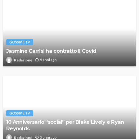
GOSSIP E TV
Jasmine Carrisi ha contratto il Covid
5 anni ago
Redazione
GOSSIP E TV
10 Anniversario “social” per Blake Lively e Ryan
Reynolds
5 anni ago
Redazione