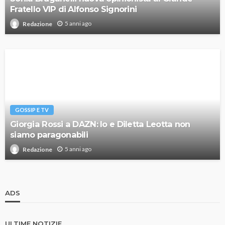
Fratello VIP di Alfonso Signorini
5 anni ago
Redazione
GOSSIP E TV
Giorgia Rossi a DAZN: Io e Diletta Leotta non
siamo paragonabili
5 anni ago
Redazione
ADS
ULTIME NOTIZIE