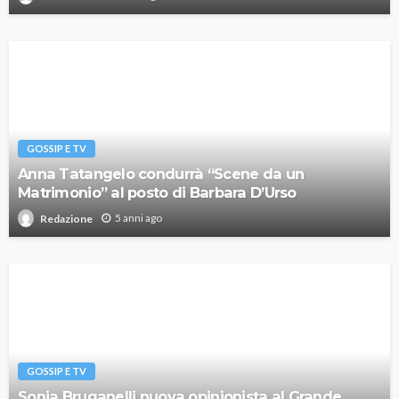
GOSSIP E TV
Anna Tatangelo condurrà “Scene da un
Matrimonio” al posto di Barbara D’Urso
5 anni ago
Redazione
GOSSIP E TV
Sonia Bruganelli nuova opinionista al Grande