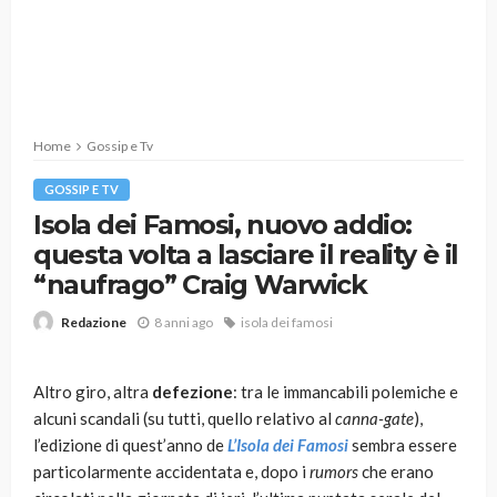
Home
Gossip e Tv
GOSSIP E TV
Isola dei Famosi, nuovo addio:
questa volta a lasciare il reality è il
“naufrago” Craig Warwick
8 anni ago
isola dei famosi
Redazione
Altro giro, altra
defezione
: tra le immancabili polemiche e
alcuni scandali (su tutti, quello relativo al
canna-gate
),
l’edizione di quest’anno de
L’Isola dei Famosi
sembra essere
particolarmente accidentata e, dopo i
rumors
che erano