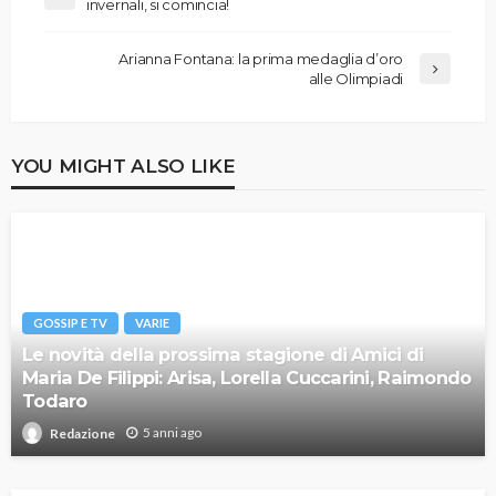
invernali, si comincia!
Arianna Fontana: la prima medaglia d’oro
alle Olimpiadi
YOU MIGHT ALSO LIKE
GOSSIP E TV
VARIE
Le novità della prossima stagione di Amici di
Maria De Filippi: Arisa, Lorella Cuccarini, Raimondo
Todaro
5 anni ago
Redazione