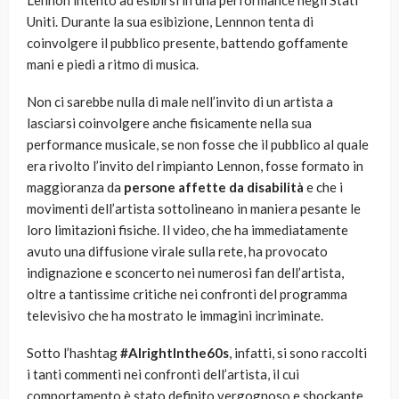
Lennon intento ad esibirsi in una performance negli Stati
Uniti. Durante la sua esibizione, Lennnon tenta di
coinvolgere il pubblico presente, battendo goffamente
mani e piedi a ritmo di musica.
Non ci sarebbe nulla di male nell’invito di un artista a
lasciarsi coinvolgere anche fisicamente nella sua
performance musicale, se non fosse che il pubblico al quale
era rivolto l’invito del rimpianto Lennon, fosse formato in
maggioranza da
persone affette da disabilità
e che i
movimenti dell’artista sottolineano in maniera pesante le
loro limitazioni fisiche. Il video, che ha immediatamente
avuto una diffusione virale sulla rete, ha provocato
indignazione e sconcerto nei numerosi fan dell’artista,
oltre a tantissime critiche nei confronti del programma
televisivo che ha mostrato le immagini incriminate.
Sotto l’hashtag
#AlrightInthe60s
, infatti, si sono raccolti
i tanti commenti nei confronti dell’artista, il cui
comportamento è stato definito vergognoso e shockante.