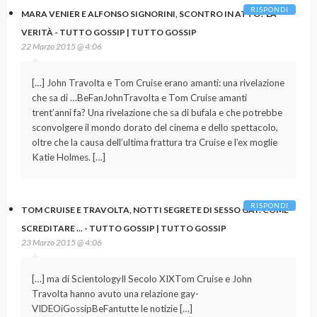
RISPONDI
MARA VENIER E ALFONSO SIGNORINI, SCONTRO IN ATTO? LA
VERITÀ - TUTTO GOSSIP | TUTTO GOSSIP
22 Marzo 2015 @ 4:06
[…] John Travolta e Tom Cruise erano amanti: una rivelazione
che sa di …BeFanJohnTravolta e Tom Cruise amanti
trent’anni fa? Una rivelazione che sa di bufala e che potrebbe
sconvolgere il mondo dorato del cinema e dello spettacolo,
oltre che la causa dell’ultima frattura tra Cruise e l’ex moglie
Katie Holmes. […]
RISPONDI
TOM CRUISE E TRAVOLTA, NOTTI SEGRETE DI SESSO GAY. COME
SCREDITARE ... - TUTTO GOSSIP | TUTTO GOSSIP
23 Marzo 2015 @ 4:06
[…] ma di ScientologyIl Secolo XIXTom Cruise e John
Travolta hanno avuto una relazione gay-
VIDEOiGossipBeFantutte le notizie […]