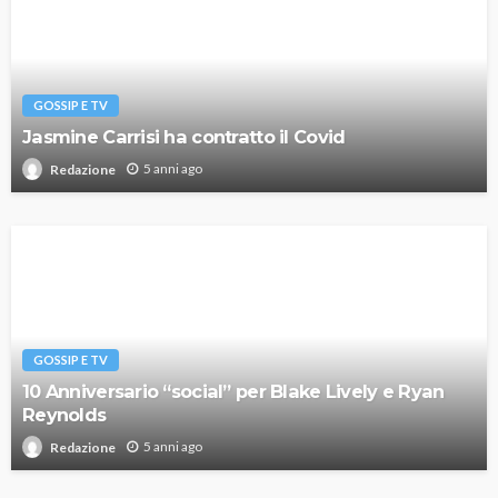
GOSSIP E TV
Jasmine Carrisi ha contratto il Covid
5 anni ago
Redazione
GOSSIP E TV
10 Anniversario “social” per Blake Lively e Ryan
Reynolds
5 anni ago
Redazione