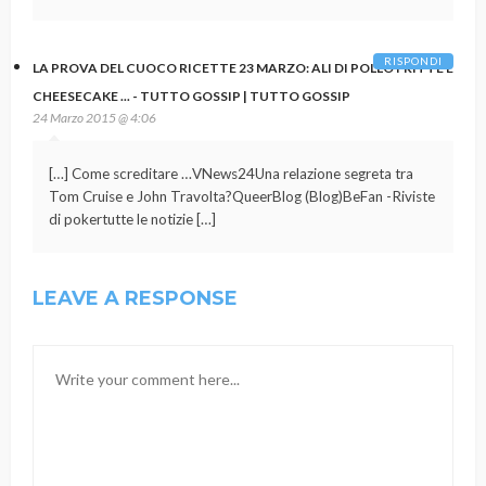
RISPONDI
LA PROVA DEL CUOCO RICETTE 23 MARZO: ALI DI POLLO FRITTE E
CHEESECAKE ... - TUTTO GOSSIP | TUTTO GOSSIP
24 Marzo 2015 @ 4:06
[…] Come screditare …VNews24Una relazione segreta tra
Tom Cruise e John Travolta?QueerBlog (Blog)BeFan -Riviste
di pokertutte le notizie […]
LEAVE A RESPONSE