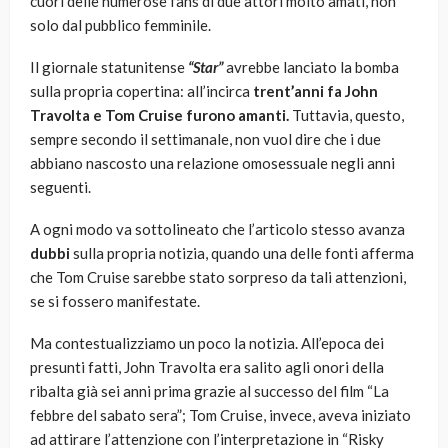
cuori delle numerose fans di due attori molto amati, non
solo dal pubblico femminile.
Il giornale statunitense
“Star”
avrebbe lanciato la bomba
sulla propria copertina: all’incirca
trent’anni fa John
Travolta e Tom Cruise furono amanti.
Tuttavia, questo,
sempre secondo il settimanale, non vuol dire che i due
abbiano nascosto una relazione omosessuale negli anni
seguenti.
A ogni modo va sottolineato che l’articolo stesso avanza
dubbi
sulla propria notizia, quando una delle fonti afferma
che Tom Cruise sarebbe stato sorpreso da tali attenzioni,
se si fossero manifestate.
Ma contestualizziamo un poco la notizia. All’epoca dei
presunti fatti, John Travolta era salito agli onori della
ribalta già sei anni prima grazie al successo del film “La
febbre del sabato sera”; Tom Cruise, invece, aveva iniziato
ad attirare l’attenzione con l’interpretazione in “Risky