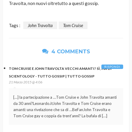
Travolta, non nuovi oltretutto a questi gossip.
Tags :
John Travolta
Tom Cruise
4 COMMENTS
RISPONDI
TOM CRUISE E JOHN TRAVOLTA VECCHI AMANTI? SÌ, MA DI
SCIENTOLOGY - TUTTO GOSSIP | TUTTO GOSSIP
21 Marzo 2015 @ 4:06
[…] la partecipazione a …Tom Cruise e John Travolta amanti
da 30 anni?Leonardo.itJohn Travolta e Tom Cruise erano
amanti: una rivelazione che sa di …BeFanJohn Travolta e
Tom Cruise gay e coppia da trent’anni? La bufala di […]