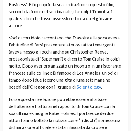
Business”. E fu proprio la sua recitazione in questo film,
secondo la fonte del settimanale, che
colpì Travolta,
il
quale si dice che fosse
ossessionato da quel giovane
attore
.
Voci di corridoio raccontano che Travolta all’epoca aveva
l’abitudine di farsi presentare ai nuovi attori emergenti
(aveva messo gli occhi anche su Christopher Reeve,
protagonista di “Superman”) e di certo Tom Cruise lo colpì
molto. Dopo aver organizzato un incontro in un ristorante
francese sulle colline più famose di Los Angeles, un po’ di
tempo dopo i due fecero una gita di una settimana nei
boschi dell’Oregon con il gruppo di
Scientology
.
Forse questa rivelazione potrebbe essere alla base
dell’ulteriore frattura nel rapporto di Tom Cruise con la
sua ultima ex moglie Katie Holmes. I portavoce dei due
attori hanno bollato la notizia come
“ridicola”,
ma nessuna
dichiarazione ufficiale è stata rilasciata da Cruise e