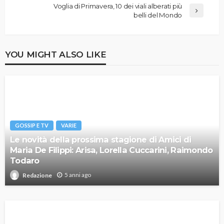
Voglia di Primavera, 10 dei viali alberati più
belli del Mondo
YOU MIGHT ALSO LIKE
GOSSIP E TV
VARIE
Le novità della prossima stagione di Amici di
Maria De Filippi: Arisa, Lorella Cuccarini, Raimondo
Todaro
5 anni ago
Redazione