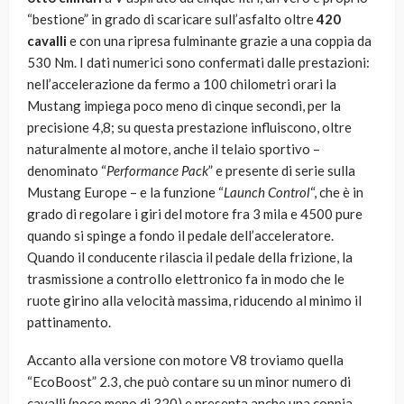
“bestione” in grado di scaricare sull’asfalto oltre
420
cavalli
e con una ripresa fulminante grazie a una coppia da
530 Nm. I dati numerici sono confermati dalle prestazioni:
nell’accelerazione da fermo a 100 chilometri orari la
Mustang impiega poco meno di cinque secondi, per la
precisione 4,8; su questa prestazione influiscono, oltre
naturalmente al motore, anche il telaio sportivo –
denominato “
Performance Pack
” e presente di serie sulla
Mustang Europe – e la funzione “
Launch Control
“, che è in
grado di regolare i giri del motore fra 3 mila e 4500 pure
quando si spinge a fondo il pedale dell’acceleratore.
Quando il conducente rilascia il pedale della frizione, la
trasmissione a controllo elettronico fa in modo che le
ruote girino alla velocità massima, riducendo al minimo il
pattinamento.
Accanto alla versione con motore V8 troviamo quella
“EcoBoost” 2.3, che può contare su un minor numero di
cavalli (poco meno di 320) e presenta anche una coppia