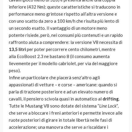
inferiore (432 Nm); queste caratteristiche si traducono in
performance meno grintose rispetto all’altra versione e
con uno scatto da zero a 100 km/h che risulta più lento di
un secondo esatto. Il vantaggio di un motore meno
potente risiede, però, nei consumi più contenuti e un rapido
raffronto aiuta a comprendere: la versione V8 necessita di
13,5 litri
per poter percorrere cento chilometri, mentre
alla EcoBoost 2.3 ne bastano 8 (il consumo aumenta
lievemente per il modello cabriolet, per via del maggiore
peso).
Infine un particolare che piacerà senz’altro agli
appassionati di vetture – e corse – americane: quando si
parla di trazione posteriore e ad un elevato numero di
cavalli, il pensiero scivola quasi in automatico al
drifting
.
Tutte le Mustang V8 sono dotate del sistema “
Line Lock
“,
che serve a bloccare i freni anteriori e permette invece alle
ruote posteriori di girare in totale libertà nelle fasi di
accelerazione; una manovra che serve a riscaldare i