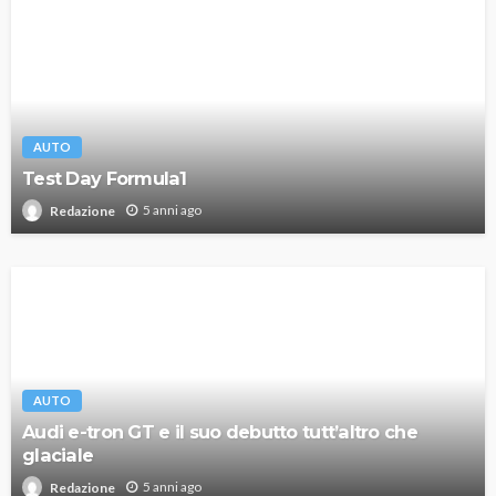
AUTO
Test Day Formula1
5 anni ago
Redazione
AUTO
Audi e-tron GT e il suo debutto tutt’altro che
glaciale
5 anni ago
Redazione