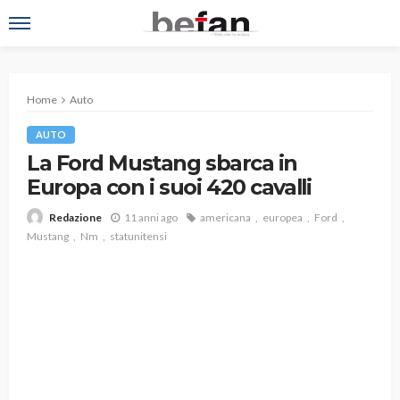
Home
Auto
AUTO
La Ford Mustang sbarca in
Europa con i suoi 420 cavalli
11 anni ago
americana
europea
Ford
Redazione
Mustang
Nm
statunitensi