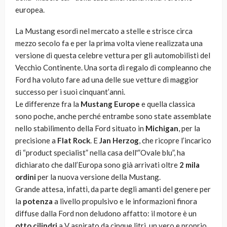
europea.
La Mustang esordì nel mercato a stelle e strisce circa
mezzo secolo fa e per la prima volta viene realizzata una
versione di questa celebre vettura per gli automobilisti del
Vecchio Continente. Una sorta di regalo di compleanno che
Ford ha voluto fare ad una delle sue vetture di maggior
successo per i suoi cinquant’anni.
Le differenze fra la
Mustang Europe
e quella classica
sono poche, anche perché entrambe sono state assemblate
nello stabilimento della Ford situato in
Michigan
, per la
precisione a
Flat Rock
. E
Jan Herzog
, che ricopre l’incarico
di “product specialist” nella casa dell'”Ovale blu”, ha
dichiarato che dall’Europa sono già arrivati oltre
2 mila
ordini
per la nuova versione della Mustang.
Grande attesa, infatti, da parte degli amanti del genere per
la
potenza
a livello propulsivo e le informazioni finora
diffuse dalla Ford non deludono affatto: il motore è un
otto cilindri
a V aspirato da cinque litri, un vero e proprio