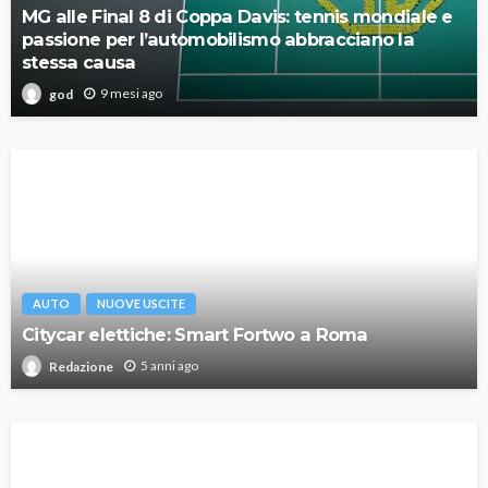
MG alle Final 8 di Coppa Davis: tennis mondiale e
passione per l’automobilismo abbracciano la
stessa causa
9 mesi ago
god
AUTO
NUOVE USCITE
Citycar elettiche: Smart Fortwo a Roma
5 anni ago
Redazione