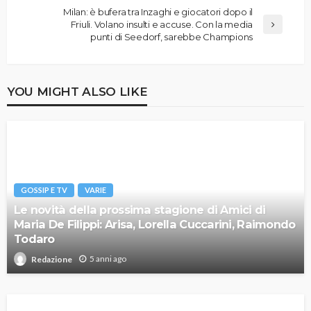
Milan: è bufera tra Inzaghi e giocatori dopo il
Friuli. Volano insulti e accuse. Con la media
punti di Seedorf, sarebbe Champions
YOU MIGHT ALSO LIKE
GOSSIP E TV
VARIE
Le novità della prossima stagione di Amici di
Maria De Filippi: Arisa, Lorella Cuccarini, Raimondo
Todaro
5 anni ago
Redazione