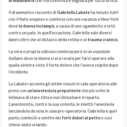
di malasanità
che l’ha coinvolta e segnata per tutta la vita.
Il drammatico racconto di
Gabriella Labate
ha tenuto tutti
con il fiato sospeso e comincia con una vacanza a New York
dove
la donna inciampò
, a causa di uno sgambetto e urtò
contro un palo. In quell’occasione, Gabriella subì diversi
danni oltre che al distacco della retina e al
trauma cranico
.
La vera e propria odissea comincia però in un ospedale
italiano dove la donna si era recata per farsi operare alla
spalla sinistra visto il forte dolore che l’aveva colpita dopo
l’incidente.
La Labate racconta gli attimi vissuti in sala operatoria alle
prese con
un’anestesista prepotente
che più volte le
intimava di stare zitta e non disturbare il reparto.
L’anestesista, contro la sua volontà, le iniettò l’anestesia
lasciandola da sola in sala pre-operatoria. Gabriella e quel
punto cominciò a sentire dei
forti dolori al petto
e così
chiese aiuto urlando.