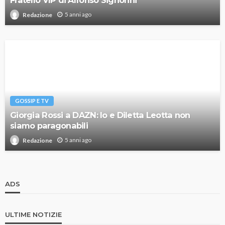
Fratello VIP di Alfonso Signorini
5 anni ago
Redazione
GOSSIP E TV
Giorgia Rossi a DAZN: Io e Diletta Leotta non
siamo paragonabili
5 anni ago
Redazione
ADS
ULTIME NOTIZIE