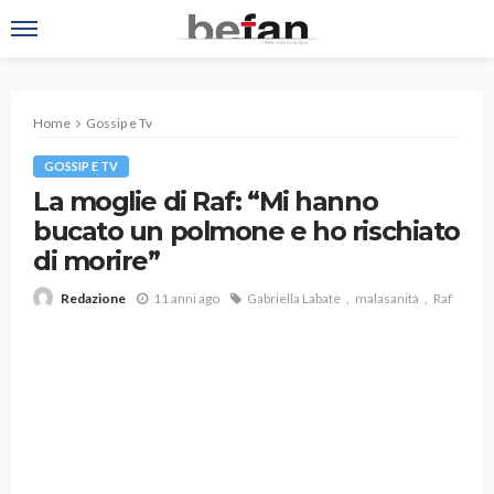
Home
Gossip e Tv
GOSSIP E TV
La moglie di Raf: “Mi hanno
bucato un polmone e ho rischiato
di morire”
11 anni ago
Gabriella Labate
malasanità
Raf
Redazione