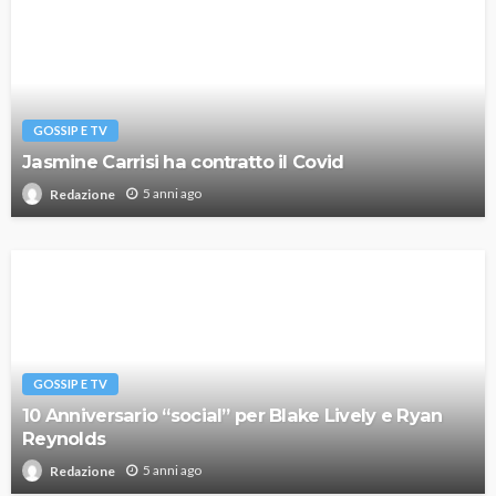
GOSSIP E TV
Jasmine Carrisi ha contratto il Covid
5 anni ago
Redazione
GOSSIP E TV
10 Anniversario “social” per Blake Lively e Ryan
Reynolds
5 anni ago
Redazione