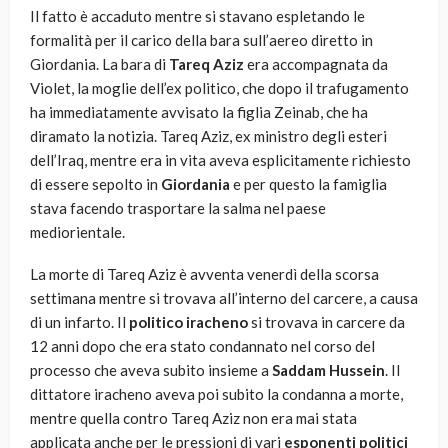
Il fatto è accaduto mentre si stavano espletando le
formalità per il carico della bara sull’aereo diretto in
Giordania. La bara di
Tareq Aziz
era accompagnata da
Violet, la moglie dell’ex politico, che dopo il trafugamento
ha immediatamente avvisato la figlia Zeinab, che ha
diramato la notizia. Tareq Aziz, ex ministro degli esteri
dell’Iraq, mentre era in vita aveva esplicitamente richiesto
di essere sepolto in
Giordania
e per questo la famiglia
stava facendo trasportare la salma nel paese
mediorientale.
La morte di Tareq Aziz è avventa venerdì della scorsa
settimana mentre si trovava all’interno del carcere, a causa
di un infarto. Il
politico iracheno
si trovava in carcere da
12 anni dopo che era stato condannato nel corso del
processo che aveva subito insieme a
Saddam Hussein
. Il
dittatore iracheno aveva poi subito la condanna a morte,
mentre quella contro Tareq Aziz non era mai stata
applicata anche per le pressioni di vari
esponenti politici