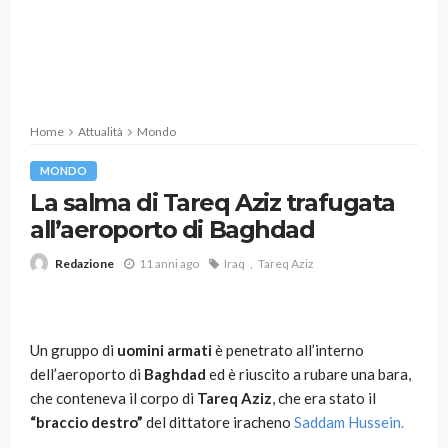
Home
Attualità
Mondo
MONDO
La salma di Tareq Aziz trafugata
all’aeroporto di Baghdad
11 anni ago
Iraq
Tareq Aziz
Redazione
Un gruppo di
uomini armati
è penetrato all’interno
dell’aeroporto di
Baghdad
ed è riuscito a rubare una bara,
che conteneva il corpo di
Tareq Aziz
, che era stato il
“braccio destro”
del dittatore iracheno
Saddam Hussein.