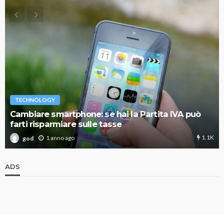
TECHNOLOGY
Cambiare smartphone: se hai la Partita IVA può
farti risparmiare sulle tasse
1.1K
1 anno ago
god
ADS