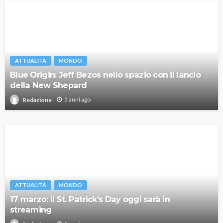
ATTUALITÀ
MONDO
Blue Origin: Jeff Bezos nello spazio con il lancio
della New Shepard
5 anni ago
Redazione
ATTUALITÀ
MONDO
17 marzo: il St. Patrick’s Day oggi sarà in
streaming