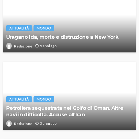
ATTUALITÀ
MONDO
Uragano Ida, morte e distruzione a New York
5 anni ago
Redazione
ATTUALITÀ
MONDO
Petroliera sequestrata nel Golfo di Oman. Altre
navi in difficoltà. Accuse all’Iran
5 anni ago
Redazione