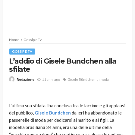
Home
Gossip e Tv
GOSSIP E TV
L’addio di Gisele Bundchen alla
sfilate
11 anni ago
Gisele Bündchen
moda
Redazione
L’ultima sua sfilata l’ha conclusa tra le lacrime e gli applausi
del pubblico,
Gisele Bundchen
da ieri ha abbandonato le
passerelle di moda per dedicarsi al marito e ai figli. La
modella brasiliana 34 anni, era una delle ultime della
“vecchia generazione” che continuava a calcare le pedane