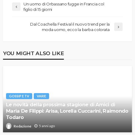
Un uomo di Orbassano fugge in Francia col
figlio di 15 giorni
Dal Coachella Festival il nuovo trend per la
moda uomo, ecco la barba colorata
YOU MIGHT ALSO LIKE
GOSSIP E TV
VARIE
Le novità della prossima stagione di Amici di
Maria De Filippi: Arisa, Lorella Cuccarini, Raimondo
Todaro
5 anni ago
Redazione