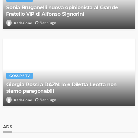
Sonia Bruganelli nuova opinionista al Grande
Fratello VIP di Alfonso Signorini
5 anni ago
Redazione
GOSSIP E TV
Giorgia Rossi a DAZN: Io e Diletta Leotta non
siamo paragonabili
5 anni ago
Redazione
ADS