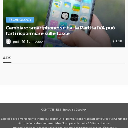
TECHNOLOGY
Cambiare smartphone: se hai la Partita IVA può
farti risparmiare sulle tasse
1.1K
1 anno ago
god
ADS
CONTATTI
-
RSS
-
Trovaci su Google+
Eccetto dove diversamente indicato, i contenuti di Befan.it sono rilasciati sotto Creative Commons
Attribuzione - Non commerciale - Non opere derivate 3.0 Italia License.
Ulteriori permessi possono essere richiesti usando l'
apposita pagina
- © befan.it