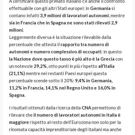
A certificare questo primato italiano c’è anche il confronto
effettuabile con gli altri Stati europei: in
Germania
si
contano infatti
3,9 milioni di lavoratori autonomi
, mentre
sia in Francia che in Spagna ne sono stati rilevati 2,9
milioni
.
Leggermente diversa è la situazione rilevabile dalla
percentuale che attesta il
rapporto tra numero di
autonomi e numero complessivo di occupati
: in questo
la Nazione dove
questo tasso è più alto è la
Grecia
con
un notevole
29,2%
, otto punti in più rispetto
all’Italia
(21,1%)
mentre nei restanti Paesi europei questa
percentuale scende sotto il 20%:
9,4% in Germania,
11,2% in Francia, 14,1% nel Regno Unito e 16,0% in
Spagna
.
I risultati ottenuti dalla ricerca della
CNA
permettono di
rilevare che
il
numero di lavoratori autonomi in Italia è
maggiore
rispetto al resto dell’Eurozona non solo per la
rinomata capacità imprenditoriale degli italiani ma anche