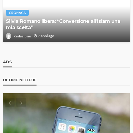
CRONACA
Silvia Romano libera: “Conversione all’Islam una
mia scelta”
6 anni ago
Redazione
ADS
ULTIME NOTIZIE