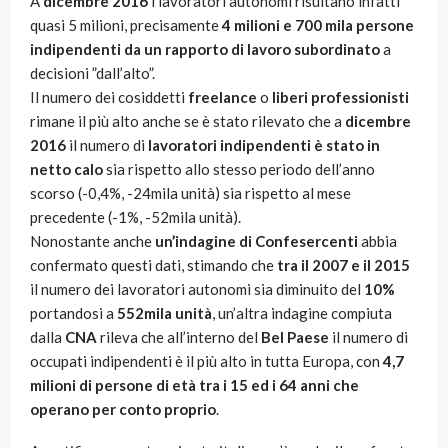
A
dicembre 2016
i lavoratori autonomi risultano infatti
quasi 5 milioni, precisamente
4 milioni e 700 mila persone
indipendenti da un rapporto di lavoro subordinato
a
decisioni ”dall’alto”.
Il numero dei cosiddetti
freelance
o
liberi professionisti
rimane il più alto anche se è stato rilevato che a
dicembre
2016
il numero di
lavoratori indipendenti è stato in
netto calo
sia rispetto allo stesso periodo dell’anno
scorso (-0,4%, -24mila unità) sia rispetto al mese
precedente (-1%, -52mila unità).
Nonostante anche
un’indagine di Confesercenti
abbia
confermato questi dati, stimando che
tra il 2007 e il 2015
il numero dei lavoratori autonomi sia diminuito del
10%
portandosi a
552mila unità
, un’altra indagine compiuta
dalla
CNA
rileva che all’interno del
Bel Paese
il numero di
occupati indipendenti è il più alto in tutta Europa, con
4,7
milioni di persone di età tra i 15 ed i 64 anni che
operano per conto proprio
.