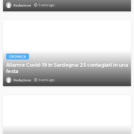
5 anni ago
Redazione
CRONACA
Allarme Covid-19 in Sardegna: 25 contagiati in una
festa
6 anni ago
Redazione