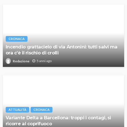
CRONACA
Incendio grattacielo di via Antonini: tutti salvi ma
ora c’è il rischio di crolli
5 anni ago
Redazione
ATTUALITÀ
CRONACA
Variante Delta a Barcellona: troppi i contagi, si
ricorre al coprifuoco