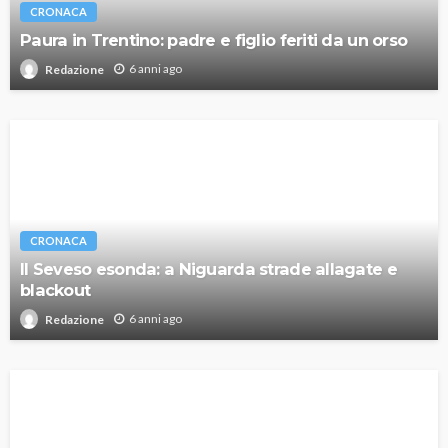
CRONACA
Paura in Trentino: padre e figlio feriti da un orso
6 anni ago
Redazione
CRONACA
Il Seveso esonda: a Niguarda strade allagate e
blackout
6 anni ago
Redazione