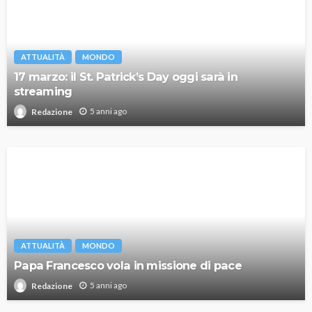
ATTUALITÀ
MONDO
17 marzo: il St. Patrick’s Day oggi sarà in
streaming
5 anni ago
Redazione
ATTUALITÀ
MONDO
Papa Francesco vola in missione di pace
5 anni ago
Redazione