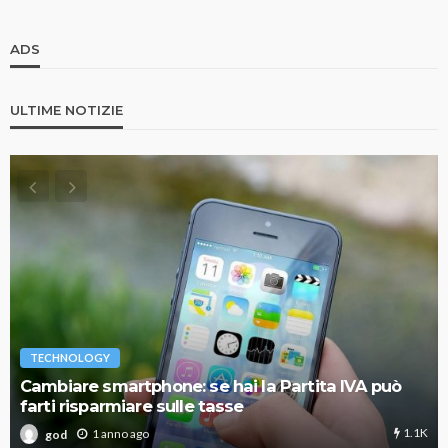
ADS
ULTIME NOTIZIE
TECHNOLOGY
Cambiare smartphone: se hai la Partita IVA può
farti risparmiare sulle tasse
1.1K
1 anno ago
god