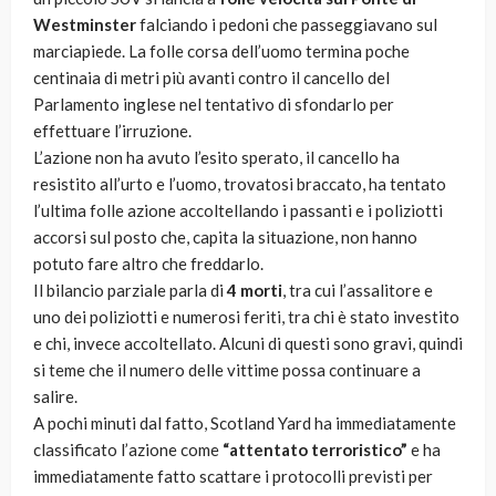
Westminster
falciando i pedoni che passeggiavano sul
marciapiede. La folle corsa dell’uomo termina poche
centinaia di metri più avanti contro il cancello del
Parlamento inglese nel tentativo di sfondarlo per
effettuare l’irruzione.
L’azione non ha avuto l’esito sperato, il cancello ha
resistito all’urto e l’uomo, trovatosi braccato, ha tentato
l’ultima folle azione accoltellando i passanti e i poliziotti
accorsi sul posto che, capita la situazione, non hanno
potuto fare altro che freddarlo.
Il bilancio parziale parla di
4 morti
, tra cui l’assalitore e
uno dei poliziotti e numerosi feriti, tra chi è stato investito
e chi, invece accoltellato. Alcuni di questi sono gravi, quindi
si teme che il numero delle vittime possa continuare a
salire.
A pochi minuti dal fatto, Scotland Yard ha immediatamente
classificato l’azione come
“attentato terroristico”
e ha
immediatamente fatto scattare i protocolli previsti per