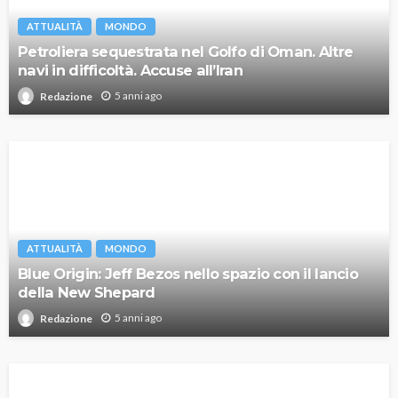
ATTUALITÀ
MONDO
Petroliera sequestrata nel Golfo di Oman. Altre
navi in difficoltà. Accuse all’Iran
5 anni ago
Redazione
ATTUALITÀ
MONDO
Blue Origin: Jeff Bezos nello spazio con il lancio
della New Shepard
5 anni ago
Redazione