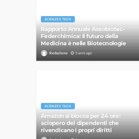
SCIENZE E TECH
Rapporto Annuale Assobiotec-
Federchimica: Il futuro della
Medicina è nelle Biotecnologie
Redazione
5 anni ago
SCIENZE E TECH
Amazon si blocca per 24 ore:
sciopero dei dipendenti che
rivendicano i propri diritti