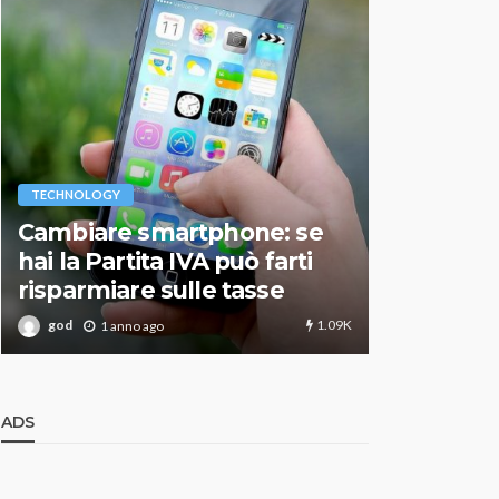
VARIE
TECHNOLOGY
Migliori r
Cambiare smartphone: se
guida agg
hai la Partita IVA può farti
scegliere
risparmiare sulle tasse
perfetto
1.09K
god
god
1 anno ago
1 an
ADS