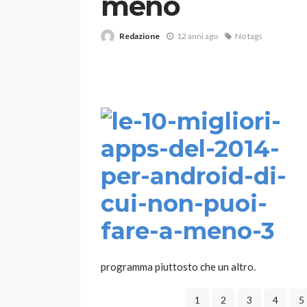
meno
Redazione
12 anni ago
No tags
VARIE
Robot tagliaerba: 
scegliere per il tu
god
1 anno ago
programma piuttosto che un altro.
1
2
3
4
5