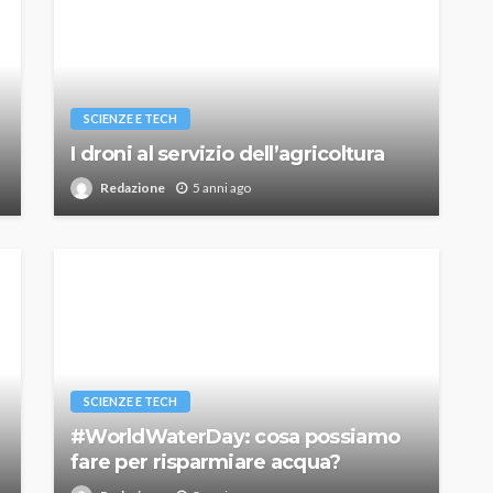
SCIENZE E TECH
I droni al servizio dell’agricoltura
Redazione
5 anni ago
SCIENZE E TECH
#WorldWaterDay: cosa possiamo
fare per risparmiare acqua?