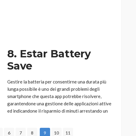
AUTO
SPORT
MG alle Final 8 di Coppa
8. Estar Battery
Davis: tennis mondiale e
passione per
Save
quale
l’automobilismo
o prato
abbracciano la stessa causa
Gestire la batteria per consentirne una durata più
784
579
god
lunga possibile è uno dei grandi problemi degli
9 mesi ago
smartphone che questa app potrebbe risolvere,
garantendone una gestione delle applicazioni attive
ed indicandone il risparmio di minuti arrestando un
6
7
8
9
10
11