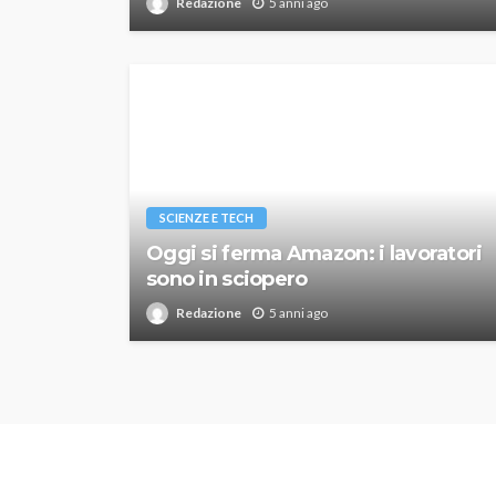
Redazione
5 anni ago
SCIENZE E TECH
Oggi si ferma Amazon: i lavoratori
sono in sciopero
Redazione
5 anni ago