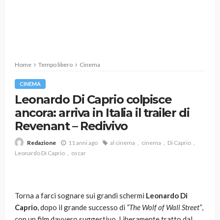
Home
Tempo libero
Cinema
CINEMA
Leonardo Di Caprio colpisce
ancora: arriva in Italia il trailer di
Revenant – Redivivo
11 anni ago
al cinema
cinema
Di Caprio
Redazione
Leonardo Di Caprio
oscar
Torna a farci sognare sui grandi schermi
Leonardo Di
Caprio
, dopo il grande successo di
“The Wolf of Wall Street”
,
con un film davvero suggestivo. Liberamente tratto dal