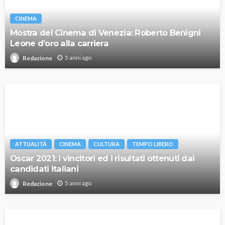
CINEMA
Mostra del Cinema di Venezia: Roberto Benigni
Leone d’oro alla carriera
5 anni ago
Redazione
ATTUALITÀ
CINEMA
CULTURA
TEMPO LIBERO
Oscar 2021: i vincitori ed i risultati ottenuti dai
candidati italiani
5 anni ago
Redazione