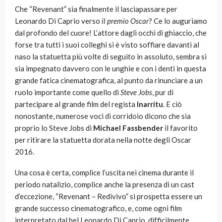
Che “Revenant” sia finalmente il lasciapassare per
Leonardo Di Caprio verso
il premio Oscar
? Ce lo auguriamo
dal profondo del cuore! L’attore dagli occhi di ghiaccio, che
forse tra tutti i suoi colleghi si è visto soffiare davanti al
naso la statuetta più volte di seguito in assoluto, sembra si
sia impegnato davvero con le unghie e con i denti in questa
grande fatica cinematografica, al punto da rinunciare a un
ruolo importante come quello di
Steve Jobs
, pur di
partecipare al grande film del regista
Inarritu
. E ciò
nonostante, numerose voci di corridoio dicono che sia
proprio lo Steve Jobs di
Michael Fassbender
il favorito
per ritirare la statuetta dorata nella notte degli Oscar
2016.
Una cosa è certa, complice l’uscita nei cinema durante il
periodo natalizio, complice anche la presenza di un cast
d’eccezione, “Revenant – Redivivo” si prospetta essere un
grande successo cinematografico, e, come ogni film
interpretato dal bel Leonardo Di Caprio, difficilmente