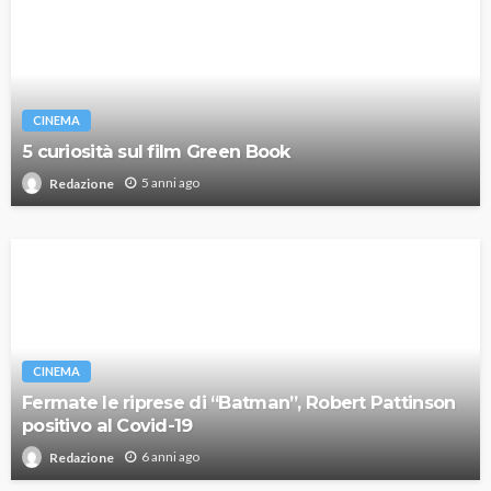
CINEMA
5 curiosità sul film Green Book
5 anni ago
Redazione
CINEMA
Fermate le riprese di “Batman”, Robert Pattinson
positivo al Covid-19
6 anni ago
Redazione