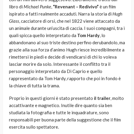
libro di
Michael Punke
,
“Revenant – Redivivo”
è un film
ispirato a fatti realmente accaduti. Narra la storia di
Hugh
Glass
, cacciatore di orsi, che nel 1822 viene attaccato da
un animale durante un’uscita di caccia. I suoi compagni, tra i
quali spicca quello interpretato da
Tom Hardy
, lo
abbandonano al suo triste destino perfino derubandolo, ma
grazie alla sua forza d’animo Hugh riesce incredibilmente a
rimettersi in piedi e decide di vendicarsi di chi lo voleva
lasciar morire da solo. Interessante il conflitto tra il
personaggio interpretato da Di Caprio e quello
rappresentato da Tom Hardy, rapporto che poi in fondo è
la chiave di tutta la trama.
Proprio in questi giorni è stato presentato
il trailer
, molto
accattivante e magnetico. Inutile dire quanto sia ben
studiata la fotografia e tutte le inquadrature, sono
responsabili per buona parte della suggestione che il film
esercita sullo spettatore.