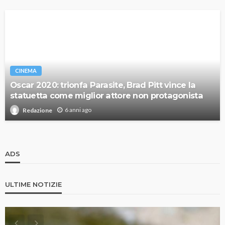
CINEMA
Oscar 2020: trionfa Parasite, Brad Pitt vince la
statuetta come miglior attore non protagonista
6 anni ago
Redazione
ADS
ULTIME NOTIZIE