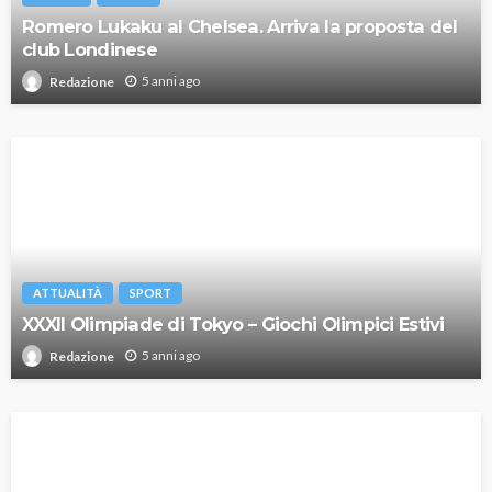
Romero Lukaku al Chelsea. Arriva la proposta del
club Londinese
5 anni ago
Redazione
ATTUALITÀ
SPORT
XXXII Olimpiade di Tokyo – Giochi Olimpici Estivi
5 anni ago
Redazione