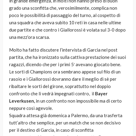
in grande emergenza, in molti non hanno preso di buon
grado una sconfitta che, verosimilmente, complica non
poco le possibilità di passaggio del turno, al cospetto di
una squadra che aveva subito 10 reti in casa nelle ultime
due partite e che contro i Giallorossi è volata sul 3-0 dopo
una mezz’ora scarsa.
Molto ha fatto discutere l’intervista di Garcia nel post
partita, che ha ironizzato sulla cattiva prestazione dei suoi
ragazzi, dicendo che per i primi 5′ avevano giocato bene.
Le sorti di Champions ora sembrano appese sul filo di un
rasoio e i Giallorossi dovranno dare il meglio di sè per
ribaltare le sorti del girone, soprattutto nel doppio
confronto che li vedrà impegnati contro, il
Bayer
Leverkusen,
in un confronto non impossibile ma di certo
neppure così agevole.
Squadra attesa già domenica a Palermo, da una trasferta
tutt’altro che semplice, per un match che se non decisivo
per il destino di Garcia, in caso di sconfitta