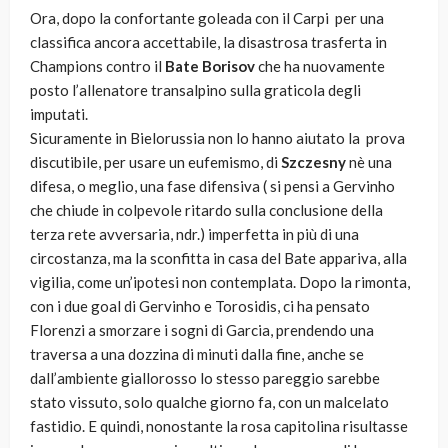
Ora, dopo la confortante goleada con il Carpi per una
classifica ancora accettabile, la disastrosa trasferta in
Champions contro il
Bate Borisov
che ha nuovamente
posto l’allenatore transalpino sulla graticola degli
imputati.
Sicuramente in Bielorussia non lo hanno aiutato la prova
discutibile, per usare un eufemismo, di
Szczesny
nè una
difesa, o meglio, una fase difensiva ( si pensi a Gervinho
che chiude in colpevole ritardo sulla conclusione della
terza rete avversaria, ndr.) imperfetta in più di una
circostanza, ma la sconfitta in casa del Bate appariva, alla
vigilia, come un’ipotesi non contemplata. Dopo la rimonta,
con i due goal di Gervinho e Torosidis, ci ha pensato
Florenzi a smorzare i sogni di Garcia, prendendo una
traversa a una dozzina di minuti dalla fine, anche se
dall’ambiente giallorosso lo stesso pareggio sarebbe
stato vissuto, solo qualche giorno fa, con un malcelato
fastidio. E quindi, nonostante la rosa capitolina risultasse