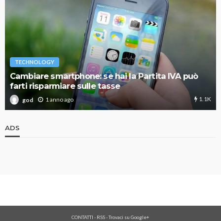
TECHNOLOGY
Cambiare smartphone: se hai la Partita IVA può
farti risparmiare sulle tasse
1.1K
1 anno ago
god
ADS
CONTATTI
-
RSS
-
Trovaci su Google+