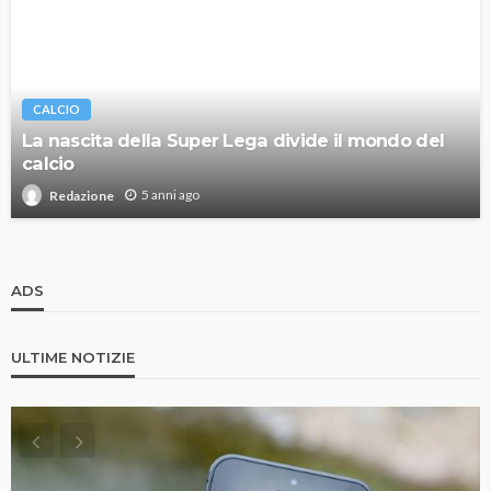
CALCIO
La nascita della Super Lega divide il mondo del
calcio
5 anni ago
Redazione
ADS
ULTIME NOTIZIE