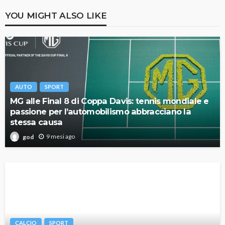
YOU MIGHT ALSO LIKE
AUTO
SPORT
MG alle Final 8 di Coppa Davis: tennis mondiale e
passione per l’automobilismo abbracciano la
stessa causa
9 mesi ago
god
CALCIO
SPORT