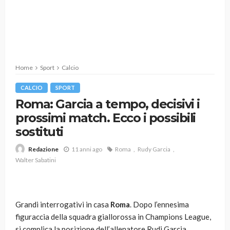
Home
Sport
Calcio
CALCIO
SPORT
Roma: Garcia a tempo, decisivi i
prossimi match. Ecco i possibili
sostituti
11 anni ago
Roma
Rudy Garcia
Redazione
Walter Sabatini
Grandi interrogativi in casa
Roma
. Dopo l’ennesima
figuraccia della squadra giallorossa in Champions League,
si complica la posizione dell’allenatore Rudi Garcia.