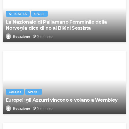
ATTUALITÀ
SPORT
La Nazionale di Pallamano Femminile della
Norvegia dice di no al Bikini Sessista
5 anni ago
Redazione
CALCIO
SPORT
Europei: gli Azzurri vincono e volano a Wembley
5 anni ago
Redazione