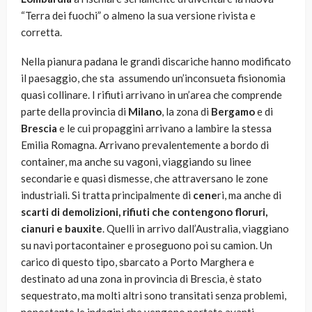
“Terra dei fuochi” o almeno la sua versione rivista e
corretta.
Nella pianura padana le grandi discariche hanno modificato
il paesaggio, che sta assumendo un’inconsueta fisionomia
quasi collinare. I rifiuti arrivano in un’area che comprende
parte della provincia di
Milano
, la zona di
Bergamo
e di
Brescia
e le cui propaggini arrivano a lambire la stessa
Emilia Romagna. Arrivano prevalentemente a bordo di
container, ma anche su vagoni, viaggiando su linee
secondarie e quasi dismesse, che attraversano le zone
industriali. Si tratta principalmente di
cene
ri, ma anche di
scarti di demolizioni, rifiuti che contengono floruri,
cianuri e bauxite
. Quelli in arrivo dall’Australia, viaggiano
su navi portacontainer e proseguono poi su camion. Un
carico di questo tipo, sbarcato a Porto Marghera e
destinato ad una zona in provincia di Brescia, è stato
sequestrato, ma molti altri sono transitati senza problemi,