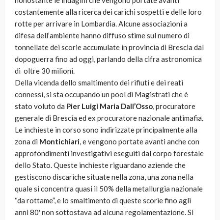
nonostante le indagini che vengono portate avanti
costantemente alla ricerca dei carichi sospetti e delle loro
rotte per arrivare in Lombardia. Alcune associazioni a
difesa dell’ambiente hanno diffuso stime sul numero di
tonnellate dei scorie accumulate in provincia di Brescia dal
dopoguerra fino ad oggi, parlando della cifra astronomica
di oltre 30 milioni.
Della vicenda dello smaltimento dei rifiuti e dei reati
connessi, si sta occupando un pool di Magistrati che è
stato voluto da
Pier Luigi Maria Dall’Osso
, procuratore
generale di Brescia ed ex procuratore nazionale antimafia.
Le inchieste in corso sono indirizzate principalmente alla
zona di
Montichiari
, e vengono portate avanti anche con
approfondimenti investigativi eseguiti dal corpo forestale
dello Stato. Queste inchieste riguardano aziende che
gestiscono discariche situate nella zona, una zona nella
quale si concentra quasi il 50% della metallurgia nazionale
“da rottame”, e lo smaltimento di queste scorie fino agli
anni 80′ non sottostava ad alcuna regolamentazione. Si