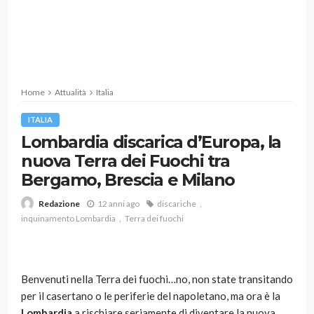
Home
Attualità
Italia
ITALIA
Lombardia discarica d’Europa, la
nuova Terra dei Fuochi tra
Bergamo, Brescia e Milano
12 anni ago
discariche
Redazione
inquinamento Lombardia
Terra dei fuochi
Benvenuti nella Terra dei fuochi…no, non state transitando
per il casertano o le periferie del napoletano, ma ora è la
Lombardia
a rischiare seriamente di diventare la nuova