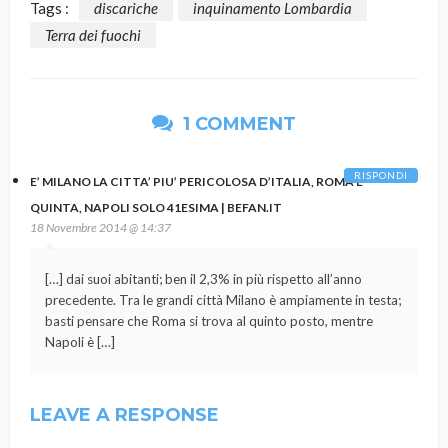
Tags :
discariche
inquinamento Lombardia
Terra dei fuochi
1 COMMENT
RISPONDI
E’ MILANO LA CITTA’ PIU’ PERICOLOSA D’ITALIA, ROMA E’
QUINTA, NAPOLI SOLO 41ESIMA | BEFAN.IT
18 Novembre 2014 @ 14:37
[…] dai suoi abitanti; ben il 2,3% in più rispetto all’anno
precedente. Tra le grandi città Milano è ampiamente in testa;
basti pensare che Roma si trova al quinto posto, mentre
Napoli è […]
LEAVE A RESPONSE