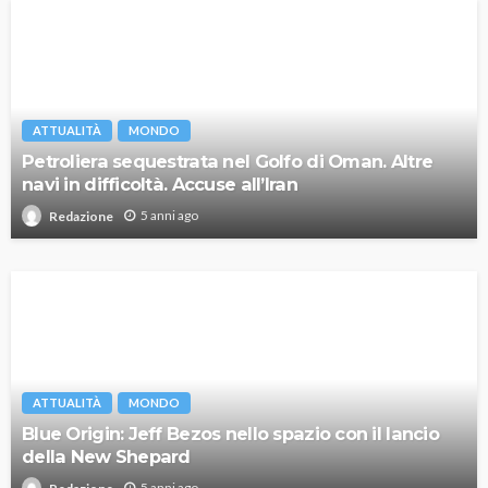
ATTUALITÀ
MONDO
Petroliera sequestrata nel Golfo di Oman. Altre
navi in difficoltà. Accuse all’Iran
5 anni ago
Redazione
ATTUALITÀ
MONDO
Blue Origin: Jeff Bezos nello spazio con il lancio
della New Shepard
5 anni ago