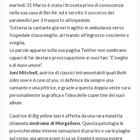
martedì 31 Marzo è stata ritrovata priva di conoscenza
nella sua casa di Bel Air, ed è servito il soccorso dei
paramedici per il trasporto all’ospedale.
Tuttavia la cantante già nel tragitto in ambulanza verso
l’ospedale stava meglio, arrivando all’ingresso cosciente e
sveglia.
Le parole apparse sulla sua pagina Twitter non sembrano
capaci di far destare preoccupazione ai suoi fan:
“E’sveglia
e di buon umore”.
Joni Mitchell
, autrice di classici intramontabili quali
Both
sides now
e
A case of you
, si definisce da sempre una
cantante e una pittrice, e grazie a questa doppia veste cura
personalmente la grafica e l’idea delle copertine dei suoi
album.
L’autrice di
Big yellow taxi
è affetta da una rara malattia
chiamata
sindrome di Morgellons
. Questa patologia le
provocherebbe intense sensazioni di prurito e varie piaghe
sul corpo, ma ancora non si sa se il malore possa essere