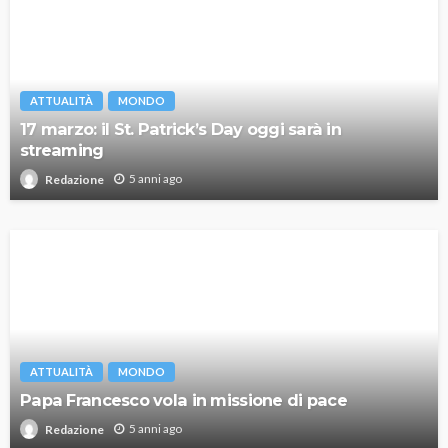
ATTUALITÀ
MONDO
17 marzo: il St. Patrick’s Day oggi sarà in
streaming
5 anni ago
Redazione
ATTUALITÀ
MONDO
Papa Francesco vola in missione di pace
5 anni ago
Redazione