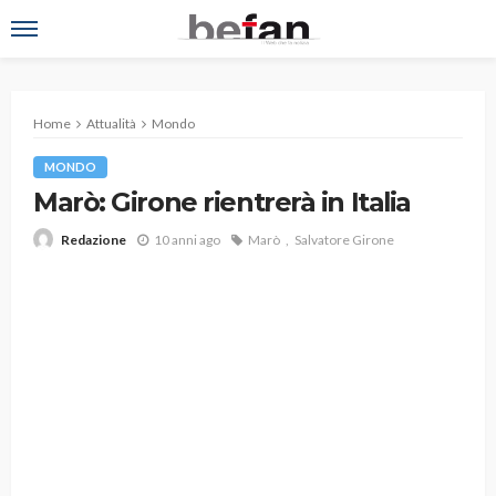
Home
Attualità
Mondo
MONDO
Marò: Girone rientrerà in Italia
10 anni ago
Marò
Salvatore Girone
Redazione