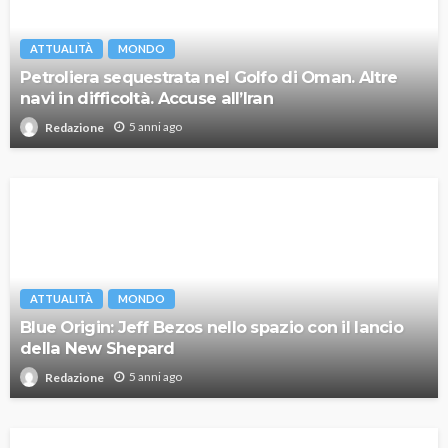
ATTUALITÀ
MONDO
Petroliera sequestrata nel Golfo di Oman. Altre
navi in difficoltà. Accuse all’Iran
5 anni ago
Redazione
ATTUALITÀ
MONDO
Blue Origin: Jeff Bezos nello spazio con il lancio
della New Shepard
5 anni ago
Redazione