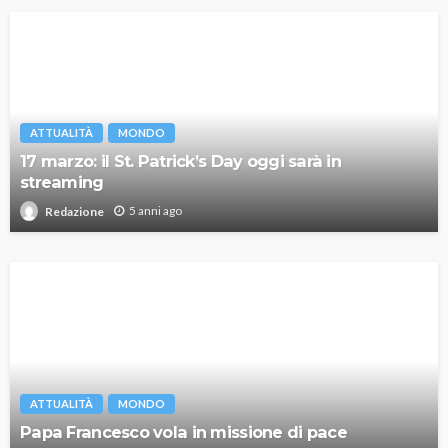
ATTUALITÀ
MONDO
17 marzo: il St. Patrick’s Day oggi sarà in
streaming
5 anni ago
Redazione
ATTUALITÀ
MONDO
Papa Francesco vola in missione di pace