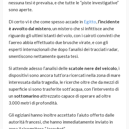
nessuna tesi è prevalsa, e che tutte le “piste investigative”
sono aperte.
Di certo vi è che come spesso accade in
Egitto
,
l’incidente
è avvolto dal mistero
, un mistero che si infittisce anche
riguardo gli ultimi istanti del volo, con i cairoti convinti che
l’aereo abbia effettuato due brusche virate, e con gli
esperti internazionali che dopo l’analisi dei tracciati radar,
smentiscono nettamente questa tesi.
Si attende adesso l’analisi delle
scatole nere del veicolo
, i
dispositivi sono ancora tutt’ora ricercati nella zona di mare
interessata dalla tragedia, le ricerche oltre che da mezzi di
superficie si sono trasferite sott’acqua, con l’intervento di
un
sottomarino
attrezzato capace di operare ad oltre
3.000 metri di profondità.
Gli egiziani hanno inoltre accettato l’aiuto offerto dalle
autorità francesi, che hanno immediatamente inviato in
zona il ricognitore “Jacoubet”.