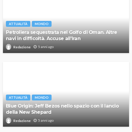
ATTUALITÀ
MONDO
Petroliera sequestrata nel Golfo di Oman. Altre
navi in difficoltà. Accuse all’Iran
5 anni ago
Redazione
ATTUALITÀ
MONDO
Blue Origin: Jeff Bezos nello spazio con il lancio
della New Shepard
5 anni ago
Redazione