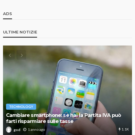
ADS
ULTIME NOTIZIE
TECHNOLOGY
Cambiare smartphone: se hai la Partita IVA può
farti risparmiare sulle tasse
1.1K
1 anno ago
god