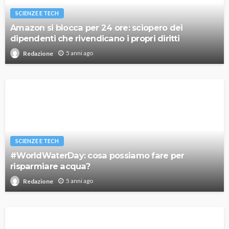
SCIENZE E TECH
Amazon si blocca per 24 ore: sciopero dei
dipendenti che rivendicano i propri diritti
5 anni ago
Redazione
SCIENZE E TECH
#WorldWaterDay: cosa possiamo fare per
risparmiare acqua?
5 anni ago
Redazione