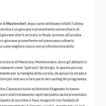
ne di
Masterchef
, dopo varie settimane infatti l’ultima
 vincitore un giovane e promettente universitario di
AUTO
SPORT
 Il giovane chef è arrivato in finale assieme all’ucraina
MG alle Final 8 di Coppa
ltro giovane promettente nel panorama culinario
Davis: tennis mondiale e
lui come migliore cuoco non professionista della
passione per
quale
l’automobilismo
o prato
abbracciano la stessa causa
 provincia di Macerata, Montecosaro, dove gli abitanti si
cclamarlo come “patrono” del borgo. In questa piccola
785
582
god
9 mesi ago
inando per la famiglia della sorella, da qui poi la strada è
ezioni per entrare a fare parte del casting del programma.
tonino Cannavacciuolo ed Antonia Klugmann lo hanno
sere stati totalmente rapiti dal piatto da lui presentato:
 pesto di zucchine e fave, insaporiti con fonduta di
 soprannominato il giovane vecchio, questo per via non