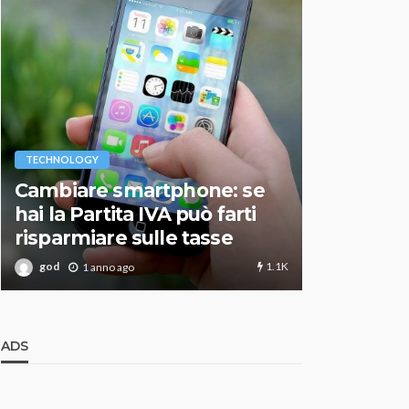
VARIE
TECHNOLOGY
Migliori r
Cambiare smartphone: se
guida agg
hai la Partita IVA può farti
scegliere
risparmiare sulle tasse
perfetto
1.1K
god
god
1 anno ago
1 an
ADS