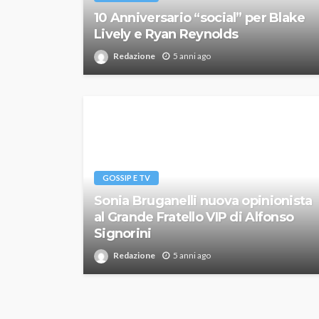
10 Anniversario “social” per Blake
Lively e Ryan Reynolds
Redazione
5 anni ago
GOSSIP E TV
Sonia Bruganelli nuova opinionista
al Grande Fratello VIP di Alfonso
Signorini
Redazione
5 anni ago