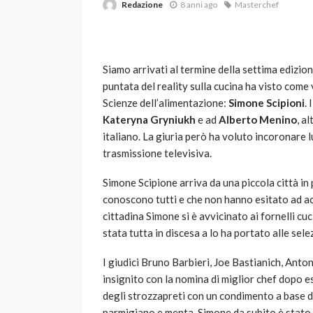
Redazione
8 anni ago
Masterchef
Siamo arrivati al termine della settima edizio
puntata del reality sulla cucina ha visto come
Scienze dell’alimentazione:
Simone Scipioni
.
K
ateryna Gryniukh
e ad
Alberto Menino
, a
italiano. La giuria però ha voluto incoronare 
VARIE
trasmissione televisiva.
Robot tagliaerba: 
scegliere per il tu
Simone Scipione arriva da una piccola città in
conoscono tutti e che non hanno esitato ad a
god
1 anno ago
cittadina Simone si è avvicinato ai fornelli cuc
stata tutta in discesa a lo ha portato alle sel
I giudici Bruno Barbieri, Joe Bastianich, An
insignito con la nomina di miglior chef dopo es
degli strozzapreti con un condimento a base di
parmigiano e menta. Simone da subito è stato