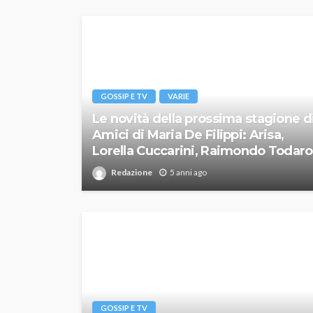
GOSSIP E TV
VARIE
Le novità della prossima stagione d
Amici di Maria De Filippi: Arisa,
Lorella Cuccarini, Raimondo Todaro
Redazione
5 anni ago
GOSSIP E TV