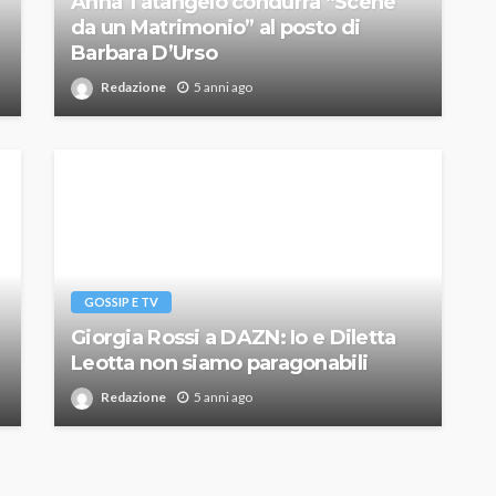
Anna Tatangelo condurrà “Scene
da un Matrimonio” al posto di
Barbara D’Urso
Redazione
5 anni ago
GOSSIP E TV
Giorgia Rossi a DAZN: Io e Diletta
Leotta non siamo paragonabili
Redazione
5 anni ago