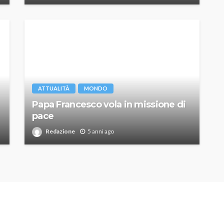
ATTUALITÀ
MONDO
Papa Francesco vola in missione di
pace
Redazione
5 anni ago