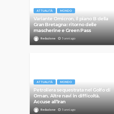
ATTUALITÀ
MONDO
Variante Omicron, il piano B della
Gran Bretagna: ritorno delle
mascherine e Green Pass
Redazione
5 anni ago
ATTUALITÀ
MONDO
Petroliera sequestrata nel Golfo di
Oman. Altre navi in difficoltà.
Accuse all’Iran
Redazione
5 anni ago