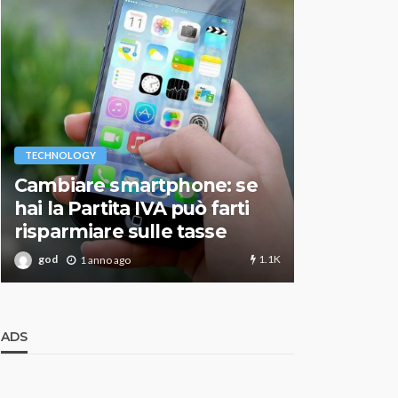
VARIE
TECHNOLOGY
Migliori r
Cambiare smartphone: se
guida agg
hai la Partita IVA può farti
scegliere
risparmiare sulle tasse
perfetto
1.1K
god
god
1 anno ago
1 an
ADS