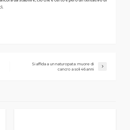
i.
Si affida a un naturopata: muore di
cancro a soli 46 anni