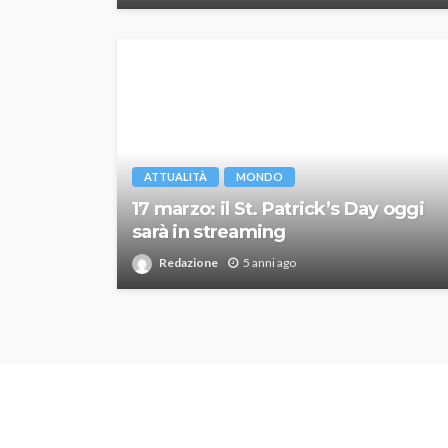
ATTUALITÀ
MONDO
17 marzo: il St. Patrick’s Day oggi
sarà in streaming
Redazione
5 anni ago