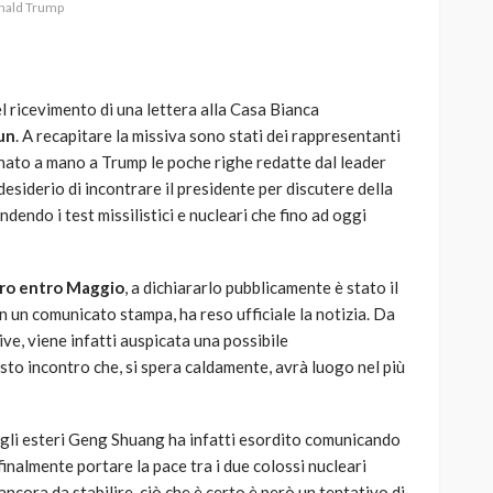
nald Trump
el ricevimento di una lettera alla Casa Bianca
un
. A recapitare la missiva sono stati dei rappresentanti
AUTO
SPORT
gnato a mano a Trump le poche righe redatte dal leader
MG alle Final 8 di Coppa
desiderio di incontrare il presidente per discutere della
Davis: tennis mondiale e
dendo i test missilistici e nucleari che fino ad oggi
passione per
quale
l’automobilismo
o prato
abbracciano la stessa causa
ro entro Maggio
, a dichiararlo pubblicamente è stato il
n un comunicato stampa, ha reso ufficiale la notizia. Da
785
582
god
9 mesi ago
ve, viene infatti auspicata una possibile
sto incontro che, si spera caldamente, avrà luogo nel più
degli esteri Geng Shuang ha infatti esordito comunicando
nalmente portare la pace tra i due colossi nucleari
ncora da stabilire, ciò che è certo è però un tentativo di