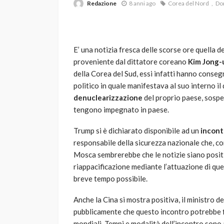
Redazione
8 anni ago
Corea del Nord
Do
E’ una notizia fresca delle scorse ore quella d
proveniente dal dittatore coreano
Kim Jong-
della Corea del Sud, essi infatti hanno conse
politico in quale manifestava al suo interno il 
denuclearizzazione
del proprio paese, sospen
VARIE
tengono impegnato in paese.
Robot tagliaerba: 
scegliere per il tu
Trump si è dichiarato disponibile ad un
incont
responsabile della sicurezza nazionale che, co
god
1 anno ago
Mosca sembrerebbe che le notizie siano positi
riappacificazione mediante l’attuazione di que
breve tempo possibile.
Anche la Cina si mostra positiva, il ministro 
pubblicamente che questo incontro potrebbe fi
mondiali. Tempi e modalità dell’incontro sono a