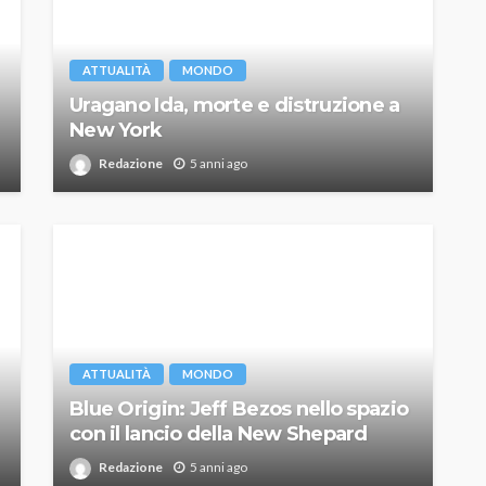
ATTUALITÀ
MONDO
Uragano Ida, morte e distruzione a
New York
Redazione
5 anni ago
ATTUALITÀ
MONDO
Blue Origin: Jeff Bezos nello spazio
con il lancio della New Shepard
Redazione
5 anni ago