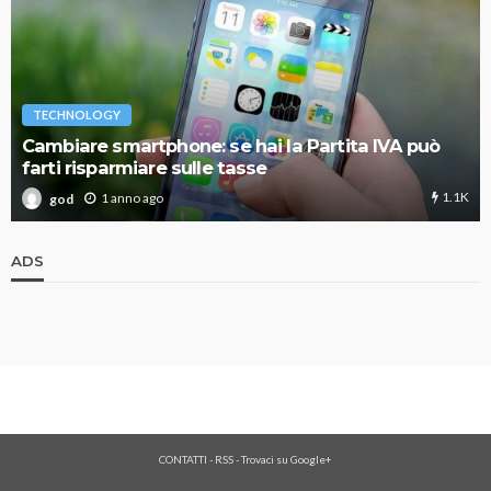
TECHNOLOGY
Cambiare smartphone: se hai la Partita IVA può
farti risparmiare sulle tasse
1.1K
1 anno ago
god
ADS
CONTATTI
-
RSS
-
Trovaci su Google+