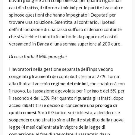
dovuti giungere a un compromesso per quanto riguarda i
casi di
sfratto
, il ritorno ai minimi per le partite Iva e altre
spinose questioni che hanno impegnato i Deputati per
trovare una soluzione. Smentita, al contrario, l’ipotesi
dell’introduzione di una tassa sull’uso di denaro contante
che si sarebbe tradotta in un bollo da pagare nei casi di
versamenti in Banca di una somma superiore ai 200 euro.
Di cosa tratta il Milleproroghe?
I lavoratori nella gestione separata dell’Inps vedono
congelati gli aumenti dei contributi, fermi al 27%. Torna
alla ribalta il vecchio
regime dei minimi
, che coabiterà con
il nuovo. La tassazione agevolata per il primo è del 5%, per
il secondo è del 15%. Per quanto riguarda gli sfratti, dopo
accesi dibattiti si è deciso di concedere una
proroga di
quattro mesi
. Sarà il Giudice, sui richiesta, a decidere se
sospendere uno sfratto sino al limite stabilito dalla nuova
legge (4 mesi dall’entrata in vigore della legge di
conversione, al fine di agevolare il passaggio da un