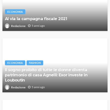
ECONOMIA
Al via la campagna fiscale 2021
5 anni ago
Redazione
ECONOMIA
FASHION
Il sogno proibito di tutte le donne diventa
patrimonio di casa Agnelli: Exor investe in
Louboutin
5 anni ago
Redazione