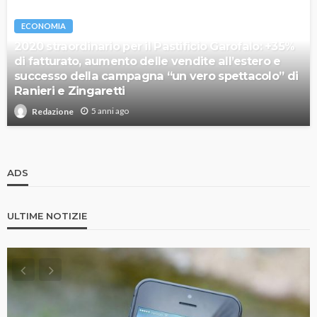
ECONOMIA
2020 straordinario per il Pastificio Garofalo: +35%
di fatturato, aumento delle vendite all’estero e
successo della campagna “un vero spettacolo” di
Ranieri e Zingaretti
5 anni ago
Redazione
ADS
ULTIME NOTIZIE