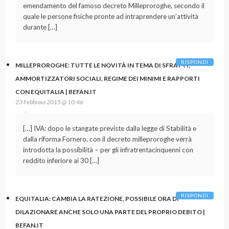
emendamento del famoso decreto Milleproroghe, secondo il
quale le persone fisiche pronte ad intraprendere un’attività
durante […]
RISPONDI
MILLEPROROGHE: TUTTE LE NOVITÀ IN TEMA DI SFRATTI,
AMMORTIZZATORI SOCIALI, REGIME DEI MINIMI E RAPPORTI
CON EQUITALIA | BEFAN.IT
23 Febbraio 2015 @ 10:46
[…] IVA: dopo le stangate previste dalla legge di Stabilità e
dalla riforma Fornero, con il decreto milleproroghe verrà
introdotta la possibilità – per gli infratrentacinquenni con
reddito inferiore ai 30 […]
RISPONDI
EQUITALIA: CAMBIA LA RATEZIONE, POSSIBILE ORA DI
DILAZIONARE ANCHE SOLO UNA PARTE DEL PROPRIO DEBITO |
BEFAN.IT