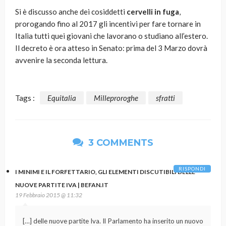
Si è discusso anche dei cosiddetti
cervelli in fuga
,
prorogando fino al 2017 gli incentivi per fare tornare in
Italia tutti quei giovani che lavorano o studiano all’estero.
Il decreto è ora atteso in Senato: prima del 3 Marzo dovrà
avvenire la seconda lettura.
Tags :
Equitalia
Milleproroghe
sfratti
3 COMMENTS
RISPONDI
I MINIMI E IL FORFETTARIO, GLI ELEMENTI DISCUTIBILI DELLE
NUOVE PARTITE IVA | BEFAN.IT
19 Febbraio 2015 @ 11:32
[…] delle nuove partite Iva. Il Parlamento ha inserito un nuovo