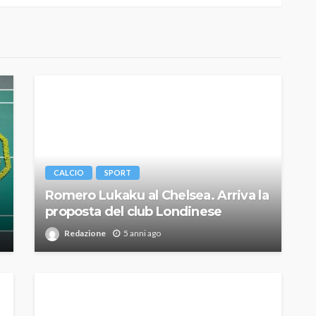
CALCIO
SPORT
Romero Lukaku al Chelsea. Arriva la
proposta del club Londinese
Redazione
5 anni ago