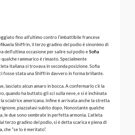
giato fino all’ultimo contro l’imbattibile francese
AUTO
SPORT
kaela Shiffrin, il terzo gradino del podio è sinonimo di
MG alle Final 8 di Coppa
va dell’ultima occasione per salire sul podio e
Sofia
Davis: tennis mondiale e
se qualche rammarico è rimasto. Specialmente
passione per
eta italiana si trovava in seconda posizione. Sofia
quale
l’automobilismo
 fosse stata una Shiffrin davvero in forma brillante.
o prato
abbracciano la stessa causa
, lasciato alcun amaro in bocca. A confermarlo c’è la
785
582
god
9 mesi ago
o, quando ha buttato gli sci sulla neve, e si è inchinata
n la sciatrice americana. Infine è arrivata anche la stretta
 Brignone, piazzatasi subito dopo. Nonostante qualche
ra, le due sono sembrate in perfetta armonia. L’atleta
al terzo gradino del podio, si è detta scarica e piena di
 che “se lo è meritato”.