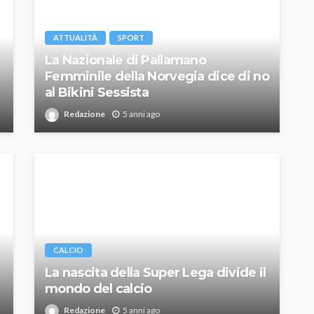
ATTUALITÀ
SPORT
La Nazionale di Pallamano
Femminile della Norvegia dice di no
al Bikini Sessista
Redazione
5 anni ago
CALCIO
La nascita della Super Lega divide il
mondo del calcio
Redazione
5 anni ago