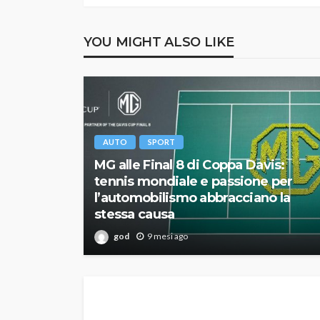
YOU MIGHT ALSO LIKE
AUTO
SPORT
MG alle Final 8 di Coppa Davis:
tennis mondiale e passione per
l’automobilismo abbracciano la
stessa causa
god
9 mesi ago