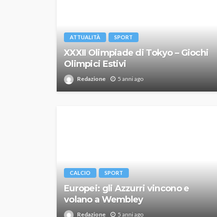
ATTUALITÀ
SPORT
XXXII Olimpiade di Tokyo – Giochi
Olimpici Estivi
Redazione
5 anni ago
CALCIO
SPORT
Europei: gli Azzurri vincono e
volano a Wembley
Redazione
5 anni ago