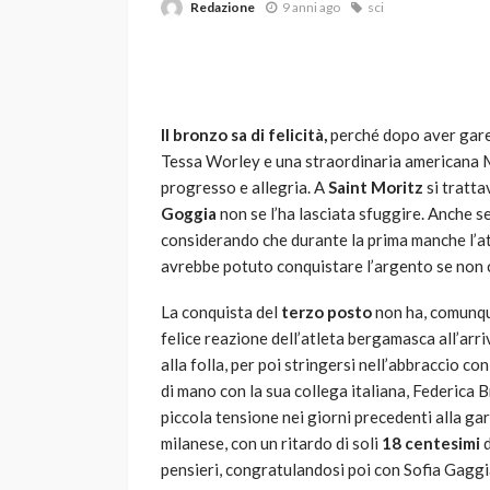
Redazione
9 anni ago
sci
Il bronzo sa di felicità,
perché dopo aver gareg
Tessa Worley e una straordinaria americana Mi
progresso e allegria. A
Saint Moritz
si tratta
Goggia
non se l’ha lasciata sfuggire. Anche 
VARIE
considerando che durante la prima manche l’atl
Robot tagliaerba: 
avrebbe potuto conquistare l’argento se non ci
scegliere per il tu
La conquista del
terzo posto
non ha, comunque
god
1 anno ago
felice reazione dell’atleta bergamasca all’arriv
alla folla, per poi stringersi nell’abbraccio co
di mano con la sua collega italiana, Federica
piccola tensione nei giorni precedenti alla ga
milanese, con un ritardo di soli
18 centesimi
d
pensieri, congratulandosi poi con Sofia Gaggia,