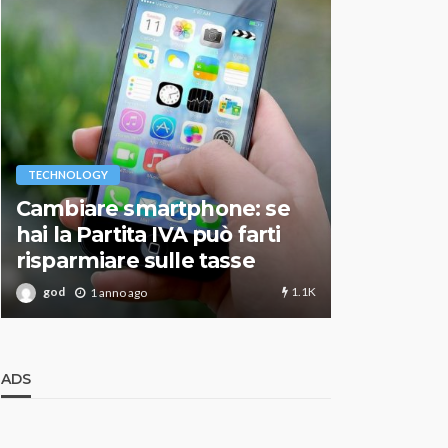
VARIE
TECHNOLOGY
Migliori r
Cambiare smartphone: se
guida agg
hai la Partita IVA può farti
scegliere
risparmiare sulle tasse
perfetto
1.1K
god
god
1 anno ago
1 an
ADS