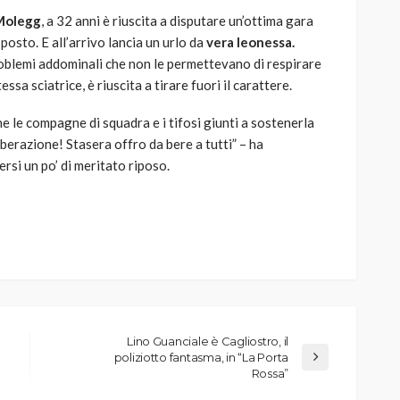
Molegg
, a 32 anni è riuscita a disputare un’ottima gara
posto. E all’arrivo lancia un urlo da
vera leonessa.
oblemi addominali che non le permettevano di respirare
ssa sciatrice, è riuscita a tirare fuori il carattere.
e le compagne di squadra e i tifosi giunti a sostenerla
liberazione! Stasera offro da bere a tutti” – ha
si un po’ di meritato riposo.
Lino Guanciale è Cagliostro, il
poliziotto fantasma, in “La Porta
Rossa”