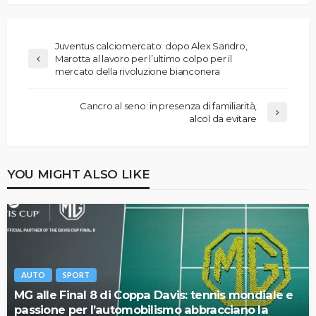
Juventus calciomercato: dopo Alex Sandro,
Marotta al lavoro per l’ultimo colpo per il
mercato della rivoluzione bianconera
Cancro al seno: in presenza di familiarità,
alcol da evitare
YOU MIGHT ALSO LIKE
AUTO
SPORT
MG alle Final 8 di Coppa Davis: tennis mondiale e
passione per l’automobilismo abbracciano la