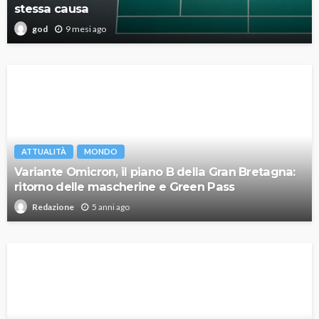
stessa causa
9 mesi ago
god
ATTUALITÀ
MONDO
Variante Omicron, il piano B della Gran Bretagna:
ritorno delle mascherine e Green Pass
5 anni ago
Redazione