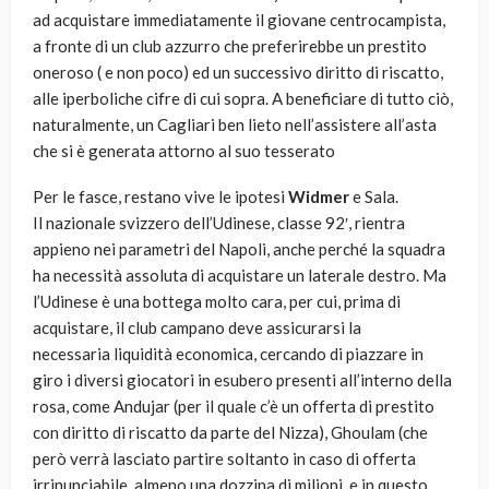
ad acquistare immediatamente il giovane centrocampista,
a fronte di un club azzurro che preferirebbe un prestito
oneroso ( e non poco) ed un successivo diritto di riscatto,
alle iperboliche cifre di cui sopra. A beneficiare di tutto ciò,
naturalmente, un Cagliari ben lieto nell’assistere all’asta
che si è generata attorno al suo tesserato
Per le fasce, restano vive le ipotesi
Widmer
e Sala.
Il nazionale svizzero dell’Udinese, classe 92′, rientra
appieno nei parametri del Napoli, anche perché la squadra
ha necessità assoluta di acquistare un laterale destro. Ma
l’Udinese è una bottega molto cara, per cui, prima di
acquistare, il club campano deve assicurarsi la
necessaria liquidità economica, cercando di piazzare in
giro i diversi giocatori in esubero presenti all’interno della
rosa, come Andujar (per il quale c’è un offerta di prestito
con diritto di riscatto da parte del Nizza), Ghoulam (che
però verrà lasciato partire soltanto in caso di offerta
irrinunciabile, almeno una dozzina di milioni, e in questo