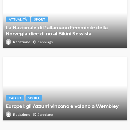
ATTUALITÀ
SPORT
La Nazionale di Pallamano Femminile della
Norvegia dice di no al Bikini Sessista
5 anni ago
Redazione
CALCIO
SPORT
Europei: gli Azzurri vincono e volano a Wembley
5 anni ago
Redazione