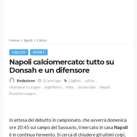
Home
Sport
Calcio
CALCIO
SPORT
Napoli calciomercato: tutto su
Donsah e un difensore
11 anni ago
Cagliari
calcio
Redazione
champion's League
Inghilterra
Italia
Jacopo Sala
Napoli
Premier League
In attesa del debutto in campionato, che avverrà domenica
ore 20:45 sul campo del Sassuolo, il mercato in casa
Napoli
è in continuo fermento. Si cerca di chiudere gli ultimi colpi,