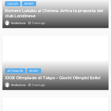
CALCIO
SPORT
Romero Lukaku al Chelsea. Arriva la proposta del
club Londinese
5 anni ago
Redazione
ATTUALITÀ
SPORT
XXXII Olimpiade di Tokyo – Giochi Olimpici Estivi
5 anni ago
Redazione