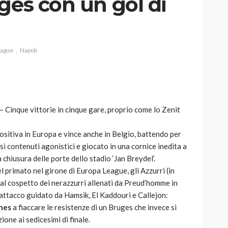
ges con un gol di
eague
Napoli
AUTO
SPORT
MG alle Final 8 di Coppa
Davis: tennis mondiale e
passione per
– Cinque vittorie in cinque gare, proprio come lo Zenit
quale
l’automobilismo
o prato
abbracciano la stessa causa
positiva in Europa e vince anche in Belgio, battendo per
si contenuti agonistici e giocato in una cornice inedita a
784
579
god
9 mesi ago
 chiusura delle porte dello stadio ‘Jan Breydel’.
el primato nel girone di Europa League, gli Azzurri (in
 al cospetto dei nerazzurri allenati da Preud’homme in
ttacco guidato da Hamsik, El Kaddouri e Callejon:
hes
a fiaccare le resistenze di un Bruges che invece si
ione ai sedicesimi di finale.