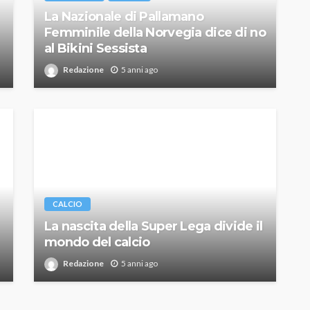
La Nazionale di Pallamano
Femminile della Norvegia dice di no
al Bikini Sessista
Redazione
5 anni ago
CALCIO
La nascita della Super Lega divide il
mondo del calcio
Redazione
5 anni ago