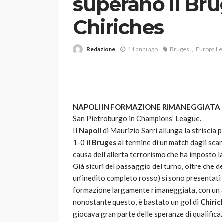
superano il Bru
Chiriches
Redazione
11 anni ago
Bruges
Europa L
VARIE
NAPOLI IN FORMAZIONE RIMANEGGIATA
Robot tagliaerba: 
San Pietroburgo in Champions’ League.
scegliere per il tu
Il
Napoli
di Maurizio Sarri allunga la striscia 
1-0 il
Bruges
al termine di un match dagli scar
god
1 anno ago
causa dell’allerta terrorismo che ha imposto la
Già sicuri del passaggio del turno, oltre che d
un’inedito completo rosso) si sono presentati
formazione largamente rimaneggiata, con un a
nonostante questo, è bastato un gol di
Chiric
giocava gran parte delle speranze di qualificaz