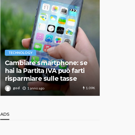
VARIE
TECHNOLOGY
Migliori r
Cambiare smartphone: se
guida agg
hai la Partita IVA può farti
scegliere
risparmiare sulle tasse
perfetto
1.09K
god
god
1 anno ago
1 an
ADS