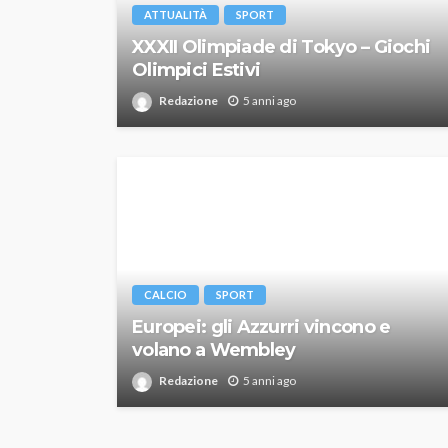
ATTUALITÀ
SPORT
XXXII Olimpiade di Tokyo – Giochi
Olimpici Estivi
Redazione
5 anni ago
CALCIO
SPORT
Europei: gli Azzurri vincono e
volano a Wembley
Redazione
5 anni ago