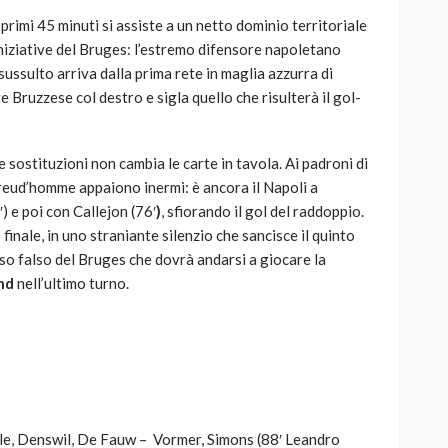
primi 45 minuti si assiste a un netto dominio territoriale
iniziative del Bruges: l’estremo difensore napoletano
ussulto arriva dalla prima rete in maglia azzurra di
te Bruzzese col destro e sigla quello che risulterà il gol-
e sostituzioni non cambia le carte in tavola. Ai padroni di
Preud’homme appaiono inermi: è ancora il Napoli a
) e poi con Callejon (76′
)
, sfiorando il gol del raddoppio.
 finale, in uno straniante silenzio che sancisce il quinto
so falso del Bruges che dovrà andarsi a giocare la
and
nell’ultimo turno.
e, Denswil, De Fauw – Vormer, Simons (88′ Leandro