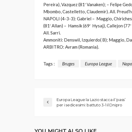
Pereira), Vazquez (81′ Vanaken); – Felipe Gedo
Mbombo, Castelletto, Claudemir).
All.
Preud’
NAPOLI (4-3-3):
Gabriel – Maggio, Chiriches, 
(81′ Allan) – Hamsik (69′ Hysaj), Callejon (77
All.
Sarri.
Ammoniti: Denswil, Izquierdo( B); Maggio, Da
ARBITRO:
Avram (Romania).
Tags :
Bruges
Europa League
Napo
Europa League la Lazio stacca il ‘pass’
per i sedicesimi: battuto 3-1 il Dnipro
YOU MIGHT ALSO LIKE