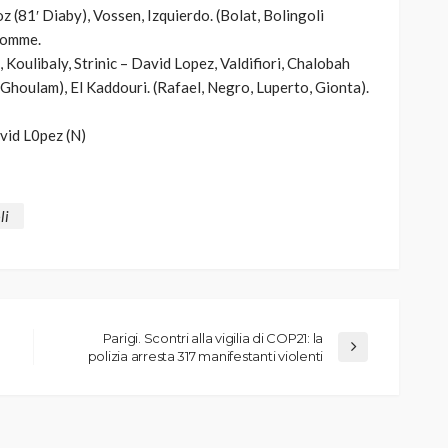
z (81′ Diaby), Vossen, Izquierdo. (Bolat, Bolingoli
homme.
Koulibaly, Strinic – David Lopez, Valdifiori, Chalobah
′ Ghoulam), El Kaddouri. (Rafael, Negro, Luperto, Gionta).
vid L0pez (N)
li
Parigi. Scontri alla vigilia di COP21: la
polizia arresta 317 manifestanti violenti