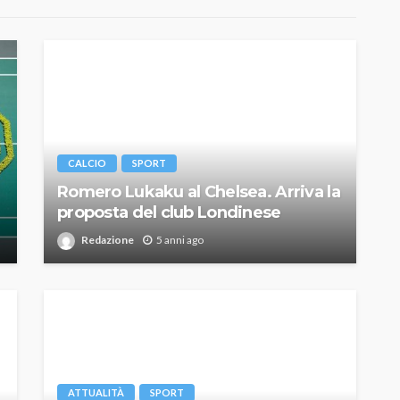
CALCIO
SPORT
Romero Lukaku al Chelsea. Arriva la
proposta del club Londinese
Redazione
5 anni ago
ATTUALITÀ
SPORT