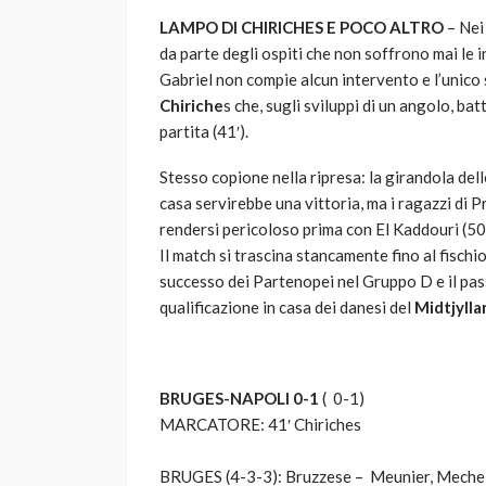
LAMPO DI CHIRICHES E POCO ALTRO
– Nei 
da parte degli ospiti che non soffrono mai le 
Gabriel non compie alcun intervento e l’unico s
Chiriche
s che, sugli sviluppi di un angolo, bat
partita (41′).
Stesso copione nella ripresa: la girandola dell
casa servirebbe una vittoria, ma i ragazzi di 
rendersi pericoloso prima con El Kaddouri (50′
Il match si trascina stancamente fino al fischio
successo dei Partenopei nel Gruppo D e il pas
qualificazione in casa dei danesi del
Midtjyll
BRUGES-NAPOLI 0-1
( 0-1)
MARCATORE:
41′ Chiriches
BRUGES (4-3-3):
Bruzzese – Meunier, Mechel