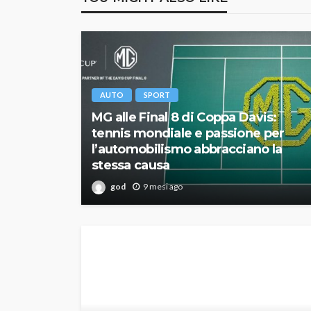
AUTO
SPORT
MG alle Final 8 di Coppa Davis:
tennis mondiale e passione per
l’automobilismo abbracciano la
stessa causa
god
9 mesi ago