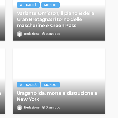
ATTUALITÀ
MONDO
Variante Omicron, il piano B della
Gran Bretagna: ritorno delle
mascherine e Green Pass
Redazione
5 anni ago
ATTUALITÀ
MONDO
a
Uragano Ida, morte e distruzione a
New York
Redazione
5 anni ago