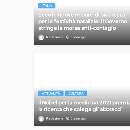
ITALIA
Ecco le nuove misure di sicurezza
per le festività natalizie: il Governo
stringe la morsa anti-contagio
Redazione
5 anni ago
ATTUALITÀ
CULTURA
Il Nobel per la medicina 2021 premi
la ricerca che spiega gli abbracci
Redazione
5 anni ago