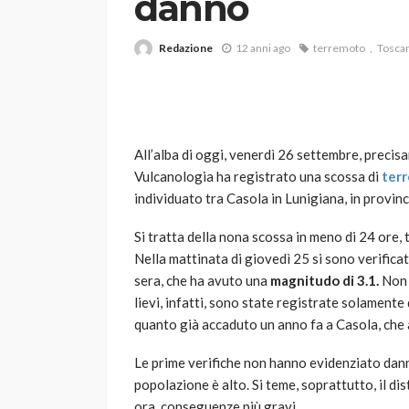
danno
Redazione
12 anni ago
terremoto
Tosca
All’alba di oggi, venerdì 26 settembre, precisa
Vulcanologia ha registrato una scossa di
ter
VARIE
individuato tra Casola in Lunigiana, in provi
Robot tagliaerba: 
scegliere per il tu
Si tratta della nona scossa in meno di 24 ore, 
Nella mattinata di giovedì 25 si sono verificate
god
1 anno ago
sera, che ha avuto una
magnitudo di 3.1.
Non 
lievi, infatti, sono state registrate solament
quanto già accaduto un anno fa a Casola, che 
Le prime verifiche non hanno evidenziato danni
popolazione è alto. Si teme, soprattutto, il dis
ora, conseguenze più gravi.