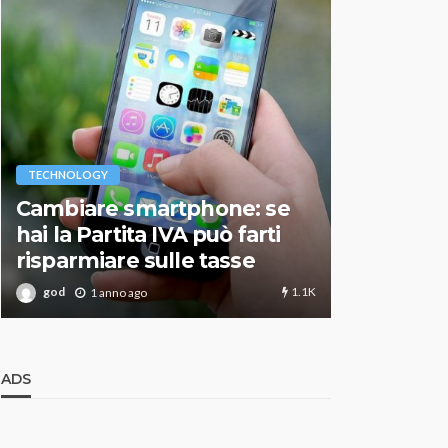
VARIE
TECHNOLOGY
Migliori r
Cambiare smartphone: se
guida agg
hai la Partita IVA può farti
scegliere
risparmiare sulle tasse
perfetto
1.1K
god
god
1 anno ago
1 an
ADS