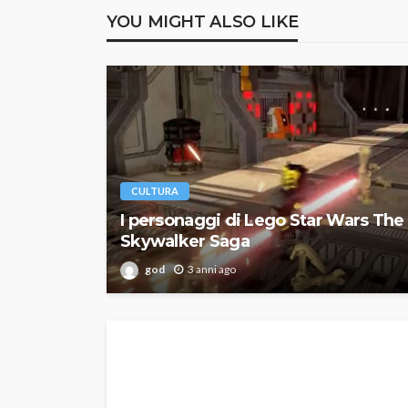
YOU MIGHT ALSO LIKE
CULTURA
I personaggi di Lego Star Wars The
Skywalker Saga
god
3 anni ago