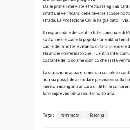
Dalle prime interviste effettuate agli abitan
infatti, al verificarsi delle diverse scosse not
strada. La Protezione Civile ha già dato il vi
Il responsabile del Centro Intercomunale di P
sottolineare come la popolazione abbia tenu
cuore della notte, evitando di farsi prendere
Ha anche confermato che il Centro Intercomun
costante dello sciame sismico che si sta verif
La situazione appare, quindi, in completo con
non sia possibile azzardare previsioni sulla fi
merito, rimangono ancora di difficile comprens
loro imprevedibilità risulta molto alta.
Tags :
terremoto
Toscana