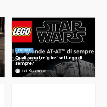
CULTURA
Quali sono i migliori set Lego di
sempre?
god
3 anni ago