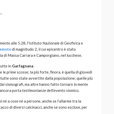
na
AUTO
SPORT
MG alle Final 8 di Coppa
mente alle 5.28, l’Istituto Nazionale di Geofisica e
Davis: tennis mondiale e
remoto
di magnitudo 2, il cui epicentro è stato
passione per
ncia di Massa Carrara e Camporgiano, nel lucchese.
quale
l’automobilismo
o prato
abbracciano la stessa causa
tutte in
Garfagnana
.
 le prime scosse; la più forte, finora, è quella di giovedì
789
585
god
9 mesi ago
tutte sono state avvertite dalla popolazione; quelle più
e dai sismografi, ma altre hanno fatto tornare in mente
ancora porta testimonianze dell’evento sismico.
 né a cose né a persone, anche se l’allarme tra la
tacco di diversi calcinacci, anche se sono escluse, per