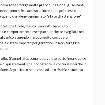
ti della zona emerge molta
preoccupazione
; gli abitanti,
turne, hanno prima acceso le luci e sono poi scesi in
a a quello che viene denominato
“stato di attenzione”.
rotezione Civile, Mauro Giannotti, ha voluto
to un comportamento esemplare, anche se svegliata nel
 dal panico e agendo in modo molto composto.
ale è stato riaperto per garantire un monitoraggio
icando.
trollo; Giannotti ha, comunque, voluto sottolineare come
ne di questi eventi che, nonostante le continue ricerche in
ione. Soprattutto nelle zone ad alto rischio sismico la