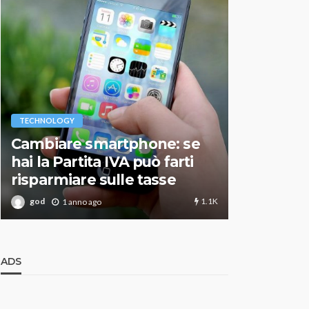
VARIE
TECHNOLOGY
Migliori r
Cambiare smartphone: se
guida agg
hai la Partita IVA può farti
scegliere
risparmiare sulle tasse
perfetto
1.1K
god
god
1 anno ago
1 an
ADS