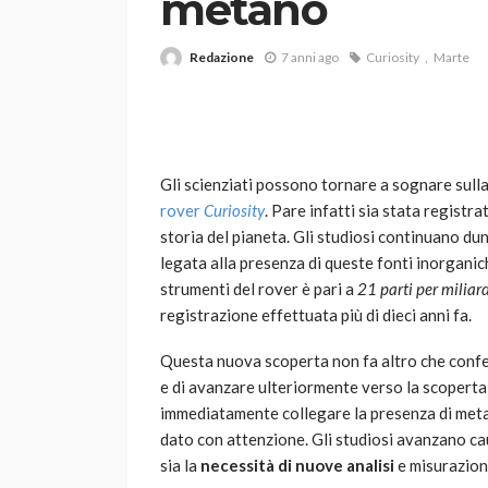
metano
Redazione
7 anni ago
Curiosity
Marte
Gli scienziati possono tornare a sognare sull
rover
Curiosity
. Pare infatti sia stata registra
VARIE
storia del pianeta. Gli studiosi continuano du
Robot tagliaerba: 
legata alla presenza di queste fonti inorganic
scegliere per il tu
strumenti del rover è pari a
21 parti per miliar
registrazione effettuata più di dieci anni fa.
god
1 anno ago
Questa nuova scoperta non fa altro che conf
e di avanzare ulteriormente verso la scoperta
immediatamente collegare la presenza di metan
dato con attenzione. Gli studiosi avanzano c
sia la
necessità di nuove analisi
e misurazioni