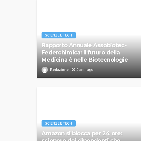
SCIENZE E TECH
Rapporto Annuale Assobiotec-
Federchimica: Il futuro della
Medicina è nelle Biotecnologie
Redazione
5 anni ago
SCIENZE E TECH
Amazon si blocca per 24 ore:
sciopero dei dipendenti che