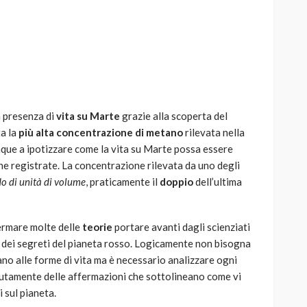
AUTO
SPORT
MG alle Final 8 di Coppa
a presenza di
vita su Marte
grazie alla scoperta del
Davis: tennis mondiale e
ta la
più alta concentrazione di metano
rilevata nella
passione per
nque a ipotizzare come la vita su Marte possa essere
quale
l’automobilismo
he registrate. La concentrazione rilevata da uno degli
o prato
abbracciano la stessa causa
do di unità di volume
, praticamente il
doppio
dell’ultima
791
587
god
9 mesi ago
ermare molte delle
teorie
portare avanti dagli scienziati
 dei segreti del pianeta rosso. Logicamente non bisogna
o alle forme di vita ma è necessario analizzare ogni
autamente delle affermazioni che sottolineano come vi
 sul pianeta.