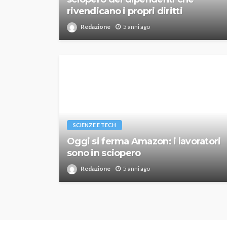
rivendicano i propri diritti
Redazione
5 anni ago
SCIENZE E TECH
Oggi si ferma Amazon: i lavoratori
sono in sciopero
Redazione
5 anni ago