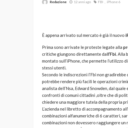
Redazione
12 anni ago
FBI
iPhone 6
È appena arrivato sul mercato è già il nuovo
i
Prima sono arrivate le proteste legate alla
pr
critiche giungono direttamente dal
l’Fbi
. Alla
VARIE
montato sull’iPhone, che permette l’utilizzo d
Robot tagliaerba: 
stessi utenti.
scegliere per il tu
Secondo le indiscrezioni l’Fbi non gradirebbe 
potrebbe rendere più facili le operazioni crim
god
1 anno ago
analista dell’Nsa, Edward Snowden, dal quale e
confronti di comuni cittadini ,oltre che di poli
chiedere una maggiore tutela della propria pr
L’azienda nel libretto di accompagnamento all’
combinazioni alfanumeriche di 6 caratteri, sar
combinazioni non dovessero raggiungere un num