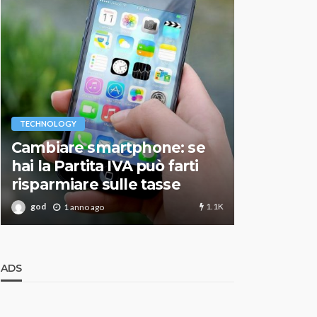
VARIE
TECHNOLOGY
Migliori r
Cambiare smartphone: se
guida agg
hai la Partita IVA può farti
scegliere
risparmiare sulle tasse
perfetto
1.1K
god
god
1 anno ago
1 an
ADS