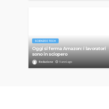
SCIENZE E TECH
Oggi si ferma Amazon: i lavoratori
sono in sciopero
Redazione
5 anni ago