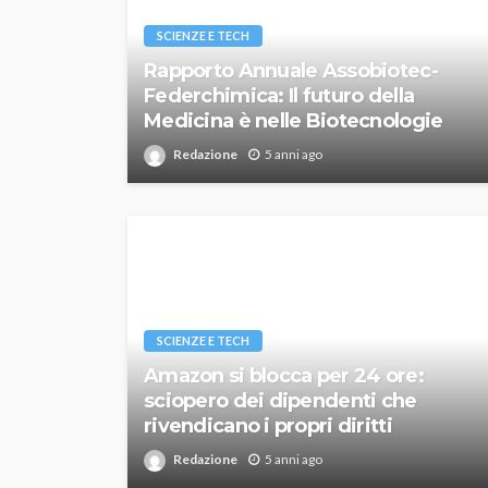
SCIENZE E TECH
Rapporto Annuale Assobiotec-
Federchimica: Il futuro della
Medicina è nelle Biotecnologie
Redazione
5 anni ago
SCIENZE E TECH
Amazon si blocca per 24 ore:
sciopero dei dipendenti che
rivendicano i propri diritti
Redazione
5 anni ago