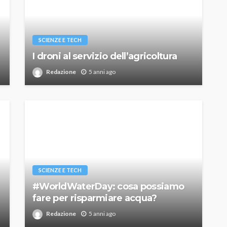
SCIENZE E TECH
I droni al servizio dell’agricoltura
Redazione
5 anni ago
SCIENZE E TECH
#WorldWaterDay: cosa possiamo
fare per risparmiare acqua?
Redazione
5 anni ago