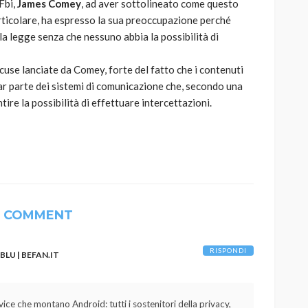
Fbi,
James Comey
, ad aver sottolineato come questo
rticolare, ha espresso la sua preoccupazione perché
la legge senza che nessuno abbia la possibilità di
ccuse lanciate da Comey, forte del fatto che i contenuti
r parte dei sistemi di comunicazione che, secondo una
re la possibilità di effettuare intercettazioni.
1 COMMENT
RISPONDI
LU | BEFAN.IT
vice che montano Android: tutti i sostenitori della privacy,