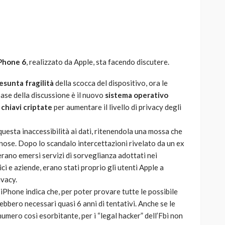
Phone 6
, realizzato da Apple, sta facendo discutere.
AUTO
SPORT
MG alle Final 8 di Coppa
esunta fragilità
della scocca del dispositivo, ora le
Davis: tennis mondiale e
 base della discussione è il nuovo
sistema operativo
passione per
i
chiavi criptate
per aumentare il livello di privacy degli
quale
l’automobilismo
o prato
abbracciano la stessa causa
questa inaccessibilità ai dati, ritenendola una mossa che
inose. Dopo lo scandalo intercettazioni rivelato da un ex
791
587
god
9 mesi ago
rano emersi servizi di sorveglianza adottati nei
tici e aziende, erano stati proprio gli utenti Apple a
ivacy.
iPhone indica che, per poter provare tutte le possibile
ebbero necessari quasi 6 anni di tentativi. Anche se le
ero così esorbitante, per i “legal hacker” dell’Fbi non