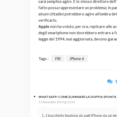
sarà semplice agire. È lo stesso direttore dell’
fatto possa rappresentare un problema; in pa
alcuni cittadini potrebbero agire all’ombra del
verificarlo.
Apple
non ha voluto, per ora, replicare alle a
degli smartphone non dovrebbero entrare a fa
legge del 1994, mai aggiornata, devono garanti
Tags :
FBI
iPhone 6
WHATSAPP: COME ELIMINARE LA DOPPIA SPUNTA B
11 Novembre 2014 @ 12:01
[…] trucchetto funziona sia sugli iPhone sia sui de