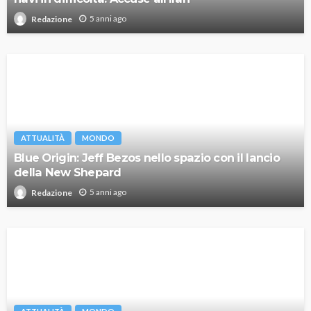
5 anni ago
Redazione
ATTUALITÀ
MONDO
Blue Origin: Jeff Bezos nello spazio con il lancio
della New Shepard
5 anni ago
Redazione