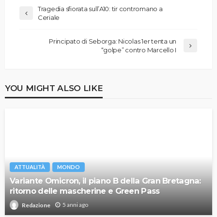
Tragedia sfiorata sull’A10: tir contromano a
Ceriale
Principato di Seborga: Nicolas 1er tenta un
“golpe” contro Marcello I
YOU MIGHT ALSO LIKE
ATTUALITÀ
MONDO
Variante Omicron, il piano B della Gran Bretagna:
ritorno delle mascherine e Green Pass
5 anni ago
Redazione