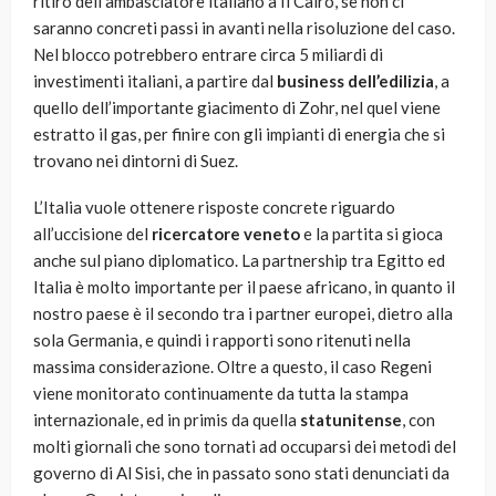
ritiro dell’ambasciatore italiano a Il Cairo, se non ci
saranno concreti passi in avanti nella risoluzione del caso.
Nel blocco potrebbero entrare circa 5 miliardi di
investimenti italiani, a partire dal
business dell’edilizia
, a
quello dell’importante giacimento di Zohr, nel quel viene
estratto il gas, per finire con gli impianti di energia che si
trovano nei dintorni di Suez.
L’Italia vuole ottenere risposte concrete riguardo
all’uccisione del
ricercatore veneto
e la partita si gioca
anche sul piano diplomatico. La partnership tra Egitto ed
Italia è molto importante per il paese africano, in quanto il
nostro paese è il secondo tra i partner europei, dietro alla
sola Germania, e quindi i rapporti sono ritenuti nella
massima considerazione. Oltre a questo, il caso Regeni
viene monitorato continuamente da tutta la stampa
internazionale, ed in primis da quella
statunitense
, con
molti giornali che sono tornati ad occuparsi dei metodi del
governo di Al Sisi, che in passato sono stati denunciati da