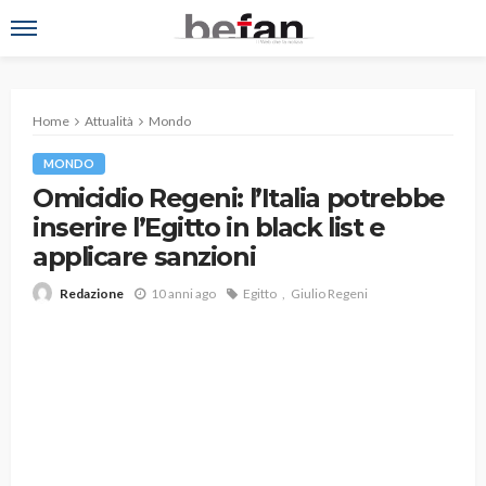
Home
Attualità
Mondo
MONDO
Omicidio Regeni: l’Italia potrebbe
inserire l’Egitto in black list e
applicare sanzioni
10 anni ago
Egitto
Giulio Regeni
Redazione