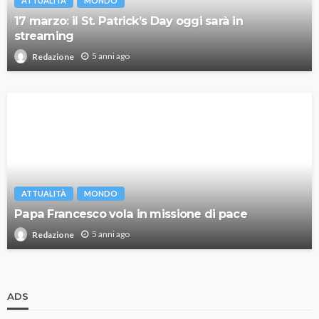
ATTUALITÀ
MONDO
17 marzo: il St. Patrick’s Day oggi sarà in
streaming
5 anni ago
Redazione
ATTUALITÀ
MONDO
Papa Francesco vola in missione di pace
5 anni ago
Redazione
ADS